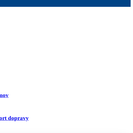
omov
fort dopravy