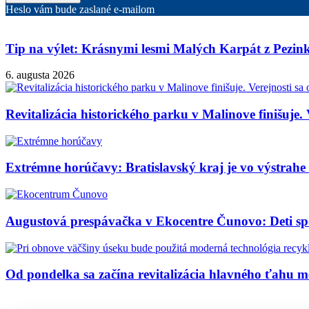
Heslo vám bude zaslané e-mailom
Tip na výlet: Krásnymi lesmi Malých Karpát z Pezi
6. augusta 2026
Revitalizácia historického parku v Malinove finišuje. 
Extrémne horúčavy: Bratislavský kraj je vo výstrahe 3
Augustová prespávačka v Ekocentre Čunovo: Deti sp
Od pondelka sa začína revitalizácia hlavného ťahu 