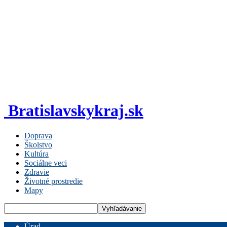
Bratislavskykraj.sk
Doprava
Školstvo
Kultúra
Sociálne veci
Zdravie
Životné prostredie
Mapy
Úrad