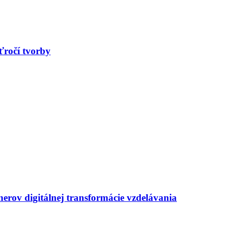
ťročí tvorby
erov digitálnej transformácie vzdelávania