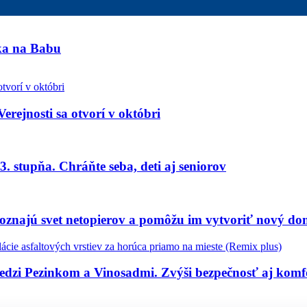
nka na Babu
Verejnosti sa otvorí v októbri
. stupňa. Chráňte seba, deti aj seniorov
oznajú svet netopierov a pomôžu im vytvoriť nový d
medzi Pezinkom a Vinosadmi. Zvýši bezpečnosť aj kom