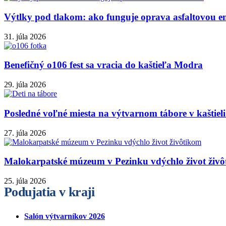
Výtlky pod tlakom: ako funguje oprava asfaltovou e
31. júla 2026
Benefičný o106 fest sa vracia do kaštieľa Modra
29. júla 2026
Posledné voľné miesta na výtvarnom tábore v kaštie
27. júla 2026
Malokarpatské múzeum v Pezinku vdýchlo život živ
25. júla 2026
Podujatia v kraji
Salón výtvarníkov 2026