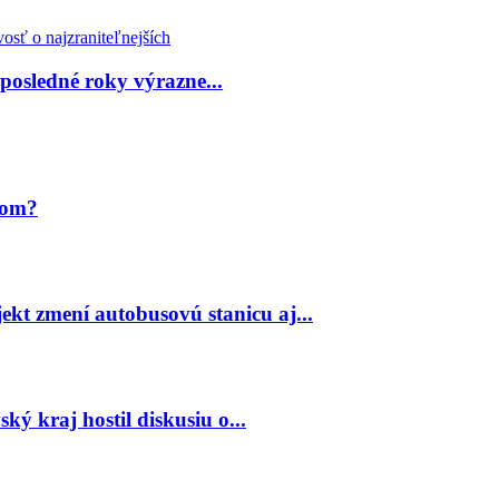
 posledné roky výrazne...
jom?
ekt zmení autobusovú stanicu aj...
ský kraj hostil diskusiu o...