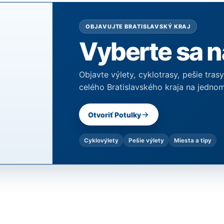
OBJAVUJTE BRATISLAVSKÝ KRAJ
Vyberte sa n
Objavte výlety, cyklotrasy, pešie tras
celého Bratislavského kraja na jednom
Otvoriť Potulky
Cyklovýlety
Pešie výlety
Miesta a tipy