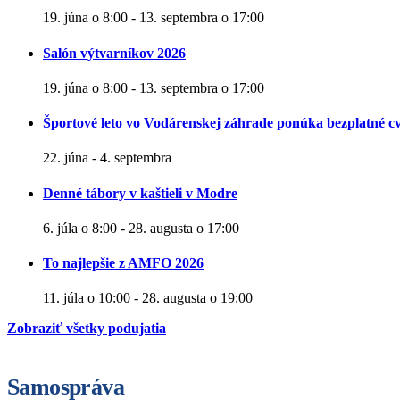
19. júna o 8:00
-
13. septembra o 17:00
Salón výtvarníkov 2026
19. júna o 8:00
-
13. septembra o 17:00
Športové leto vo Vodárenskej záhrade ponúka bezplatné cv
22. júna
-
4. septembra
Denné tábory v kaštieli v Modre
6. júla o 8:00
-
28. augusta o 17:00
To najlepšie z AMFO 2026
11. júla o 10:00
-
28. augusta o 19:00
Zobraziť všetky podujatia
Samospráva