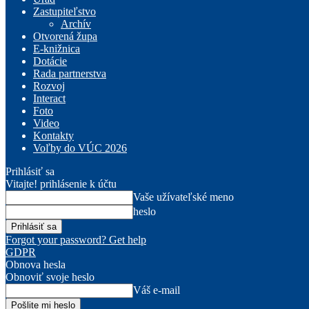
Zastupiteľstvo
Archív
Otvorená župa
E-knižnica
Dotácie
Rada partnerstva
Rozvoj
Interact
Foto
Video
Kontakty
Voľby do VÚC 2026
Prihlásiť sa
Vitajte! prihlásenie k účtu
Vaše užívateľské meno
heslo
Forgot your password? Get help
GDPR
Obnova hesla
Obnoviť svoje heslo
Váš e-mail