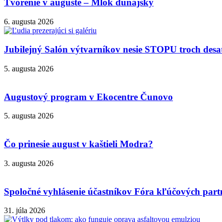
Tvorenie v auguste – Mlok dunajský
6. augusta 2026
Jubilejný Salón výtvarníkov nesie STOPU troch desa
5. augusta 2026
Augustový program v Ekocentre Čunovo
5. augusta 2026
Čo prinesie august v kaštieli Modra?
3. augusta 2026
Spoločné vyhlásenie účastníkov Fóra kľúčových partn
31. júla 2026