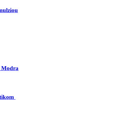
mulziou
li Modra
ôtikom