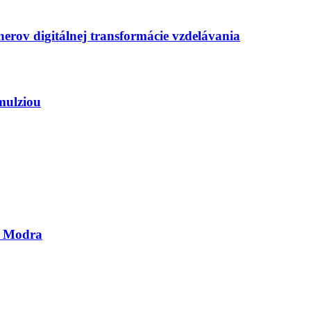
erov digitálnej transformácie vzdelávania
mulziou
li Modra