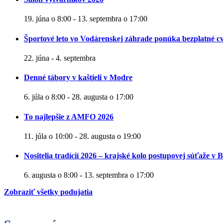
19. júna o 8:00
-
13. septembra o 17:00
Športové leto vo Vodárenskej záhrade ponúka bezplatné cv
22. júna
-
4. septembra
Denné tábory v kaštieli v Modre
6. júla o 8:00
-
28. augusta o 17:00
To najlepšie z AMFO 2026
11. júla o 10:00
-
28. augusta o 19:00
Nositelia tradícií 2026 – krajské kolo postupovej súťaže v B
6. augusta o 8:00
-
13. septembra o 17:00
Zobraziť všetky podujatia