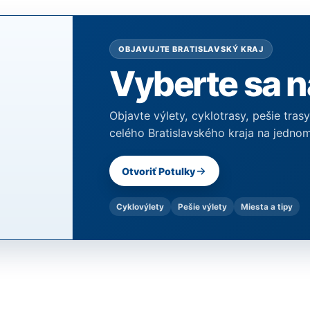
OBJAVUJTE BRATISLAVSKÝ KRAJ
Vyberte sa n
Objavte výlety, cyklotrasy, pešie tras
celého Bratislavského kraja na jednom
Otvoriť Potulky
Cyklovýlety
Pešie výlety
Miesta a tipy