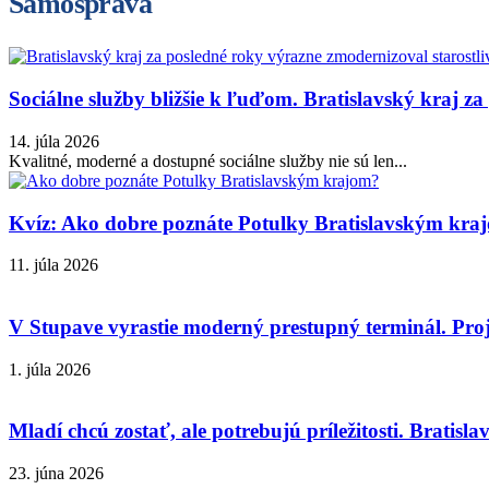
Samospráva
Sociálne služby bližšie k ľuďom. Bratislavský kraj za
14. júla 2026
Kvalitné, moderné a dostupné sociálne služby nie sú len...
Kvíz: Ako dobre poznáte Potulky Bratislavským kra
11. júla 2026
V Stupave vyrastie moderný prestupný terminál. Proj
1. júla 2026
Mladí chcú zostať, ale potrebujú príležitosti. Bratislav
23. júna 2026