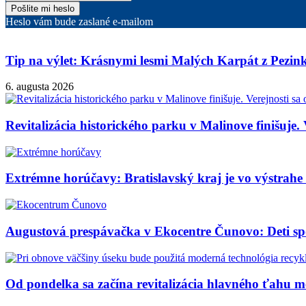
Heslo vám bude zaslané e-mailom
Tip na výlet: Krásnymi lesmi Malých Karpát z Pezi
6. augusta 2026
Revitalizácia historického parku v Malinove finišuje. 
Extrémne horúčavy: Bratislavský kraj je vo výstrahe 3
Augustová prespávačka v Ekocentre Čunovo: Deti sp
Od pondelka sa začína revitalizácia hlavného ťahu 