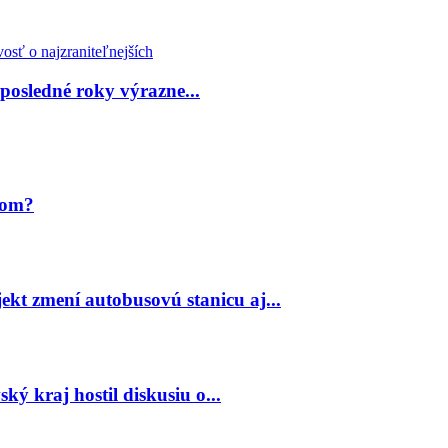
 posledné roky výrazne...
jom?
ekt zmení autobusovú stanicu aj...
ský kraj hostil diskusiu o...