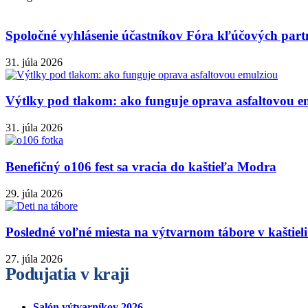
Spoločné vyhlásenie účastníkov Fóra kľúčových partn
31. júla 2026
Výtlky pod tlakom: ako funguje oprava asfaltovou e
31. júla 2026
Benefičný o106 fest sa vracia do kaštieľa Modra
29. júla 2026
Posledné voľné miesta na výtvarnom tábore v kaštie
27. júla 2026
Podujatia v kraji
Salón výtvarníkov 2026