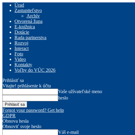
Úrad
Zastupiteľstvo
Archív
Otvorená župa
E-knižnica
Dotácie
Rada partnerstva
Rozvoj
Interact
Foto
Video
Kontakty
Voľby do VÚC 2026
Prihlásiť sa
Vitajte! prihlásenie k účtu
Vaše užívateľské meno
heslo
Forgot your password? Get help
GDPR
Obnova hesla
Obnoviť svoje heslo
Váš e-mail