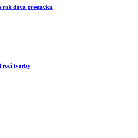
to rok dáva prestávku
ťročí tvorby