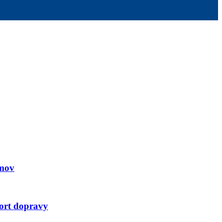
omov
fort dopravy