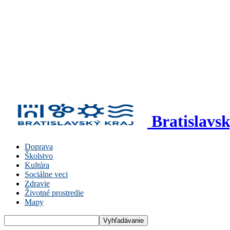
Bratislavs
Doprava
Školstvo
Kultúra
Sociálne veci
Zdravie
Životné prostredie
Mapy