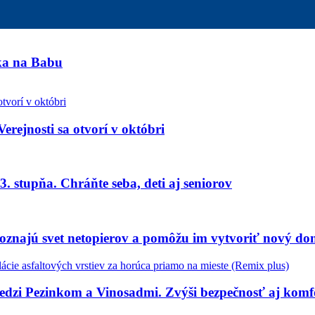
nka na Babu
Verejnosti sa otvorí v októbri
. stupňa. Chráňte seba, deti aj seniorov
oznajú svet netopierov a pomôžu im vytvoriť nový d
medzi Pezinkom a Vinosadmi. Zvýši bezpečnosť aj kom