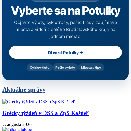
Vyberte sa na Potulky
Objavte výlety, cyklotrasy, pešie trasy, zaujímavé
miesta a videá z celého Bratislavského kraja na
jednom mieste.
Otvoriť Potulky
Cyklovýlety
Pešie výlety
Miesta a tipy
Aktuálne správy
Grécky týždeň v DSS a ZpS Kaštieľ
7. augusta 2026