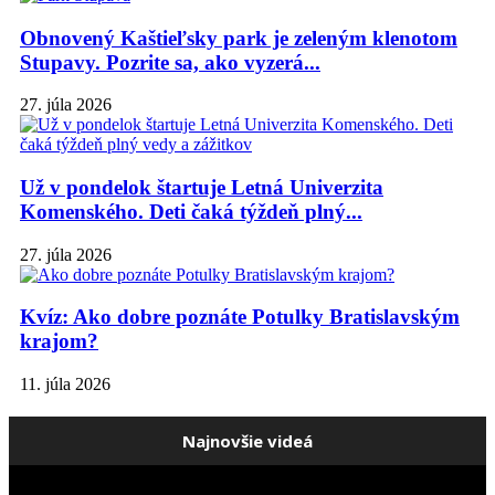
Obnovený Kaštieľsky park je zeleným klenotom
Stupavy. Pozrite sa, ako vyzerá...
27. júla 2026
Už v pondelok štartuje Letná Univerzita
Komenského. Deti čaká týždeň plný...
27. júla 2026
Kvíz: Ako dobre poznáte Potulky Bratislavským
krajom?
11. júla 2026
Najnovšie videá