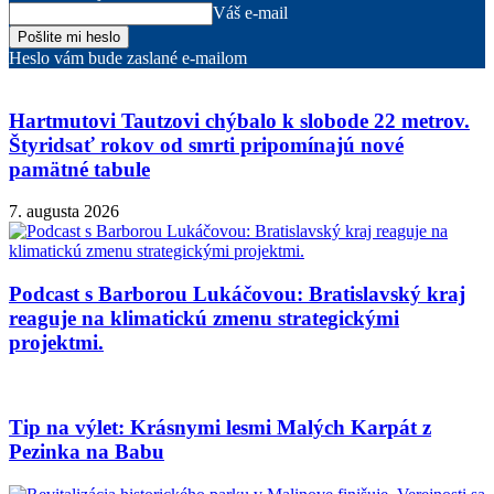
Váš e-mail
Heslo vám bude zaslané e-mailom
Hartmutovi Tautzovi chýbalo k slobode 22 metrov.
Štyridsať rokov od smrti pripomínajú nové
pamätné tabule
7. augusta 2026
Podcast s Barborou Lukáčovou: Bratislavský kraj
reaguje na klimatickú zmenu strategickými
projektmi.
Tip na výlet: Krásnymi lesmi Malých Karpát z
Pezinka na Babu