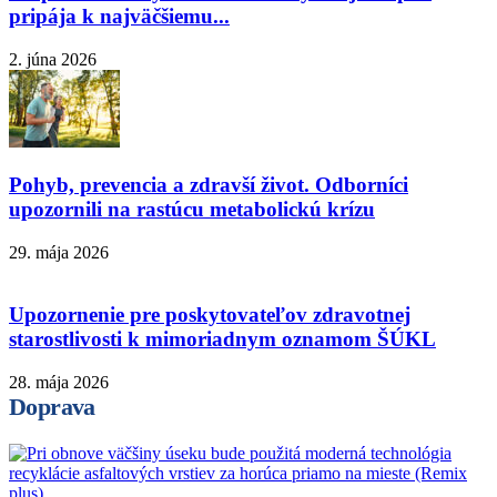
pripája k najväčšiemu...
2. júna 2026
Pohyb, prevencia a zdravší život. Odborníci
upozornili na rastúcu metabolickú krízu
29. mája 2026
Upozornenie pre poskytovateľov zdravotnej
starostlivosti k mimoriadnym oznamom ŠÚKL
28. mája 2026
Doprava