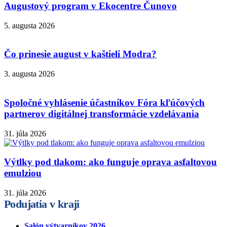
Augustový program v Ekocentre Čunovo
5. augusta 2026
Čo prinesie august v kaštieli Modra?
3. augusta 2026
Spoločné vyhlásenie účastníkov Fóra kľúčových
partnerov digitálnej transformácie vzdelávania
31. júla 2026
Výtlky pod tlakom: ako funguje oprava asfaltovou
emulziou
31. júla 2026
Podujatia v kraji
Salón výtvarníkov 2026