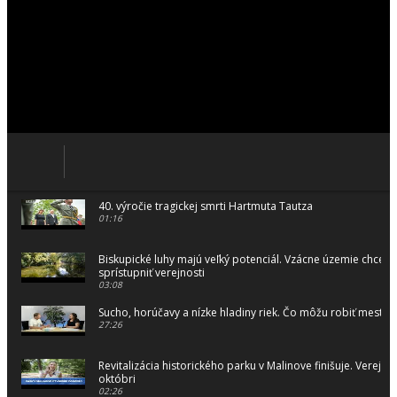
40. výročie tragickej smrti Hartmuta Tautza
01:16
Biskupické luhy majú veľký potenciál. Vzácne územie chceme
sprístupniť verejnosti
03:08
Sucho, horúčavy a nízke hladiny riek. Čo môžu robiť mestá 
27:26
Revitalizácia historického parku v Malinove finišuje. Verejnos
októbri
02:26