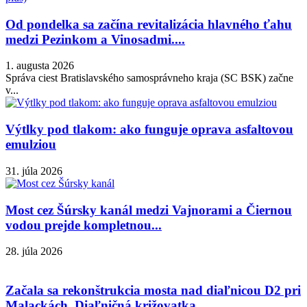
Od pondelka sa začína revitalizácia hlavného ťahu
medzi Pezinkom a Vinosadmi....
1. augusta 2026
Správa ciest Bratislavského samosprávneho kraja (SC BSK) začne
v...
Výtlky pod tlakom: ako funguje oprava asfaltovou
emulziou
31. júla 2026
Most cez Šúrsky kanál medzi Vajnorami a Čiernou
vodou prejde kompletnou...
28. júla 2026
Začala sa rekonštrukcia mosta nad diaľnicou D2 pri
Malackách. Diaľničná križovatka...