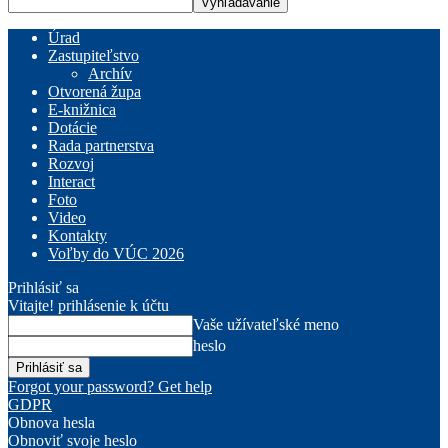
Úrad
Zastupiteľstvo
Archív
Otvorená župa
E-knižnica
Dotácie
Rada partnerstva
Rozvoj
Interact
Foto
Video
Kontakty
Voľby do VÚC 2026
Prihlásiť sa
Vitajte! prihlásenie k účtu
Vaše užívateľské meno
heslo
Forgot your password? Get help
GDPR
Obnova hesla
Obnoviť svoje heslo