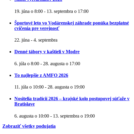
19. júna o 8:00
-
13. septembra o 17:00
Športové leto vo Vodárenskej záhrade ponúka bezplatné
cvičenia pre verejnosť
22. júna
-
4. septembra
Denné tábory v kaštieli v Modre
6. júla o 8:00
-
28. augusta o 17:00
To najlepšie z AMFO 2026
11. júla o 10:00
-
28. augusta o 19:00
Nositelia tradícií 2026 – krajské kolo postupovej súťaže v
Bratislave
6. augusta o 10:00
-
13. septembra o 19:00
Zobraziť všetky podujatia