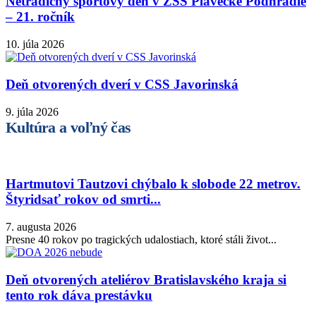
Netradičný športový deň v ZSS Plavecké Podhradie
– 21. ročník
10. júla 2026
Deň otvorených dverí v CSS Javorinská
9. júla 2026
Kultúra a voľný čas
Hartmutovi Tautzovi chýbalo k slobode 22 metrov.
Štyridsať rokov od smrti...
7. augusta 2026
Presne 40 rokov po tragických udalostiach, ktoré stáli život...
Deň otvorených ateliérov Bratislavského kraja si
tento rok dáva prestávku