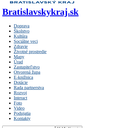
Bratislavskykraj.sk
Doprava
Školstvo
Kultúra
Sociálne veci
Zdravie
Životné prostredie
Mapy
Úrad
Zastupiteľstvo
Otvorená župa
E-knižnica
Dotácie
Rada partnerstva
Rozvoj
Interact
Foto
Video
Podujatia
Kontakty