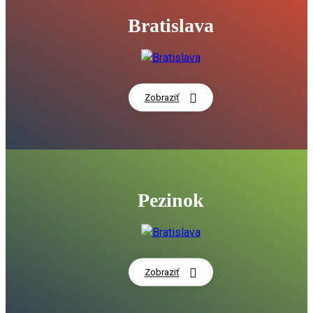
premýšľať
24:06
Bratislava
Moderný prestupný terminál aj nová cyklotrasa v Modre
02:32
Historická osobnosť regiónu 2025 - Štefan Nosáľ
06:56
Zobraziť
Do práce na bicykli: Bratislavský kraj sa opäť pripája k naj
pelotónu Slovenska
00:20
Kampus zdravia a športu v Petržalke vstupuje do realizácie
06:06
Pezinok
Bratislavský kraj stavia kampusy, ktoré na Slovensku nema
15:47
DISKUSIA: Ako zdravo žijeme? Zdravá spoločnosť nie je otáz
zdravotníctva. 14. 5. 2026
59:16
Zobraziť
Kampus zdravia a športu v Petržalke vstupuje do realizácie
na vzdelávanie aj prevenciu
01:34