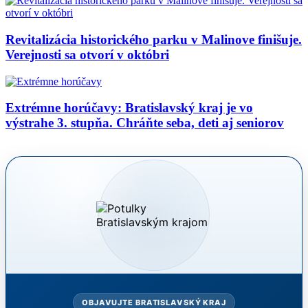
Revitalizácia historického parku v Malinove finišuje.
Verejnosti sa otvorí v októbri
Extrémne horúčavy: Bratislavský kraj je vo
výstrahe 3. stupňa. Chráňte seba, deti aj seniorov
OBJAVUJTE BRATISLAVSKÝ KRAJ