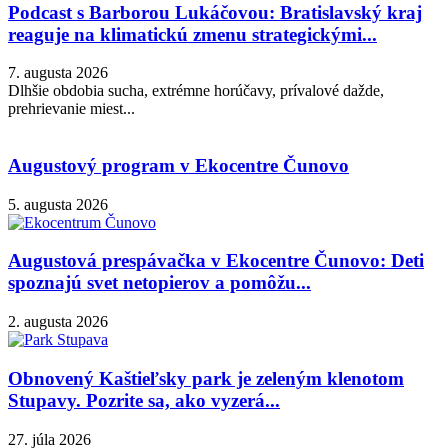
Podcast s Barborou Lukáčovou: Bratislavský kraj
reaguje na klimatickú zmenu strategickými...
7. augusta 2026
Dlhšie obdobia sucha, extrémne horúčavy, prívalové dažde,
prehrievanie miest...
Augustový program v Ekocentre Čunovo
5. augusta 2026
Augustová prespávačka v Ekocentre Čunovo: Deti
spoznajú svet netopierov a pomôžu...
2. augusta 2026
Obnovený Kaštieľsky park je zeleným klenotom
Stupavy. Pozrite sa, ako vyzerá...
27. júla 2026