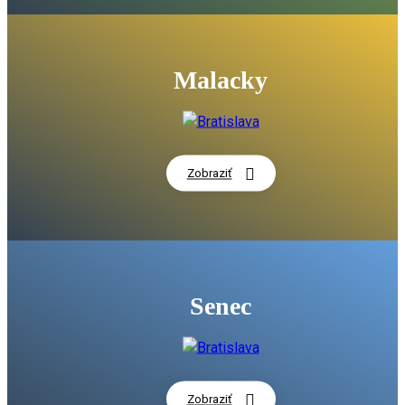
Spúšťame výstavbu nového zariadenia sociálnych služieb v
Bystrici
00:56
Malacky
Čo čaká "Miletičku"? S Jurajom Drobom a Martinom Chreno
legendárnom bratislavskom trhovisku
04:54
Komplexná revitalizácia historického parku v Malinove (nár
pamiatka)
02:30
Zobraziť
Objavte skryté krásy Bratislavského kraja popri rieke Mora
02:38
Malacky na bicykli: mesto, kde sa cyklo-doprava stáva pri
súčasťou života
02:11
V Bernolákove vzniká moderný kampus bioenergetiky a kra
Senec
05:31
Rekonštrukcia historického parku v Stupave je dokončená
04:17
Zobraziť