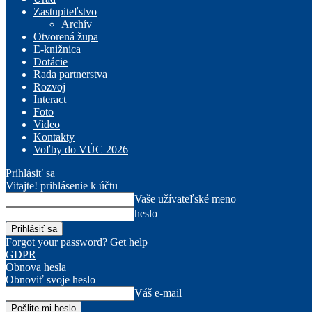
Zastupiteľstvo
Archív
Otvorená župa
E-knižnica
Dotácie
Rada partnerstva
Rozvoj
Interact
Foto
Video
Kontakty
Voľby do VÚC 2026
Prihlásiť sa
Vitajte! prihlásenie k účtu
Vaše užívateľské meno
heslo
Forgot your password? Get help
GDPR
Obnova hesla
Obnoviť svoje heslo
Váš e-mail