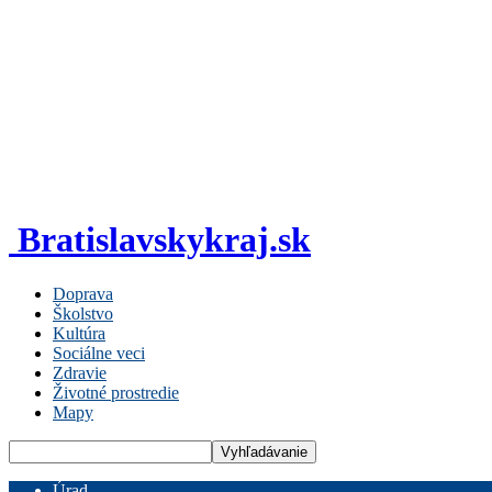
Bratislavskykraj.sk
Doprava
Školstvo
Kultúra
Sociálne veci
Zdravie
Životné prostredie
Mapy
Úrad