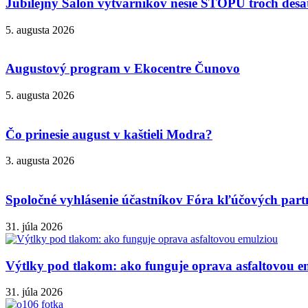
Jubilejný Salón výtvarníkov nesie STOPU troch desa
5. augusta 2026
Augustový program v Ekocentre Čunovo
5. augusta 2026
Čo prinesie august v kaštieli Modra?
3. augusta 2026
Spoločné vyhlásenie účastníkov Fóra kľúčových partn
31. júla 2026
Výtlky pod tlakom: ako funguje oprava asfaltovou e
31. júla 2026