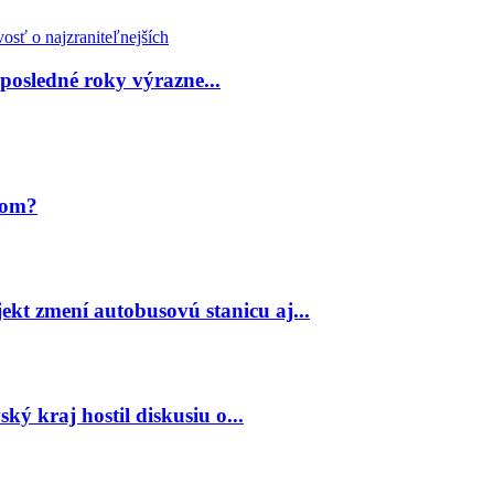
 posledné roky výrazne...
jom?
ekt zmení autobusovú stanicu aj...
ský kraj hostil diskusiu o...