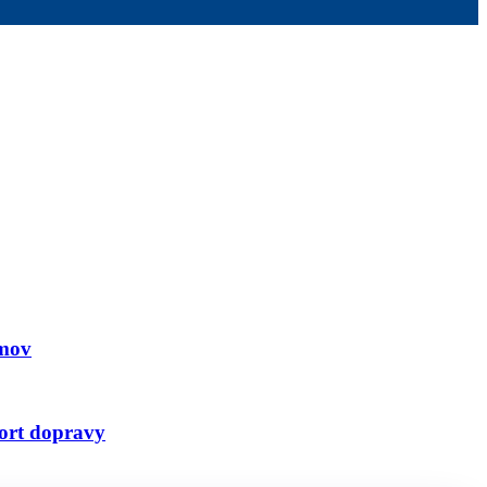
omov
fort dopravy