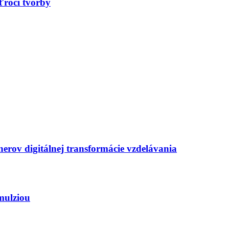
ťročí tvorby
erov digitálnej transformácie vzdelávania
mulziou