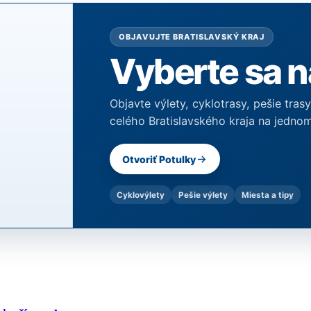
OBJAVUJTE BRATISLAVSKÝ KRAJ
Vyberte sa n
Objavte výlety, cyklotrasy, pešie tras
celého Bratislavského kraja na jednom
Otvoriť Potulky
Cyklovýlety
Pešie výlety
Miesta a tipy