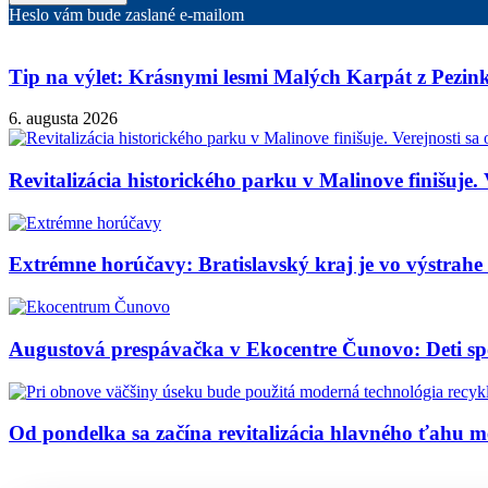
Heslo vám bude zaslané e-mailom
Tip na výlet: Krásnymi lesmi Malých Karpát z Pezi
6. augusta 2026
Revitalizácia historického parku v Malinove finišuje. 
Extrémne horúčavy: Bratislavský kraj je vo výstrahe 3
Augustová prespávačka v Ekocentre Čunovo: Deti sp
Od pondelka sa začína revitalizácia hlavného ťahu 