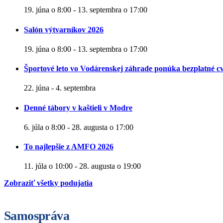
19. júna o 8:00
-
13. septembra o 17:00
Salón výtvarníkov 2026
19. júna o 8:00
-
13. septembra o 17:00
Športové leto vo Vodárenskej záhrade ponúka bezplatné cv
22. júna
-
4. septembra
Denné tábory v kaštieli v Modre
6. júla o 8:00
-
28. augusta o 17:00
To najlepšie z AMFO 2026
11. júla o 10:00
-
28. augusta o 19:00
Zobraziť všetky podujatia
Samospráva