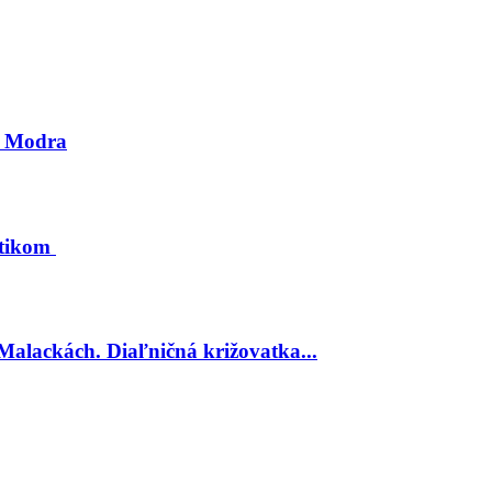
li Modra
ôtikom
Malackách. Diaľničná križovatka...