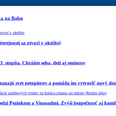
nka na Babu
Verejnosti sa otvorí v októbri
. stupňa. Chráňte seba, deti aj seniorov
oznajú svet netopierov a pomôžu im vytvoriť nový d
medzi Pezinkom a Vinosadmi. Zvýši bezpečnosť aj kom