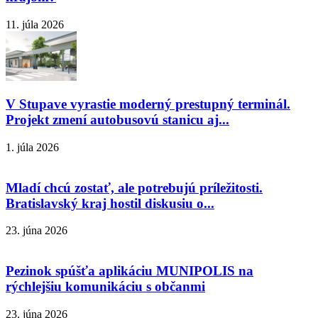
11. júla 2026
V Stupave vyrastie moderný prestupný terminál.
Projekt zmení autobusovú stanicu aj...
1. júla 2026
Mladí chcú zostať, ale potrebujú príležitosti.
Bratislavský kraj hostil diskusiu o...
23. júna 2026
Pezinok spúšťa aplikáciu MUNIPOLIS na
rýchlejšiu komunikáciu s občanmi
23. júna 2026