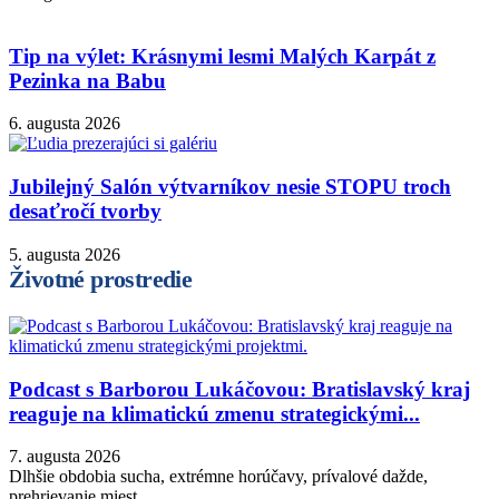
Tip na výlet: Krásnymi lesmi Malých Karpát z
Pezinka na Babu
6. augusta 2026
Jubilejný Salón výtvarníkov nesie STOPU troch
desaťročí tvorby
5. augusta 2026
Životné prostredie
Podcast s Barborou Lukáčovou: Bratislavský kraj
reaguje na klimatickú zmenu strategickými...
7. augusta 2026
Dlhšie obdobia sucha, extrémne horúčavy, prívalové dažde,
prehrievanie miest...