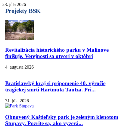
23. júla 2026
Projekty BSK
Revitalizácia historického parku v Malinove
finišuje. Verejnosti sa otvorí v októbri
4. augusta 2026
Bratislavský kraj si pripomenie 40. výročie
tragickej smrti Hartmuta Tautza. Pri...
31. júla 2026
Obnovený Kaštieľsky park je zeleným klenotom
Stupavy. Pozrite sa, ako vyzerá...