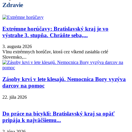
Zdravie
Extrémne horúčavy: Bratislavský kraj je vo
výstrahe 3. stupňa. Chráňte seba,...
3. augusta 2026
Vlnu extrémnych horúčav, ktorá cez víkend zasiahla celé
Slovensko,...
Zásoby krvi v lete klesajú. Nemocnica Bory vyzýva
darcov na pomoc
22. júla 2026
Do práce na bicykli: Bratislavský kraj sa opäť
pripája k najväčšiemu...
2. júna 2026