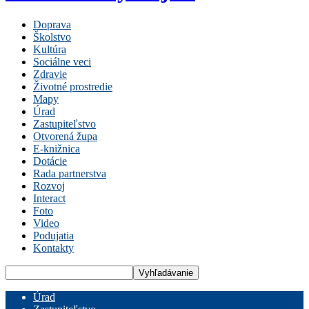
Doprava
Školstvo
Kultúra
Sociálne veci
Zdravie
Životné prostredie
Mapy
Úrad
Zastupiteľstvo
Otvorená župa
E-knižnica
Dotácie
Rada partnerstva
Rozvoj
Interact
Foto
Video
Podujatia
Kontakty
Úrad