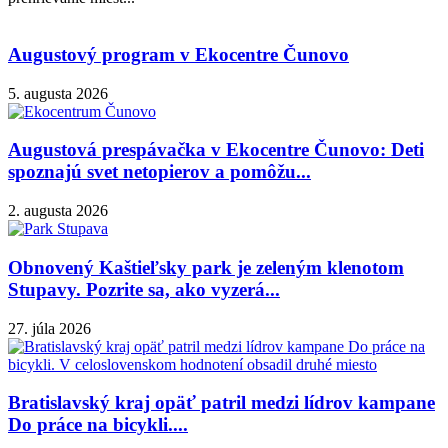
Augustový program v Ekocentre Čunovo
5. augusta 2026
Augustová prespávačka v Ekocentre Čunovo: Deti
spoznajú svet netopierov a pomôžu...
2. augusta 2026
Obnovený Kaštieľsky park je zeleným klenotom
Stupavy. Pozrite sa, ako vyzerá...
27. júla 2026
Bratislavský kraj opäť patril medzi lídrov kampane
Do práce na bicykli....