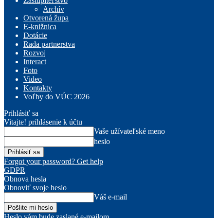
Zastupiteľstvo
Archív
Otvorená župa
E-knižnica
Dotácie
Rada partnerstva
Rozvoj
Interact
Foto
Video
Kontakty
Voľby do VÚC 2026
Prihlásiť sa
Vitajte! prihlásenie k účtu
Vaše užívateľské meno
heslo
Forgot your password? Get help
GDPR
Obnova hesla
Obnoviť svoje heslo
Váš e-mail
Heslo vám bude zaslané e-mailom