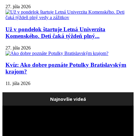
27. júla 2026
Už v pondelok štartuje Letná Univerzita
Komenského. Deti čaká týždeň plný...
27. júla 2026
Kvíz: Ako dobre poznáte Potulky Bratislavským
krajom?
11. júla 2026
Najnovšie videá