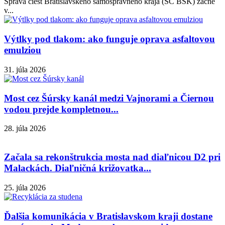
Správa ciest Bratislavského samosprávneho kraja (SC BSK) začne
v...
Výtlky pod tlakom: ako funguje oprava asfaltovou
emulziou
31. júla 2026
Most cez Šúrsky kanál medzi Vajnorami a Čiernou
vodou prejde kompletnou...
28. júla 2026
Začala sa rekonštrukcia mosta nad diaľnicou D2 pri
Malackách. Diaľničná križovatka...
25. júla 2026
Ďalšia komunikácia v Bratislavskom kraji dostane