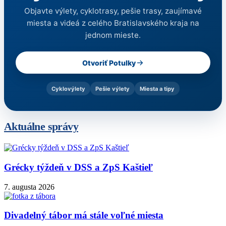
Objavte výlety, cyklotrasy, pešie trasy, zaujímavé
miesta a videá z celého Bratislavského kraja na
jednom mieste.
Otvoriť Potulky
Cyklovýlety
Pešie výlety
Miesta a tipy
Aktuálne správy
Grécky týždeň v DSS a ZpS Kaštieľ
7. augusta 2026
Divadelný tábor má stále voľné miesta