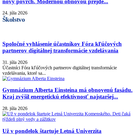
nový povrch. Modernou obnovou prejde...
24. júla 2026
Školstvo
Spoločné vyhlásenie účastníkov Fóra kľúčových
partnerov digitálnej transformácie vzdelávania
31. júla 2026
Účastníci Fóra kľúčových partnerov digitálnej transformácie
vzdelávania, ktoré sa...
Gymnázium Alberta Einsteina má obnovenú fasádu.
Kraj zvýšil energetickú efektívnosť najstaršej...
28. júla 2026
Už v pondelok štartuje Letná Univerzita