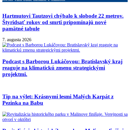
Hartmutovi Tautzovi chýbalo k slobode 22 metrov.
Štyridsať rokov od smrti pripomínajú nové
pamätné tabule
7. augusta 2026
Podcast s Barborou Lukáčovou: Bratislavský kraj
reaguje na klimatickú zmenu strategickými
projektmi.
Tip na výlet: Krásnymi lesmi Malých Karpát z
Pezinka na Babu