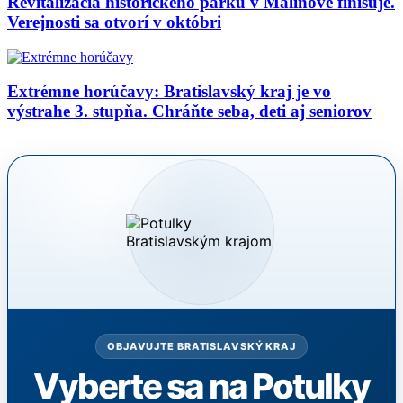
Revitalizácia historického parku v Malinove finišuje.
Verejnosti sa otvorí v októbri
Extrémne horúčavy: Bratislavský kraj je vo
výstrahe 3. stupňa. Chráňte seba, deti aj seniorov
OBJAVUJTE BRATISLAVSKÝ KRAJ
Vyberte sa na Potulky