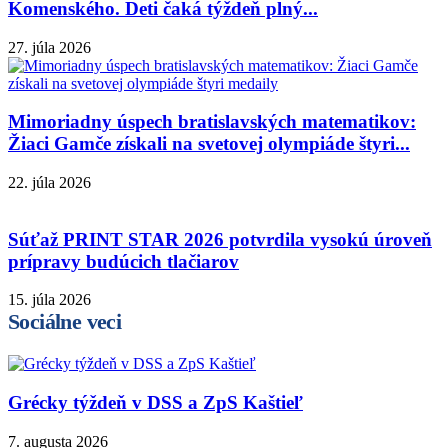
Komenského. Deti čaká týždeň plný...
27. júla 2026
Mimoriadny úspech bratislavských matematikov:
Žiaci Gamče získali na svetovej olympiáde štyri...
22. júla 2026
Súťaž PRINT STAR 2026 potvrdila vysokú úroveň
prípravy budúcich tlačiarov
15. júla 2026
Sociálne veci
Grécky týždeň v DSS a ZpS Kaštieľ
7. augusta 2026