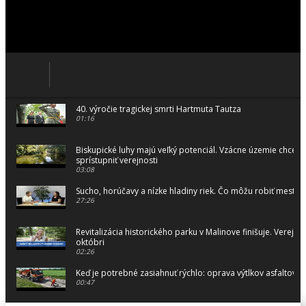
40. výročie tragickej smrti Hartmuta Tautza
01:16
Biskupické luhy majú veľký potenciál. Vzácne územie chceme
sprístupniť verejnosti
03:08
Sucho, horúčavy a nízke hladiny riek. Čo môžu robiť mestá 
27:26
Revitalizácia historického parku v Malinove finišuje. Verejnos
októbri
02:26
Keď je potrebné zasiahnuť rýchlo: oprava výtlkov asfaltovo
00:47