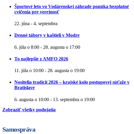
Športové leto vo Vodárenskej záhrade ponúka bezplatné
cvičenia pre verejnosť
22. júna
-
4. septembra
Denné tábory v kaštieli v Modre
6. júla o 8:00
-
28. augusta o 17:00
To najlepšie z AMFO 2026
11. júla o 10:00
-
28. augusta o 19:00
Nositelia tradícií 2026 – krajské kolo postupovej súťaže v
Bratislave
6. augusta o 10:00
-
13. septembra o 19:00
Zobraziť všetky podujatia
Samospráva