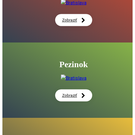
Historická osobnosť regiónu 2025 - Štefan Nosáľ
06:56
Zobraziť
Do práce na bicykli: Bratislavský kraj sa opäť pripája k naj
pelotónu Slovenska
00:20
Kampus zdravia a športu v Petržalke vstupuje do realizácie
06:06
Pezinok
Bratislavský kraj stavia kampusy, ktoré na Slovensku nema
15:47
DISKUSIA: Ako zdravo žijeme? Zdravá spoločnosť nie je otáz
zdravotníctva. 14. 5. 2026
59:16
Zobraziť
Kampus zdravia a športu v Petržalke vstupuje do realizácie
na vzdelávanie aj prevenciu
01:34
Spúšťame výstavbu nového zariadenia sociálnych služieb v
Bystrici
00:56