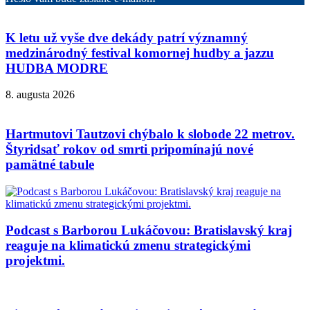
K letu už vyše dve dekády patrí významný
medzinárodný festival komornej hudby a jazzu
HUDBA MODRE
8. augusta 2026
Hartmutovi Tautzovi chýbalo k slobode 22 metrov.
Štyridsať rokov od smrti pripomínajú nové
pamätné tabule
Podcast s Barborou Lukáčovou: Bratislavský kraj
reaguje na klimatickú zmenu strategickými
projektmi.