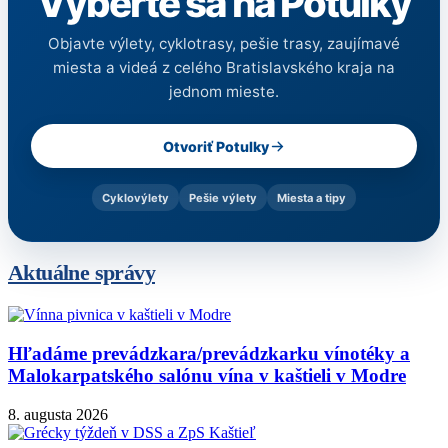
Vyberte sa na Potulky
Objavte výlety, cyklotrasy, pešie trasy, zaujímavé
miesta a videá z celého Bratislavského kraja na
jednom mieste.
Otvoriť Potulky
Cyklovýlety
Pešie výlety
Miesta a tipy
Aktuálne správy
Hľadáme prevádzkara/prevádzkarku vínotéky a
Malokarpatského salónu vína v kaštieli v Modre
8. augusta 2026