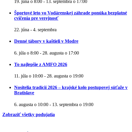
19. júna o 8:00
-
13. septembra o 17:00
Športové leto vo Vodárenskej záhrade ponúka bezplatné
cvičenia pre verejnosť
22. júna
-
4. septembra
Denné tábory v kaštieli v Modre
6. júla o 8:00
-
28. augusta o 17:00
To najlepšie z AMFO 2026
11. júla o 10:00
-
28. augusta o 19:00
Nositelia tradícií 2026 – krajské kolo postupovej súťaže v
Bratislave
6. augusta o 10:00
-
13. septembra o 19:00
Zobraziť všetky podujatia