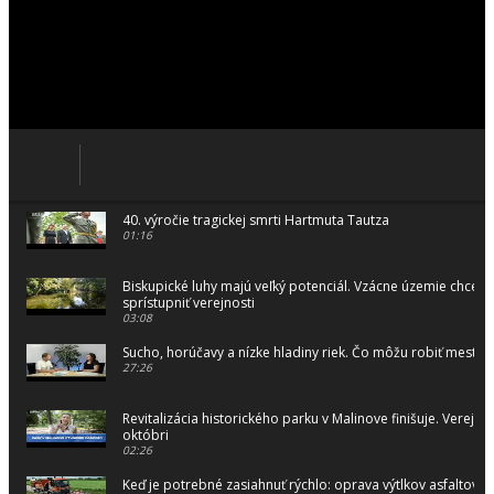
40. výročie tragickej smrti Hartmuta Tautza
01:16
Biskupické luhy majú veľký potenciál. Vzácne územie chceme
sprístupniť verejnosti
03:08
Sucho, horúčavy a nízke hladiny riek. Čo môžu robiť mestá 
27:26
Revitalizácia historického parku v Malinove finišuje. Verejnos
októbri
02:26
Keď je potrebné zasiahnuť rýchlo: oprava výtlkov asfaltovo