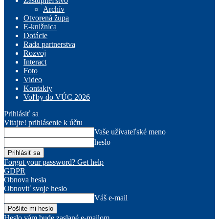
Zastupiteľstvo
Archív
Otvorená župa
E-knižnica
Dotácie
Rada partnerstva
Rozvoj
Interact
Foto
Video
Kontakty
Voľby do VÚC 2026
Prihlásiť sa
Vitajte! prihlásenie k účtu
Vaše užívateľské meno
heslo
Forgot your password? Get help
GDPR
Obnova hesla
Obnoviť svoje heslo
Váš e-mail
Heslo vám bude zaslané e-mailom