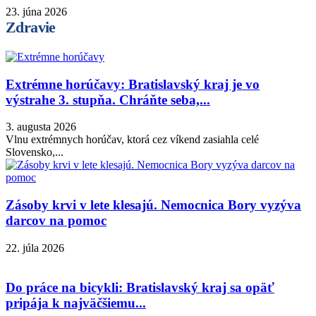
23. júna 2026
Zdravie
Extrémne horúčavy: Bratislavský kraj je vo
výstrahe 3. stupňa. Chráňte seba,...
3. augusta 2026
Vlnu extrémnych horúčav, ktorá cez víkend zasiahla celé
Slovensko,...
Zásoby krvi v lete klesajú. Nemocnica Bory vyzýva
darcov na pomoc
22. júla 2026
Do práce na bicykli: Bratislavský kraj sa opäť
pripája k najväčšiemu...