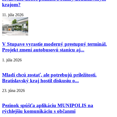
krajom?
11. júla 2026
V Stupave vyrastie moderný prestupný terminál.
Projekt zmení autobusovú stanicu aj...
1. júla 2026
Mladí chcú zostať, ale potrebujú príležitosti.
Bratislavský kraj hostil diskusiu o...
23. júna 2026
Pezinok spúšťa aplikáciu MUNIPOLIS na
rýchlejšiu komunikáciu s občanmi