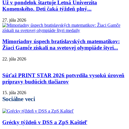
Už v pondelok štartuje Letná Univerzita
Komenského. Deti čaká týždeň plný...
27. júla 2026
Mimoriadny úspech bratislavských matematikov:
Žiaci Gamče získali na svetovej olympiáde štyri...
22. júla 2026
Súťaž PRINT STAR 2026 potvrdila vysokú úroveň
prípravy budúcich tlačiarov
15. júla 2026
Sociálne veci
Grécky týždeň v DSS a ZpS Kaštieľ