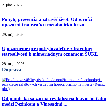
2. júna 2026
Pohyb, prevencia a zdravší život. Odborníci
upozornili na rastúcu metabolickú krízu
29. mája 2026
Upozornenie pre poskytovateľov zdravotnej
starostlivosti k mimoriadnym oznamom ŠÚKL
28. mája 2026
Doprava
Od pondelka sa začína revitalizácia hlavného ťahu
medzi Pezinkom a Vinosadmi....