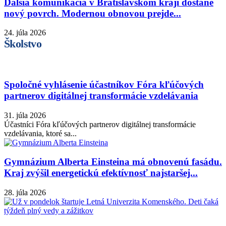
Ďalšia komunikácia v Bratislavskom kraji dostane
nový povrch. Modernou obnovou prejde...
24. júla 2026
Školstvo
Spoločné vyhlásenie účastníkov Fóra kľúčových
partnerov digitálnej transformácie vzdelávania
31. júla 2026
Účastníci Fóra kľúčových partnerov digitálnej transformácie
vzdelávania, ktoré sa...
Gymnázium Alberta Einsteina má obnovenú fasádu.
Kraj zvýšil energetickú efektívnosť najstaršej...
28. júla 2026