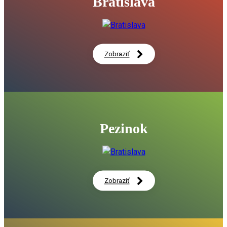
Bratislava
Moderný prestupný terminál aj nová cyklotrasa v Modre
02:32
Historická osobnosť regiónu 2025 - Štefan Nosáľ
06:56
Zobraziť
Do práce na bicykli: Bratislavský kraj sa opäť pripája k naj
pelotónu Slovenska
00:20
Kampus zdravia a športu v Petržalke vstupuje do realizácie
06:06
Pezinok
Bratislavský kraj stavia kampusy, ktoré na Slovensku nema
15:47
DISKUSIA: Ako zdravo žijeme? Zdravá spoločnosť nie je otáz
zdravotníctva. 14. 5. 2026
59:16
Zobraziť
Kampus zdravia a športu v Petržalke vstupuje do realizácie
na vzdelávanie aj prevenciu
01:34
Spúšťame výstavbu nového zariadenia sociálnych služieb v