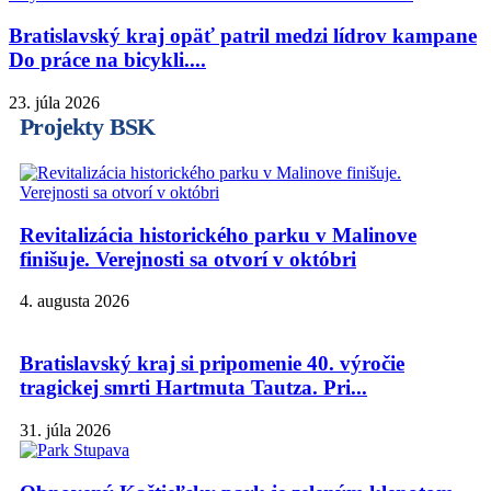
Bratislavský kraj opäť patril medzi lídrov kampane
Do práce na bicykli....
23. júla 2026
Projekty BSK
Revitalizácia historického parku v Malinove
finišuje. Verejnosti sa otvorí v októbri
4. augusta 2026
Bratislavský kraj si pripomenie 40. výročie
tragickej smrti Hartmuta Tautza. Pri...
31. júla 2026