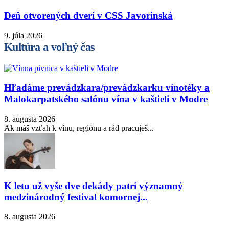
Deň otvorených dverí v CSS Javorinská
9. júla 2026
Kultúra a voľný čas
Hľadáme prevádzkara/prevádzkarku vínotéky a
Malokarpatského salónu vína v kaštieli v Modre
8. augusta 2026
Ak máš vzťah k vínu, regiónu a rád pracuješ...
K letu už vyše dve dekády patrí významný
medzinárodný festival komornej...
8. augusta 2026