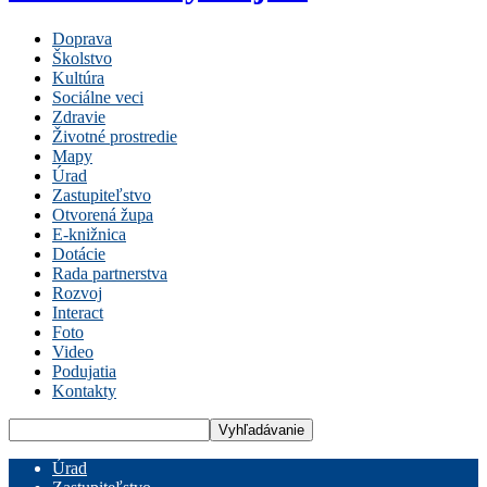
Doprava
Školstvo
Kultúra
Sociálne veci
Zdravie
Životné prostredie
Mapy
Úrad
Zastupiteľstvo
Otvorená župa
E-knižnica
Dotácie
Rada partnerstva
Rozvoj
Interact
Foto
Video
Podujatia
Kontakty
Úrad