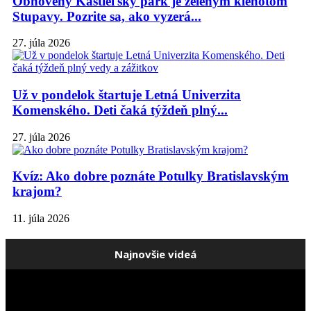
Obnovený Kaštieľsky park je zeleným klenotom
Stupavy. Pozrite sa, ako vyzerá...
27. júla 2026
Už v pondelok štartuje Letná Univerzita
Komenského. Deti čaká týždeň plný...
27. júla 2026
Kvíz: Ako dobre poznáte Potulky Bratislavským
krajom?
11. júla 2026
Najnovšie videá