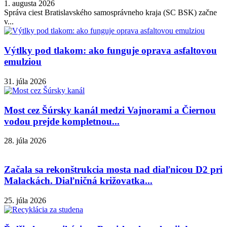
1. augusta 2026
Správa ciest Bratislavského samosprávneho kraja (SC BSK) začne
v...
Výtlky pod tlakom: ako funguje oprava asfaltovou
emulziou
31. júla 2026
Most cez Šúrsky kanál medzi Vajnorami a Čiernou
vodou prejde kompletnou...
28. júla 2026
Začala sa rekonštrukcia mosta nad diaľnicou D2 pri
Malackách. Diaľničná križovatka...
25. júla 2026