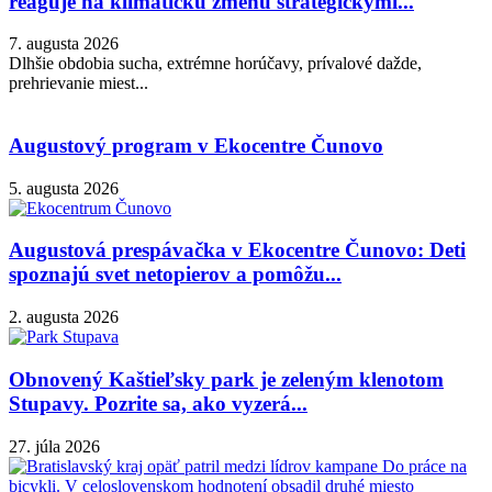
reaguje na klimatickú zmenu strategickými...
7. augusta 2026
Dlhšie obdobia sucha, extrémne horúčavy, prívalové dažde,
prehrievanie miest...
Augustový program v Ekocentre Čunovo
5. augusta 2026
Augustová prespávačka v Ekocentre Čunovo: Deti
spoznajú svet netopierov a pomôžu...
2. augusta 2026
Obnovený Kaštieľsky park je zeleným klenotom
Stupavy. Pozrite sa, ako vyzerá...
27. júla 2026