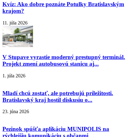
Kvíz: Ako dobre poznáte Potulky Bratislavským
krajom?
11. júla 2026
V Stupave vyrastie moderný prestupný terminál.
Projekt zmení autobusovú stanicu aj...
1. júla 2026
Mladí chcú zostať, ale potrebujú príležitosti.
Bratislavský kraj hostil diskusiu o...
23. júna 2026
Pezinok spúšťa aplikáciu MUNIPOLIS na
rýchlejšiu komunikáciu s občanmi