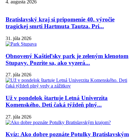
4. augusta 2026
Bratislavský kraj si pripomenie 40. výročie
tragickej smrti Hartmuta Tautza. Pri...
31. júla 2026
Obnovený Kaštieľsky park je zeleným klenotom
Stupavy. Pozrite sa, ako vyzerá...
27. júla 2026
Už v pondelok štartuje Letná Univerzita
Komenského. Deti čaká týždeň plný...
27. júla 2026
Kvíz: Ako dobre poznáte Potulky Bratislavským