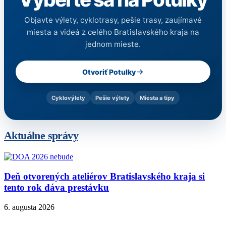
Objavte výlety, cyklotrasy, pešie trasy, zaujímavé
miesta a videá z celého Bratislavského kraja na
jednom mieste.
Otvoriť Potulky
Cyklovýlety
Pešie výlety
Miesta a tipy
Aktuálne správy
Deň otvorených ateliérov Bratislavského kraja si
tento rok dáva prestávku
6. augusta 2026