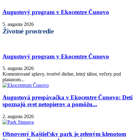
Augustový program v Ekocentre Čunovo
5. augusta 2026
Životné prostredie
Augustový program v Ekocentre Čunovo
5. augusta 2026
Komentované splavy, tvorivé dielne, letný tábor, večery pod
platanom...
Augustová prespávačka v Ekocentre Čunovo: Deti
spoznajú svet netopierov a pomôžu...
2. augusta 2026
Obnovený Kaštieľsky park je zeleným klenotom