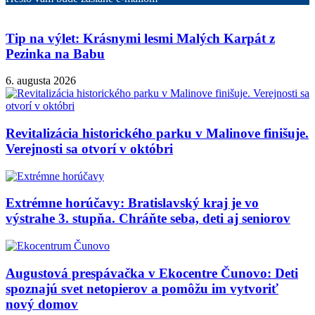
Tip na výlet: Krásnymi lesmi Malých Karpát z
Pezinka na Babu
6. augusta 2026
Revitalizácia historického parku v Malinove finišuje.
Verejnosti sa otvorí v októbri
Extrémne horúčavy: Bratislavský kraj je vo
výstrahe 3. stupňa. Chráňte seba, deti aj seniorov
Augustová prespávačka v Ekocentre Čunovo: Deti
spoznajú svet netopierov a pomôžu im vytvoriť
nový domov