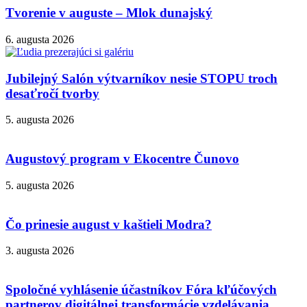
Tvorenie v auguste – Mlok dunajský
6. augusta 2026
Jubilejný Salón výtvarníkov nesie STOPU troch
desaťročí tvorby
5. augusta 2026
Augustový program v Ekocentre Čunovo
5. augusta 2026
Čo prinesie august v kaštieli Modra?
3. augusta 2026
Spoločné vyhlásenie účastníkov Fóra kľúčových
partnerov digitálnej transformácie vzdelávania