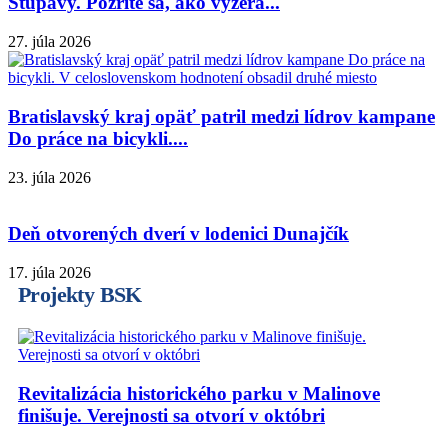
Stupavy. Pozrite sa, ako vyzerá...
27. júla 2026
Bratislavský kraj opäť patril medzi lídrov kampane
Do práce na bicykli....
23. júla 2026
Deň otvorených dverí v lodenici Dunajčík
17. júla 2026
Projekty BSK
Revitalizácia historického parku v Malinove
finišuje. Verejnosti sa otvorí v októbri