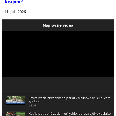
krajom?
11. júla 2026
Najnovšie videá
Revitalizácia historického parku v Malinove finišuje. Verejnos
októbri
02:26
Keď je potrebné zasiahnuť rýchlo: oprava výtlkov asfaltovo