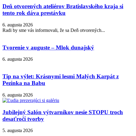
Deň otvorených ateliérov Bratislavského kraja si
tento rok dáva prestávku
6. augusta 2026
Radi by sme vás informovali, že sa Deň otvorených...
Tvorenie v auguste – Mlok dunajský
6. augusta 2026
Tip na výlet: Krásnymi lesmi Malých Karpát z
Pezinka na Babu
6. augusta 2026
Jubilejný Salón výtvarníkov nesie STOPU troch
desaťročí tvorby
5. augusta 2026