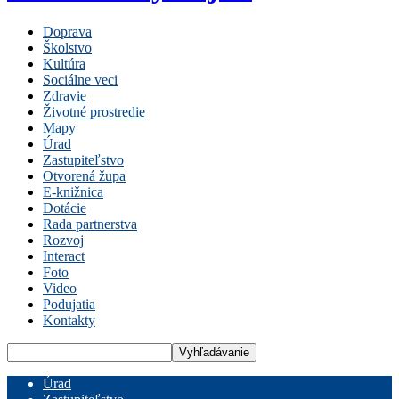
Doprava
Školstvo
Kultúra
Sociálne veci
Zdravie
Životné prostredie
Mapy
Úrad
Zastupiteľstvo
Otvorená župa
E-knižnica
Dotácie
Rada partnerstva
Rozvoj
Interact
Foto
Video
Podujatia
Kontakty
Úrad