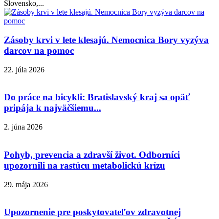
Slovensko,...
Zásoby krvi v lete klesajú. Nemocnica Bory vyzýva
darcov na pomoc
22. júla 2026
Do práce na bicykli: Bratislavský kraj sa opäť
pripája k najväčšiemu...
2. júna 2026
Pohyb, prevencia a zdravší život. Odborníci
upozornili na rastúcu metabolickú krízu
29. mája 2026
Upozornenie pre poskytovateľov zdravotnej