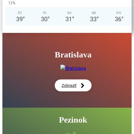
12%
Moderný prestupný terminál aj nová cyklotrasa v Modre
02:32
ŠT
PI
SO
NE
PO
39
°
30
°
31
°
33
°
36
°
Historická osobnosť regiónu 2025 - Štefan Nosáľ
06:56
Do práce na bicykli: Bratislavský kraj sa opäť pripája k naj
pelotónu Slovenska
00:20
Bratislava
Kampus zdravia a športu v Petržalke vstupuje do realizácie
06:06
Bratislavský kraj stavia kampusy, ktoré na Slovensku nema
15:47
Zobraziť
DISKUSIA: Ako zdravo žijeme? Zdravá spoločnosť nie je otáz
zdravotníctva. 14. 5. 2026
59:16
Kampus zdravia a športu v Petržalke vstupuje do realizácie
Pezinok
na vzdelávanie aj prevenciu
01:34
Spúšťame výstavbu nového zariadenia sociálnych služieb v