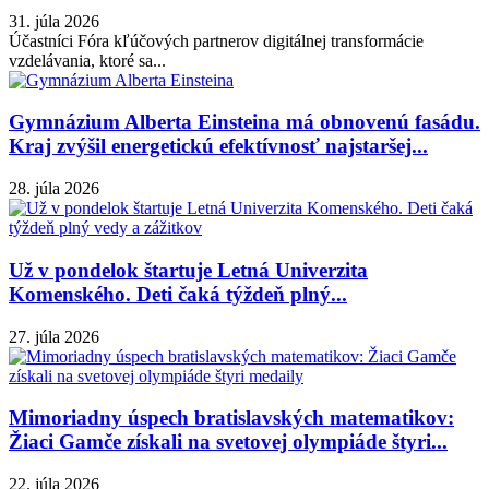
31. júla 2026
Účastníci Fóra kľúčových partnerov digitálnej transformácie
vzdelávania, ktoré sa...
Gymnázium Alberta Einsteina má obnovenú fasádu.
Kraj zvýšil energetickú efektívnosť najstaršej...
28. júla 2026
Už v pondelok štartuje Letná Univerzita
Komenského. Deti čaká týždeň plný...
27. júla 2026
Mimoriadny úspech bratislavských matematikov:
Žiaci Gamče získali na svetovej olympiáde štyri...
22. júla 2026