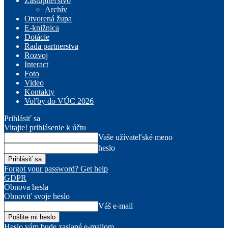
Zastupiteľstvo
Archív
Otvorená župa
E-knižnica
Dotácie
Rada partnerstva
Rozvoj
Interact
Foto
Video
Kontakty
Voľby do VÚC 2026
Prihlásiť sa
Vitajte! prihlásenie k účtu
Vaše užívateľské meno
heslo
Forgot your password? Get help
GDPR
Obnova hesla
Obnoviť svoje heslo
Váš e-mail
Heslo vám bude zaslané e-mailom