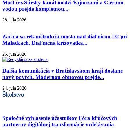
Most cez Šúrsky kanál medzi Vajnorami a Čiernou
vodou prejde kompletnou...
28. júla 2026
Začala sa rekonštrukcia mosta nad diaľnicou D2 pri
Malackách. Diaľničná križovatka...
25. júla 2026
Ďalšia komunikácia v Bratislavskom kraji dostane
nový povrch. Modernou obnovou prejde...
24. júla 2026
Školstvo
Spoločné vyhlásenie účastníkov Fóra kľúčových
partnerov digitálnej transformácie vzdelávania