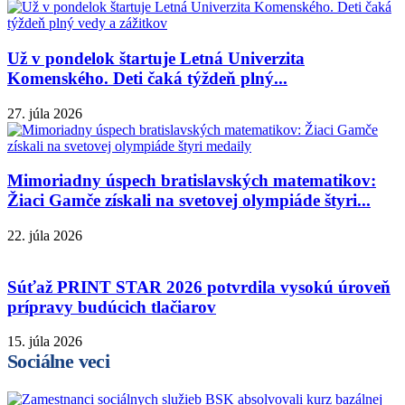
Už v pondelok štartuje Letná Univerzita
Komenského. Deti čaká týždeň plný...
27. júla 2026
Mimoriadny úspech bratislavských matematikov:
Žiaci Gamče získali na svetovej olympiáde štyri...
22. júla 2026
Súťaž PRINT STAR 2026 potvrdila vysokú úroveň
prípravy budúcich tlačiarov
15. júla 2026
Sociálne veci