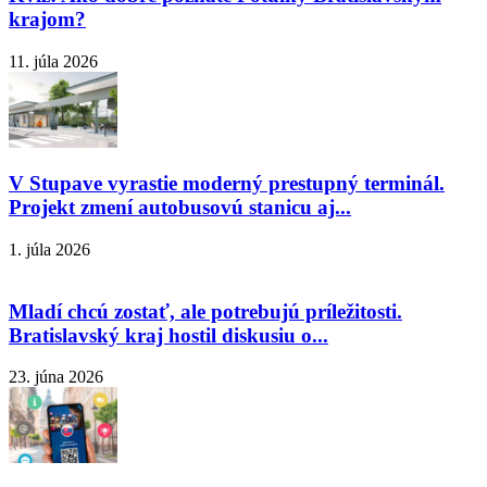
krajom?
11. júla 2026
V Stupave vyrastie moderný prestupný terminál.
Projekt zmení autobusovú stanicu aj...
1. júla 2026
Mladí chcú zostať, ale potrebujú príležitosti.
Bratislavský kraj hostil diskusiu o...
23. júna 2026