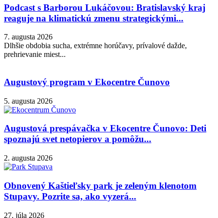
Podcast s Barborou Lukáčovou: Bratislavský kraj
reaguje na klimatickú zmenu strategickými...
7. augusta 2026
Dlhšie obdobia sucha, extrémne horúčavy, prívalové dažde,
prehrievanie miest...
Augustový program v Ekocentre Čunovo
5. augusta 2026
Augustová prespávačka v Ekocentre Čunovo: Deti
spoznajú svet netopierov a pomôžu...
2. augusta 2026
Obnovený Kaštieľsky park je zeleným klenotom
Stupavy. Pozrite sa, ako vyzerá...
27. júla 2026