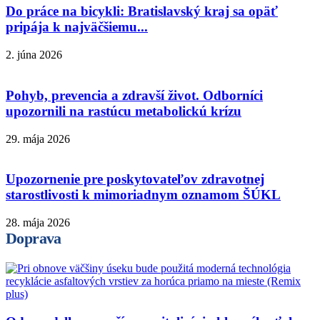
Do práce na bicykli: Bratislavský kraj sa opäť
pripája k najväčšiemu...
2. júna 2026
Pohyb, prevencia a zdravší život. Odborníci
upozornili na rastúcu metabolickú krízu
29. mája 2026
Upozornenie pre poskytovateľov zdravotnej
starostlivosti k mimoriadnym oznamom ŠÚKL
28. mája 2026
Doprava