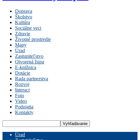
Doprava
Školstvo
Kultúra
Sociálne veci
Zdravie
Životné prostredie
Mapy
Úrad
Zastupiteľstvo
Otvorená župa
E-knižnica
Dotácie
Rada partnerstva
Rozvoj
Interact
Foto
Video
Podujatia
Kontakty
Úrad