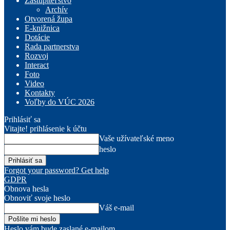
Zastupiteľstvo
Archív
Otvorená župa
E-knižnica
Dotácie
Rada partnerstva
Rozvoj
Interact
Foto
Video
Kontakty
Voľby do VÚC 2026
Prihlásiť sa
Vitajte! prihlásenie k účtu
Vaše užívateľské meno
heslo
Forgot your password? Get help
GDPR
Obnova hesla
Obnoviť svoje heslo
Váš e-mail
Heslo vám bude zaslané e-mailom