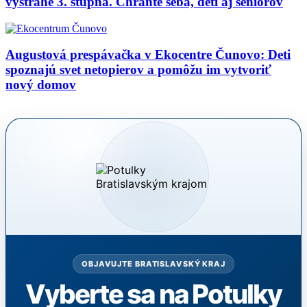
výstrahe 3. stupňa. Chráňte seba, deti aj seniorov
Augustová prespávačka v Ekocentre Čunovo: Deti
spoznajú svet netopierov a pomôžu im vytvoriť
nový domov
OBJAVUJTE BRATISLAVSKÝ KRAJ
Vyberte sa na Potulky