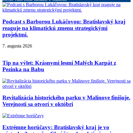
Podcast s Barborou Lukáčovou: Bratislavský kraj
reaguje na klimatickú zmenu strategickými
projektmi.
7. augusta 2026
Tip na výlet: Krásnymi lesmi Malých Karpát z
Pezinka na Babu
Revitalizácia historického parku v Malinove finišuje.
Verejnosti sa otvorí v októbri
Extrémne horúčavy: Bratislavský kraj je vo