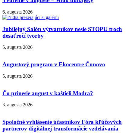
Tvorenie v auguste – Mlok dunajský
6. augusta 2026
Jubilejný Salón výtvarníkov nesie STOPU troch
desaťročí tvorby
5. augusta 2026
Augustový program v Ekocentre Čunovo
5. augusta 2026
Čo prinesie august v kaštieli Modra?
3. augusta 2026
Spoločné vyhlásenie účastníkov Fóra kľúčových
partnerov digitálnej transformácie vzdelávania