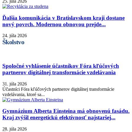
25. júla 2026
Ďalšia komunikácia v Bratislavskom kraji dostane
nový povrch. Modernou obnovou prejde...
24. júla 2026
Školstvo
Spoločné vyhlásenie účastníkov Fóra kľúčových
partnerov digitálnej transformácie vzdelávania
31. júla 2026
Účastníci Fóra kľúčových partnerov digitálnej transformácie
vzdelávania, ktoré sa...
Gymnázium Alberta Einsteina má obnovenú fasádu.
Kraj zvýšil energetickú efektívnosť najstaršej...
28. júla 2026