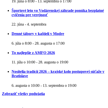
19. júna o 8:00
-
13. septembra o 17:00
Športové leto vo Vodárenskej záhrade ponúka bezplatné
cvičenia pre verejnosť
22. júna
-
4. septembra
Denné tábory v kaštieli v Modre
6. júla o 8:00
-
28. augusta o 17:00
To najlepšie z AMFO 2026
11. júla o 10:00
-
28. augusta o 19:00
Nositelia tradícií 2026 – krajské kolo postupovej súťaže v
Bratislave
6. augusta o 10:00
-
13. septembra o 19:00
Zobraziť všetky podujatia