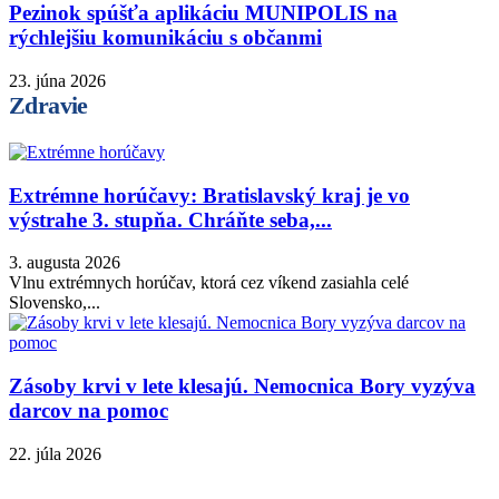
Pezinok spúšťa aplikáciu MUNIPOLIS na
rýchlejšiu komunikáciu s občanmi
23. júna 2026
Zdravie
Extrémne horúčavy: Bratislavský kraj je vo
výstrahe 3. stupňa. Chráňte seba,...
3. augusta 2026
Vlnu extrémnych horúčav, ktorá cez víkend zasiahla celé
Slovensko,...
Zásoby krvi v lete klesajú. Nemocnica Bory vyzýva
darcov na pomoc
22. júla 2026