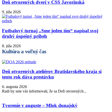
Deň otvorených dverí v CSS Javorinská
9. júla 2026
Futbalový turnaj „Sme jeden tím“ napísal svoj
druhý úspešný príbeh
8. júla 2026
Kultúra a voľný čas
Deň otvorených ateliérov Bratislavského kraja si
tento rok dáva prestávku
6. augusta 2026
Radi by sme vás informovali, že sa Deň otvorených...
Tvorenie v auguste – Mlok dunajský