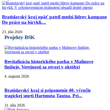
Bratislavský kraj opäť patril medzi lídrov kampane
Do práce na bicykli....
23. júla 2026
Projekty BSK
Revitalizácia historického parku v Malinove
finišuje. Verejnosti sa otvorí v októbri
4. augusta 2026
Bratislavský kraj si pripomenie 40. výročie
tragickej smrti Hartmuta Tautza. Pri...
31. júla 2026