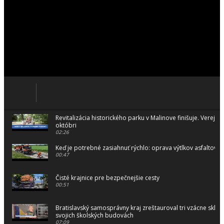
Revitalizácia historického parku v Malinove finišuje. Verejnos
októbri
02:26
Keď je potrebné zasiahnuť rýchlo: oprava výtlkov asfaltovo
00:47
Čisté krajnice pre bezpečnejšie cesty
00:51
Bratislavský samosprávny kraj zreštauroval tri vzácne sklo
svojich školských budovách
07:09