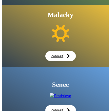
02:30
Objavte skryté krásy Bratislavského kraja popri rieke Mora
02:38
Malacky
Malacky na bicykli: mesto, kde sa cyklo-doprava stáva pri
súčasťou života
02:11
V Bernolákove vzniká moderný kampus bioenergetiky a kra
05:31
Rekonštrukcia historického parku v Stupave je dokončená
04:17
Zobraziť
Gymnázium na Einsteinovej v Petržalke prechádza komple
02:18
Sto rokov folklórnej tradície v Čataji
Senec
02:26
Župná zdravotnícka škola na Strečnianskej má moderné si
centrum
03:58
Zobraziť