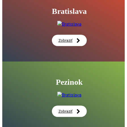
pelotónu Slovenska
00:20
Bratislava
Kampus zdravia a športu v Petržalke vstupuje do realizácie
06:06
Bratislavský kraj stavia kampusy, ktoré na Slovensku nema
15:47
Zobraziť
DISKUSIA: Ako zdravo žijeme? Zdravá spoločnosť nie je otáz
zdravotníctva. 14. 5. 2026
59:16
Kampus zdravia a športu v Petržalke vstupuje do realizácie
na vzdelávanie aj prevenciu
01:34
Pezinok
Spúšťame výstavbu nového zariadenia sociálnych služieb v
Bystrici
00:56
Čo čaká "Miletičku"? S Jurajom Drobom a Martinom Chreno
legendárnom bratislavskom trhovisku
04:54
Zobraziť
Komplexná revitalizácia historického parku v Malinove (nár
pamiatka)