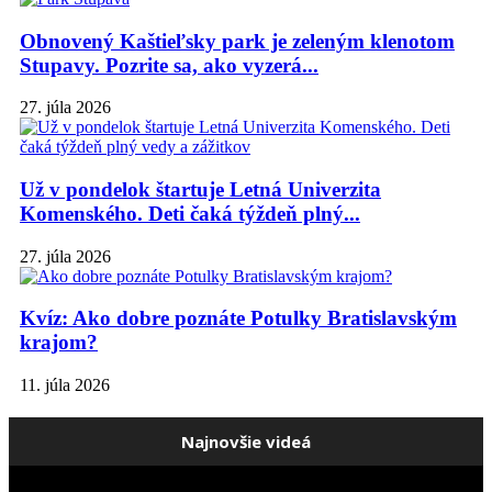
Obnovený Kaštieľsky park je zeleným klenotom
Stupavy. Pozrite sa, ako vyzerá...
27. júla 2026
Už v pondelok štartuje Letná Univerzita
Komenského. Deti čaká týždeň plný...
27. júla 2026
Kvíz: Ako dobre poznáte Potulky Bratislavským
krajom?
11. júla 2026
Najnovšie videá