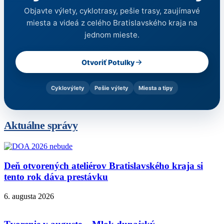
Objavte výlety, cyklotrasy, pešie trasy, zaujímavé
miesta a videá z celého Bratislavského kraja na
jednom mieste.
Otvoriť Potulky
Cyklovýlety
Pešie výlety
Miesta a tipy
Aktuálne správy
Deň otvorených ateliérov Bratislavského kraja si
tento rok dáva prestávku
6. augusta 2026