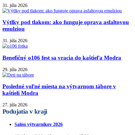
31. júla 2026
Výtlky pod tlakom: ako funguje oprava asfaltovou
emulziou
31. júla 2026
Benefičný o106 fest sa vracia do kaštieľa Modra
29. júla 2026
Posledné voľné miesta na výtvarnom tábore v
kaštieli Modra
27. júla 2026
Podujatia v kraji
Salón výtvarníkov 2026