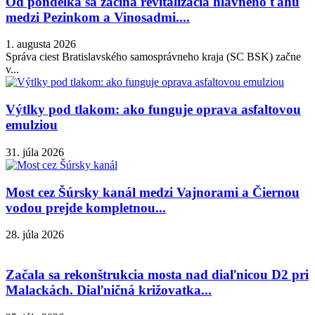
Od pondelka sa začína revitalizácia hlavného ťahu
medzi Pezinkom a Vinosadmi....
1. augusta 2026
Správa ciest Bratislavského samosprávneho kraja (SC BSK) začne
v...
Výtlky pod tlakom: ako funguje oprava asfaltovou
emulziou
31. júla 2026
Most cez Šúrsky kanál medzi Vajnorami a Čiernou
vodou prejde kompletnou...
28. júla 2026
Začala sa rekonštrukcia mosta nad diaľnicou D2 pri
Malackách. Diaľničná križovatka...