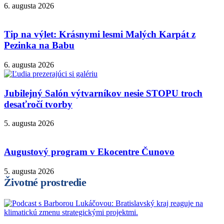
6. augusta 2026
Tip na výlet: Krásnymi lesmi Malých Karpát z
Pezinka na Babu
6. augusta 2026
Jubilejný Salón výtvarníkov nesie STOPU troch
desaťročí tvorby
5. augusta 2026
Augustový program v Ekocentre Čunovo
5. augusta 2026
Životné prostredie