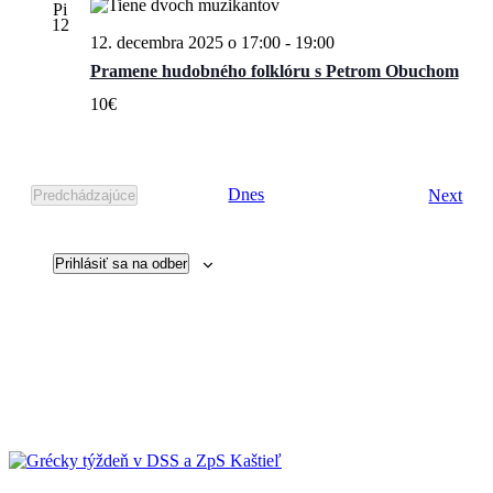
Pi
12
12. decembra 2025 o 17:00
-
19:00
Pramene hudobného folklóru s Petrom Obuchom
10€
Udal
Dnes
Next
Predchádzajúce
Udalosti
Prihlásiť sa na odber