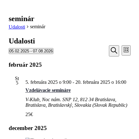
seminár
seminár
Udalosti
Udalosti
Udalosti
Udal
05.02.2025
 - 
07.08.2026
Zoznam
Navi
Search
Vyberte
Vyhľadať
Zobr
dátum.
február 2025
and
Views
St
Navigati
5. februára 2025 o 9:00
-
20. februára 2025 o 16:00
5
Vzdelávacie semináre
V-Klub, Noc
nám. SNP 12, 812 34 Bratislava,
Bratislava, Bratislavský, Slovakia (Slovak Republic)
25€
december 2025