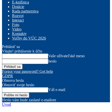
E-knižnica
Dotácie
Rada partnerstva
Rozvoj
Interact
Foto
Video
Kontakty
Voľby do VÚC 2026
Prihlásiť sa
Vitajte! prihlásenie k účtu
Vaše užívateľské meno
heslo
Forgot your password? Get help
GDPR
Obnova hesla
Obnoviť svoje heslo
Váš e-mail
Heslo vám bude zaslané e-mailom
Úvod