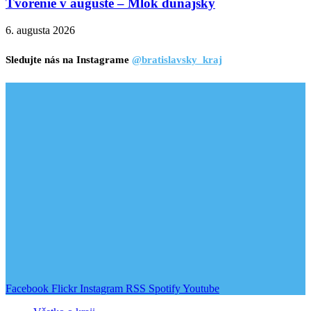
Tvorenie v auguste – Mlok dunajský
6. augusta 2026
Sledujte nás na Instagrame
@bratislavsky_kraj
Facebook
Flickr
Instagram
RSS
Spotify
Youtube