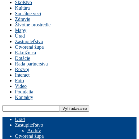
Školstvo
Kultúra
Sociálne veci
Zdravie
Životné prostredie
Mapy
Úrad
Zastupiteľstvo
Otvorená župa
E-knižnica
Dotácie
Rada partnerstva
Rozvoj
Interact
Foto
Video
Podujatia
Kontakty
Úrad
Zastupiteľstvo
Archív
Otvorená župa