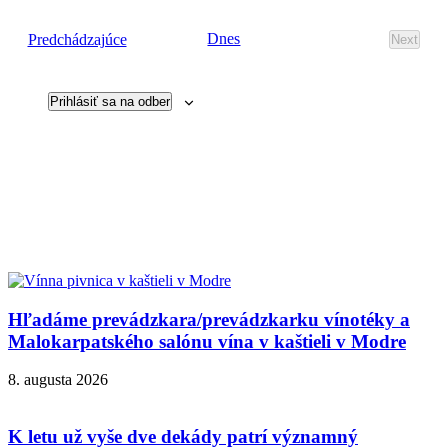
Udalosti
Dnes
Predchádzajúce
Next
Udalost
Prihlásiť sa na odber
Hľadáme prevádzkara/prevádzkarku vínotéky a
Malokarpatského salónu vína v kaštieli v Modre
8. augusta 2026
K letu už vyše dve dekády patrí významný