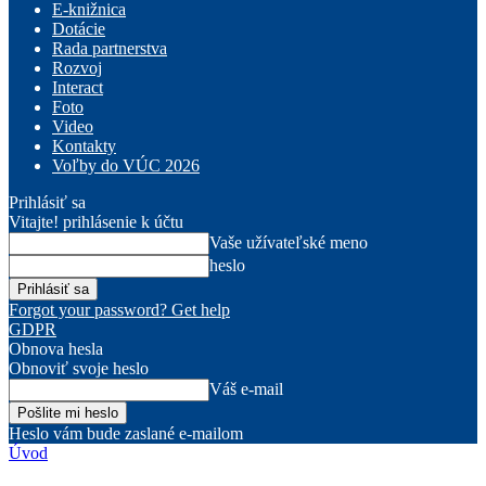
E-knižnica
Dotácie
Rada partnerstva
Rozvoj
Interact
Foto
Video
Kontakty
Voľby do VÚC 2026
Prihlásiť sa
Vitajte! prihlásenie k účtu
Vaše užívateľské meno
heslo
Forgot your password? Get help
GDPR
Obnova hesla
Obnoviť svoje heslo
Váš e-mail
Heslo vám bude zaslané e-mailom
Úvod