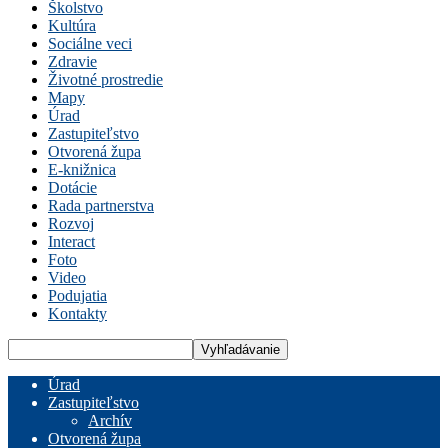
Školstvo
Kultúra
Sociálne veci
Zdravie
Životné prostredie
Mapy
Úrad
Zastupiteľstvo
Otvorená župa
E-knižnica
Dotácie
Rada partnerstva
Rozvoj
Interact
Foto
Video
Podujatia
Kontakty
Úrad
Zastupiteľstvo
Archív
Otvorená župa