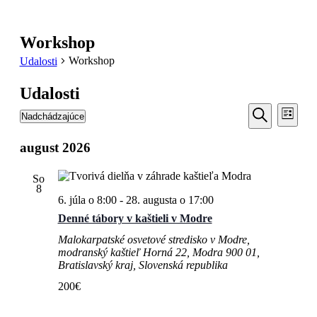
Workshop
Workshop
Udalosti
Udalosti
Udalosti
Udal
Nadchádzajúce
Zoznam
Navi
Search
Vyberte
Vyhľadať
Zobr
dátum.
august 2026
and
Views
So
Navigati
8
6. júla o 8:00
-
28. augusta o 17:00
Denné tábory v kaštieli v Modre
Malokarpatské osvetové stredisko v Modre,
modranský kaštieľ
Horná 22, Modra 900 01,
Bratislavský kraj, Slovenská republika
200€