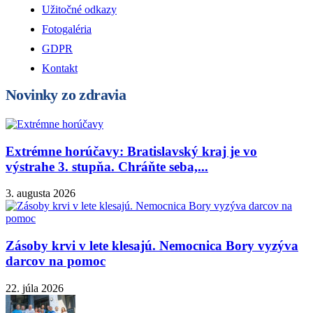
Užitočné odkazy
Fotogaléria
GDPR
Kontakt
Novinky zo zdravia
Extrémne horúčavy: Bratislavský kraj je vo
výstrahe 3. stupňa. Chráňte seba,...
3. augusta 2026
Zásoby krvi v lete klesajú. Nemocnica Bory vyzýva
darcov na pomoc
22. júla 2026