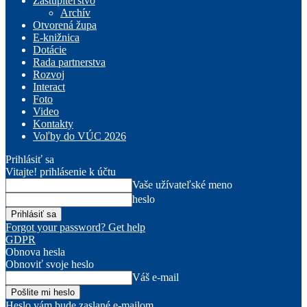
Zastupiteľstvo
Archív
Otvorená župa
E-knižnica
Dotácie
Rada partnerstva
Rozvoj
Interact
Foto
Video
Kontakty
Voľby do VÚC 2026
Prihlásiť sa
Vitajte! prihlásenie k účtu
Vaše užívateľské meno
heslo
Forgot your password? Get help
GDPR
Obnova hesla
Obnoviť svoje heslo
Váš e-mail
Heslo vám bude zaslané e-mailom