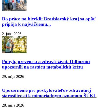
Do práce na bicykli: Bratislavský kraj sa opäť
pripája k najväčšiemu...
2. júna 2026
Pohyb, prevencia a zdravší život. Odborníci
upozornili na rastúcu metabolickú krízu
29. mája 2026
Upozornenie pre poskytovateľov zdravotnej
starostlivosti k mimoriadnym oznamom ŠÚKL
28. mája 2026