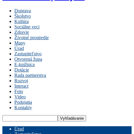
Doprava
Školstvo
Kultúra
Sociálne veci
Zdravie
Životné prostredie
Mapy
Úrad
Zastupiteľstvo
Otvorená župa
E-knižnica
Dotácie
Rada partnerstva
Rozvoj
Interact
Foto
Video
Podujatia
Kontakty
Úrad