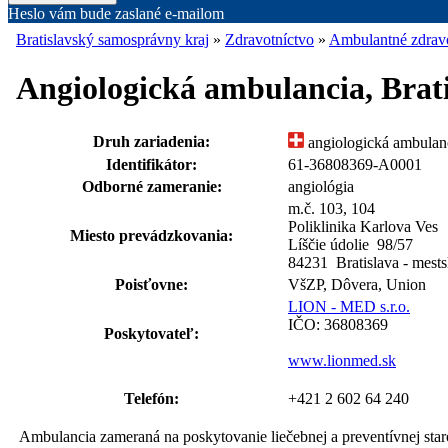
Heslo vám bude zaslané e-mailom