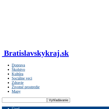
Bratislavskykraj.sk
Doprava
Školstvo
Kultúra
Sociálne veci
Zdravie
Životné prostredie
Mapy
Úrad