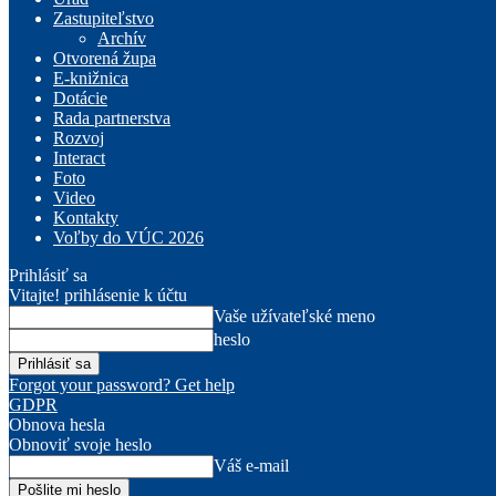
Zastupiteľstvo
Archív
Otvorená župa
E-knižnica
Dotácie
Rada partnerstva
Rozvoj
Interact
Foto
Video
Kontakty
Voľby do VÚC 2026
Prihlásiť sa
Vitajte! prihlásenie k účtu
Vaše užívateľské meno
heslo
Forgot your password? Get help
GDPR
Obnova hesla
Obnoviť svoje heslo
Váš e-mail