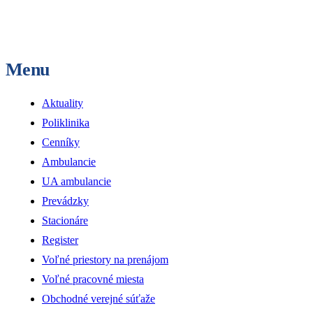
Menu
Aktuality
Poliklinika
Cenníky
Ambulancie
UA ambulancie
Prevádzky
Stacionáre
Register
Voľné priestory na prenájom
Voľné pracovné miesta
Obchodné verejné súťaže