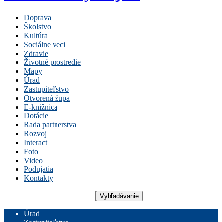
Doprava
Školstvo
Kultúra
Sociálne veci
Zdravie
Životné prostredie
Mapy
Úrad
Zastupiteľstvo
Otvorená župa
E-knižnica
Dotácie
Rada partnerstva
Rozvoj
Interact
Foto
Video
Podujatia
Kontakty
Úrad