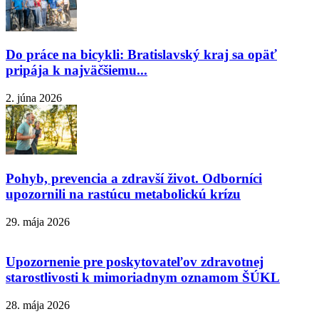
Do práce na bicykli: Bratislavský kraj sa opäť
pripája k najväčšiemu...
2. júna 2026
Pohyb, prevencia a zdravší život. Odborníci
upozornili na rastúcu metabolickú krízu
29. mája 2026
Upozornenie pre poskytovateľov zdravotnej
starostlivosti k mimoriadnym oznamom ŠÚKL
28. mája 2026