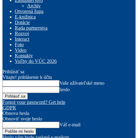
Zastupiteľstvo
Archív
Otvorená župa
E-knižnica
Dotácie
Rada partnerstva
Rozvoj
Interact
Foto
Video
Kontakty
Voľby do VÚC 2026
Prihlásiť sa
Vitajte! prihlásenie k účtu
Vaše užívateľské meno
heslo
Forgot your password? Get help
GDPR
Obnova hesla
Obnoviť svoje heslo
Váš e-mail
Heslo vám bude zaslané e-mailom