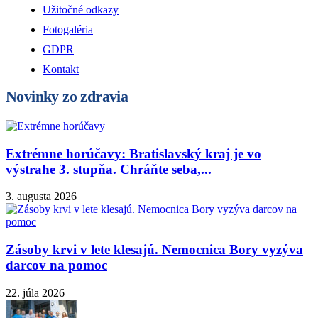
Užitočné odkazy
Fotogaléria
GDPR
Kontakt
Novinky zo zdravia
Extrémne horúčavy: Bratislavský kraj je vo
výstrahe 3. stupňa. Chráňte seba,...
3. augusta 2026
Zásoby krvi v lete klesajú. Nemocnica Bory vyzýva
darcov na pomoc
22. júla 2026