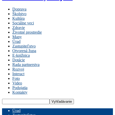
Doprava
Školstvo
Kultúra
Sociálne veci
Zdravie
Životné prostredie
Mapy
Úrad
Zastupiteľstvo
Otvorená župa
E-knižnica
Dotácie
Rada partnerstva
Rozvoj
Interact
Foto
Video
Podujatia
Kontakty
Úrad