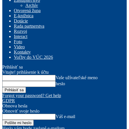
Zastupiteľstvo
Archív
Otvorená župa
E-knižnica
Dotácie
Rada partnerstva
Rozvoj
Interact
Foto
Video
Kontakty
Voľby do VÚC 2026
Prihlásiť sa
Vitajte! prihlásenie k účtu
Vaše užívateľské meno
heslo
Forgot your password? Get help
GDPR
Obnova hesla
Obnoviť svoje heslo
Váš e-mail
Heslo vám bude zaslané e-mailom