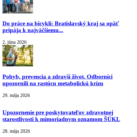
Do práce na bicykli: Bratislavský kraj sa opäť
pripája k najväčšiemu...
2. júna 2026
Pohyb, prevencia a zdravší život. Odborníci
upozornili na rastúcu metabolickú krízu
29. mája 2026
Upozornenie pre poskytovateľov zdravotnej
starostlivosti k mimoriadnym oznamom ŠÚKL
28. mája 2026