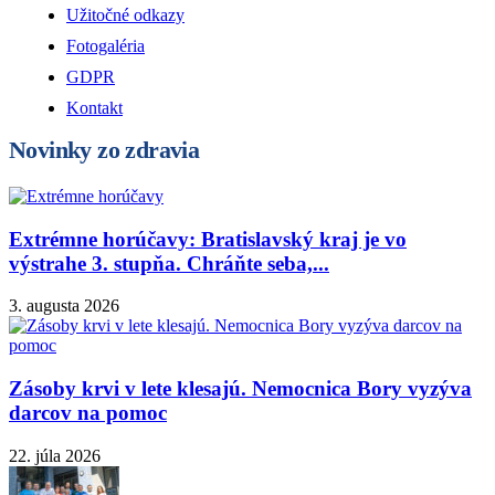
Užitočné odkazy
Fotogaléria
GDPR
Kontakt
Novinky zo zdravia
Extrémne horúčavy: Bratislavský kraj je vo
výstrahe 3. stupňa. Chráňte seba,...
3. augusta 2026
Zásoby krvi v lete klesajú. Nemocnica Bory vyzýva
darcov na pomoc
22. júla 2026