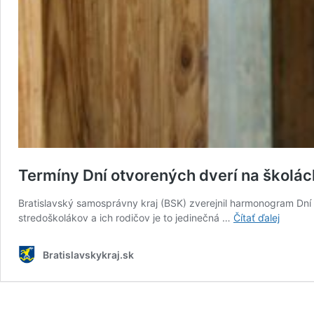
Termíny Dní otvorených dverí na školá
Bratislavský samosprávny kraj (BSK) zverejnil harmonogram Dní
Termín
stredoškolákov a ich rodičov je to jedinečná …
Čítať ďalej
Dní
otvore
Bratislavskykraj.sk
dverí
na
školách
v