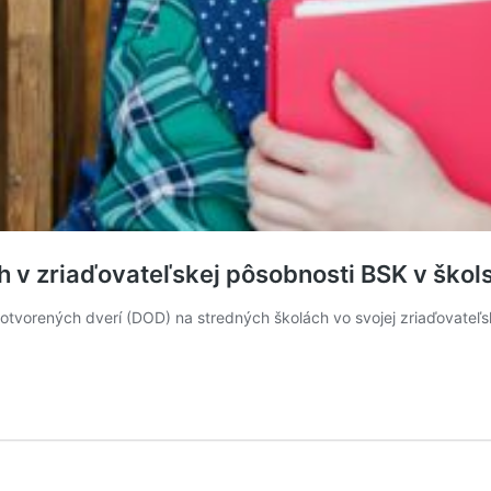
ch v zriaďovateľskej pôsobnosti BSK v šk
 otvorených dverí (DOD) na stredných školách vo svojej zriaďovateľ
y
ných