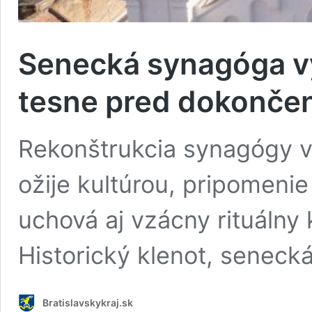
Senecká synagóga vy
tesne pred dokončení
Rekonštrukcia synagógy v 
ožije kultúrou, pripomeni
uchová aj vzácny rituálny
Historický klenot, senec
Bratislavskykraj.sk