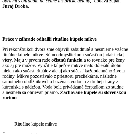
opravili s ohľadom na cenné historické detaily,
“ dodáva župan
Juraj Droba
.
Práce v záhrade odhalili rituálne kúpele mikve
Pri rekonštrukcii dvora sme objavili zabudnuté a nesmierne vzácne
rituálne kúpele mikve. Sú neodmysliteľnou súčasťou judaistickej
viery. Majú v prvom rade
očistnú funkciu
a to rovnako pre ženy
ako aj pre mužov. Využitie kúpeľov mikve malo dôležitú úlohu
nielen ako súčasť rituálov ale aj ako súčasť každodenného života
rodiny. Mikve pozostávalo z priestoru prezliekárne, následne
samotného obdĺžnikového bazéna s vodou a z druhej strany z
kúreniska s nádržou. Voda bola privádzaná čerpadlom zo studne
a nesmela sa ohrievať priamo.
Zachované kúpele sú slovenskou
raritou
.
Rituálne kúpele mikve