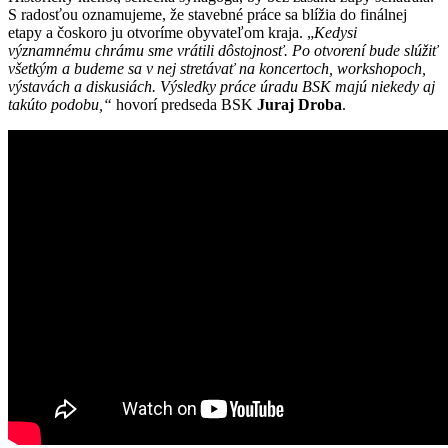
S radosťou oznamujeme, že stavebné práce sa blížia do finálnej
etapy a čoskoro ju otvoríme obyvateľom kraja. „
Kedysi
významnému chrámu sme vrátili dôstojnosť. Po otvorení bude slúžiť
všetkým a budeme sa v nej stretávať na koncertoch, workshopoch,
výstavách a diskusiách. Výsledky práce úradu BSK majú niekedy aj
takúto podobu,“
hovorí predseda BSK
Juraj
Droba
.