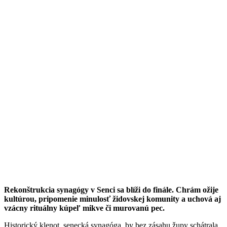
Rekonštrukcia synagógy v Senci sa blíži do finále. Chrám ožije
kultúrou, pripomenie minulosť židovskej komunity a uchová aj
vzácny rituálny kúpeľ mikve či murovanú pec.
Historický klenot, senecká synagóga, by bez zásahu župy schátrala.