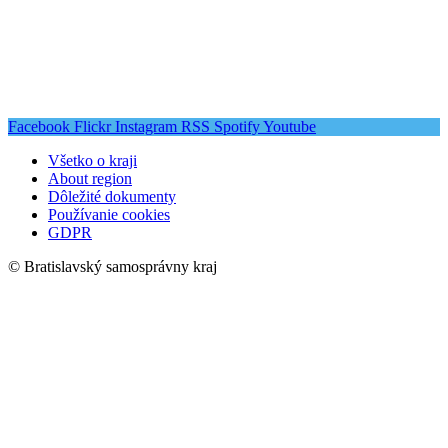
Facebook
Flickr
Instagram
RSS
Spotify
Youtube
Všetko o kraji
About region
Dôležité dokumenty
Používanie cookies
GDPR
© Bratislavský samosprávny kraj