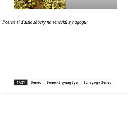
Pozrite si ďalšie zábery na seneckú synagógu:
TAGY
Senec
Senecká synagóga
Synagóga Senec
Facebook
X
Linkedin
Tumblr