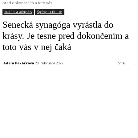
pred dokončením a toto vás...
Kultúra a voľný čas
Správy na titulke
Senecká synagóga vyrástla do
krásy. Je tesne pred dokončením a
toto vás v nej čaká
Adela Pekárková
20. februára 2022
5158
0
Facebook
X
Linkedin
Tumblr