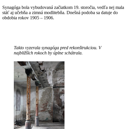
Synagóga bola vybudovaná začiatkom 19. storočia, vedľa nej mala
stáť aj učebňa a zimná modlitebňa. Dnešná podoba sa datuje do
obdobia rokov 1905 – 1906.
Takto vyzerala synagóga pred rekonštrukciou. V
najbližších rokoch by úplne schátrala.