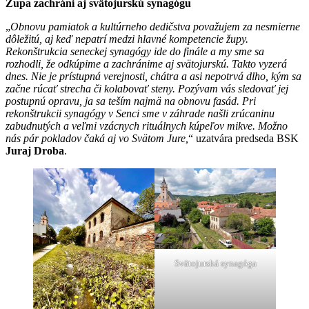
Župa zachráni aj svätojurskú synagógu
„
Obnovu pamiatok a kultúrneho dedičstva považujem za nesmierne
dôležitú, aj keď nepatrí medzi hlavné kompetencie župy.
Rekonštrukcia seneckej synagógy ide do finále a my sme sa
rozhodli, že odkúpime a zachránime aj svätojurskú. Takto vyzerá
dnes. Nie je prístupná verejnosti, chátra a asi nepotrvá dlho, kým sa
začne rúcať strecha či kolabovať steny. Pozývam vás sledovať jej
postupnú opravu, ja sa teším najmä na obnovu fasád. Pri
rekonštrukcii synagógy v Senci sme v záhrade našli zrúcaninu
zabudnutých a veľmi vzácnych rituálnych kúpeľov mikve. Možno
nás pár pokladov čaká aj vo Svätom Jure,
“ uzatvára predseda BSK
Juraj Droba
.
Svätojurská synagóga