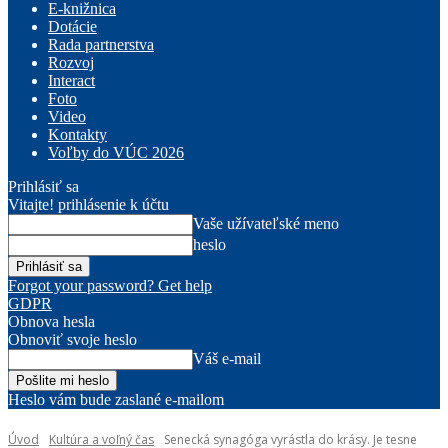
E-knižnica
Dotácie
Rada partnerstva
Rozvoj
Interact
Foto
Video
Kontakty
Voľby do VÚC 2026
Prihlásiť sa
Vitajte! prihlásenie k účtu
Vaše užívateľské meno
heslo
Forgot your password? Get help
GDPR
Obnova hesla
Obnoviť svoje heslo
Váš e-mail
Heslo vám bude zaslané e-mailom
Úvod
Kultúra a voľný čas
Senecká synagóga vyrástla do krásy. Je tesne