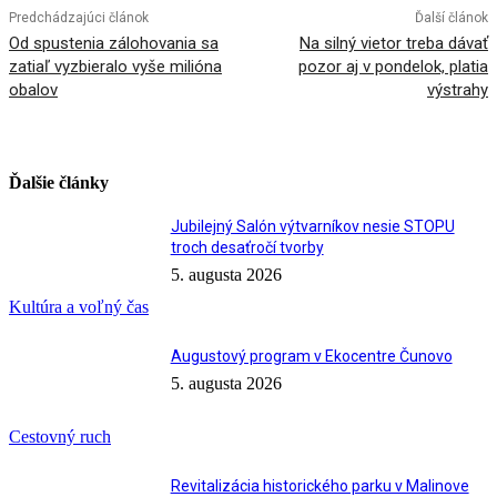
Predchádzajúci článok
Ďalší článok
Od spustenia zálohovania sa
Na silný vietor treba dávať
zatiaľ vyzbieralo vyše milióna
pozor aj v pondelok, platia
obalov
výstrahy
Ďalšie články
Jubilejný Salón výtvarníkov nesie STOPU
troch desaťročí tvorby
5. augusta 2026
Kultúra a voľný čas
Augustový program v Ekocentre Čunovo
5. augusta 2026
Cestovný ruch
Revitalizácia historického parku v Malinove