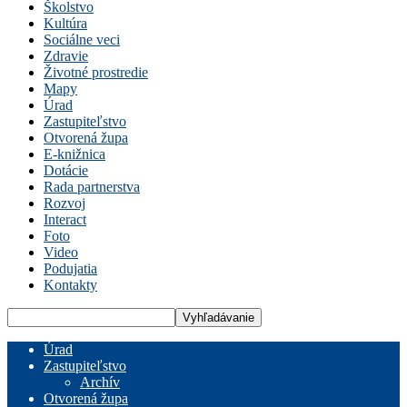
Školstvo
Kultúra
Sociálne veci
Zdravie
Životné prostredie
Mapy
Úrad
Zastupiteľstvo
Otvorená župa
E-knižnica
Dotácie
Rada partnerstva
Rozvoj
Interact
Foto
Video
Podujatia
Kontakty
Úrad
Zastupiteľstvo
Archív
Otvorená župa