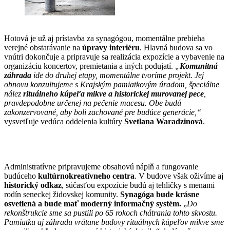
Hotová je už aj prístavba za synagógou, momentálne prebieha
verejné obstarávanie na
úpravy interiéru
. Hlavná budova sa vo
vnútri dokončuje a pripravuje sa realizácia expozície a vybavenie na
organizáciu koncertov, premietania a iných podujatí.
„
Komunitná
záhrada
ide do druhej etapy, momentálne tvoríme projekt. Jej
obnovu konzultujeme s Krajským pamiatkovým úradom, špeciálne
nález
rituálneho kúpeľa mikve a historickej murovanej pece
,
pravdepodobne určenej na pečenie macesu. Obe budú
zakonzervované, aby boli zachované pre budúce generácie,“
vysvetľuje vedúca oddelenia kultúry
Svetlana
Waradzinová
.
Administratívne pripravujeme obsahovú náplň a fungovanie
budúceho
kultúrnokreatívneho centra
. V budove však oživíme aj
historický odkaz
, súčasťou expozície budú aj tehličky s menami
rodín seneckej židovskej komunity.
Synagóga bude krásne
osvetlená a bude mať moderný informačný systém.
„
Do
rekonštrukcie sme sa pustili po 65 rokoch chátrania tohto skvostu.
Pamiatku aj záhradu vrátane budovy rituálnych kúpeľov mikve sme