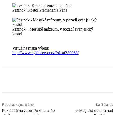
Pezinok, Kostol Premenenia Pána
Pezinok – Mestské múzeum, v pozadí evanjelický
kostol
Virtuálna mapa výletu:
http://www.cykloserver.cz/f/d1af280068/
Facebook
X
Linkedin
Tumblr
Predchádzajúci článok
Ďalší článok
Rok 2025 na župe. Pozrite si čo
✨ Magická obloha nad