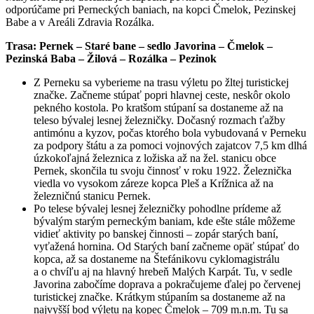
odporúčame pri Perneckých baniach, na kopci Čmelok, Pezinskej
Babe a v Areáli Zdravia Rozálka.
Trasa: Pernek – Staré bane – sedlo Javorina – Čmelok –
Pezinská Baba – Žilová – Rozálka – Pezinok
Z Perneku sa vyberieme na trasu výletu po žltej turistickej
značke. Začneme stúpať popri hlavnej ceste, neskôr okolo
pekného kostola. Po kratšom stúpaní sa dostaneme až na
teleso bývalej lesnej železničky. Dočasný rozmach ťažby
antimónu a kyzov, počas ktorého bola vybudovaná v Perneku
za podpory štátu a za pomoci vojnových zajatcov 7,5 km dlhá
úzkokoľajná železnica z ložiska až na žel. stanicu obce
Pernek, skončila tu svoju činnosť v roku 1922. Železnička
viedla vo vysokom záreze kopca Pleš a Krížnica až na
železničnú stanicu Pernek.
Po telese bývalej lesnej železničky pohodlne prídeme až
bývalým starým perneckým baniam, kde ešte stále môžeme
vidieť aktivity po banskej činnosti – zopár starých baní,
vyťažená hornina. Od Starých baní začneme opäť stúpať do
kopca, až sa dostaneme na Štefánikovu cyklomagistrálu
a o chvíľu aj na hlavný hrebeň Malých Karpát. Tu, v sedle
Javorina zabočíme doprava a pokračujeme ďalej po červenej
turistickej značke. Krátkym stúpaním sa dostaneme až na
najvyšší bod výletu na kopec Čmelok – 709 m.n.m. Tu sa