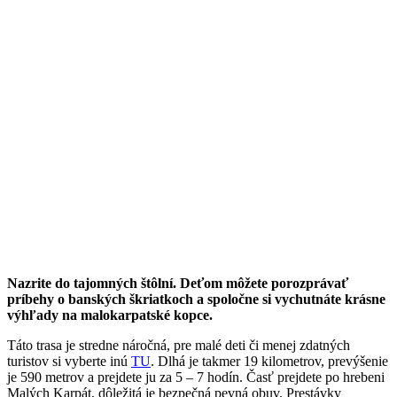
Nazrite do tajomných štôlní. Deťom môžete porozprávať
príbehy o banských škriatkoch a spoločne si vychutnáte krásne
výhľady na malokarpatské kopce.
Táto trasa je stredne náročná, pre malé deti či menej zdatných
turistov si vyberte inú
TU
. Dlhá je takmer 19 kilometrov, prevýšenie
je 590 metrov a prejdete ju za 5 – 7 hodín. Časť prejdete po hrebeni
Malých Karpát, dôležitá je bezpečná pevná obuv. Prestávky