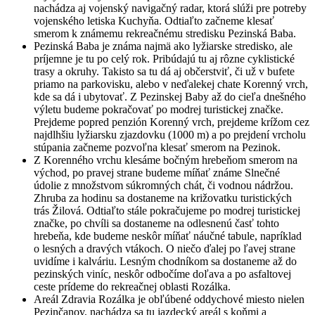
nachádza aj vojenský navigačný radar, ktorá slúži pre potreby
vojenského letiska Kuchyňa. Odtiaľto začneme klesať
smerom k známemu rekreačnému stredisku Pezinská Baba.
Pezinská Baba je známa najmä ako lyžiarske stredisko, ale
príjemne je tu po celý rok. Pribúdajú tu aj rôzne cyklistické
trasy a okruhy. Takisto sa tu dá aj občerstviť, či už v bufete
priamo na parkovisku, alebo v neďalekej chate Korenný vrch,
kde sa dá i ubytovať. Z Pezinskej Baby až do cieľa dnešného
výletu budeme pokračovať po modrej turistickej značke.
Prejdeme popred penzión Korenný vrch, prejdeme krížom cez
najdlhšiu lyžiarsku zjazdovku (1000 m) a po prejdení vrcholu
stúpania začneme pozvoľna klesať smerom na Pezinok.
Z Korenného vrchu klesáme bočným hrebeňom smerom na
východ, po pravej strane budeme míňať známe Slnečné
údolie z množstvom súkromných chát, či vodnou nádržou.
Zhruba za hodinu sa dostaneme na križovatku turistických
trás Žilová. Odtiaľto stále pokračujeme po modrej turistickej
značke, po chvíli sa dostaneme na odlesnenú časť tohto
hrebeňa, kde budeme neskôr míňať náučné tabule, napríklad
o lesných a dravých vtákoch. O niečo ďalej po ľavej strane
uvidíme i kalváriu. Lesným chodníkom sa dostaneme až do
pezinských viníc, neskôr odbočíme doľava a po asfaltovej
ceste prídeme do rekreačnej oblasti Rozálka.
Areál Zdravia Rozálka je obľúbené oddychové miesto nielen
Pezinčanov, nachádza sa tu jazdecký areál s koňmi a