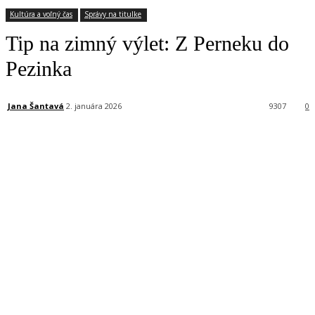
Kultúra a voľný čas
Správy na titulke
Tip na zimný výlet: Z Perneku do
Pezinka
Jana Šantavá
2. januára 2026
9307
0
Facebook
X
Linkedin
Tumblr