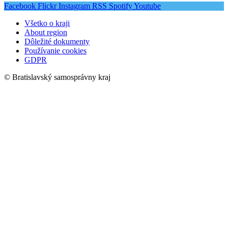
Facebook
Flickr
Instagram
RSS
Spotify
Youtube
Všetko o kraji
About region
Dôležité dokumenty
Používanie cookies
GDPR
© Bratislavský samosprávny kraj