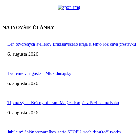
NAJNOVŠIE ČLÁNKY
Deň otvorených ateliérov Bratislavského kraja si tento rok dáva prestávku
6. augusta 2026
Tvorenie v auguste – Mlok dunajský
6. augusta 2026
Tip na výlet: Krásnymi lesmi Malých Karpát z Pezinka na Babu
6. augusta 2026
Jubilejný Salón výtvarníkov nesie STOPU troch desaťročí tvorby