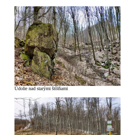
Údolie nad starými štôlňami