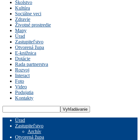
Školstvo
Kultúra
Sociálne veci
Zdravie
Životné prostredie
Mapy
Úrad
Zastupiteľstvo
Otvorená župa
E-knižnica
Dotácie
Rada partnerstva
Rozvoj
Interact
Foto
Video
Podujatia
Kontakty
Úrad
Zastupiteľstvo
Archív
Otvorená župa