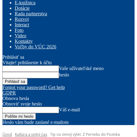
E-knižnica
Dotácie
Rada partnerstva
Rozvoj
Interact
Foto
Video
Kontakty
Voľby do VÚC 2026
Prihlásiť sa
Vitajte! prihlásenie k účtu
Vaše užívateľské meno
heslo
Forgot your password? Get help
GDPR
Obnova hesla
Obnoviť svoje heslo
Váš e-mail
Heslo vám bude zaslané e-mailom
Úvod
Kultúra a voľný čas
Tip na zimný výlet: Z Perneku do Pezinka