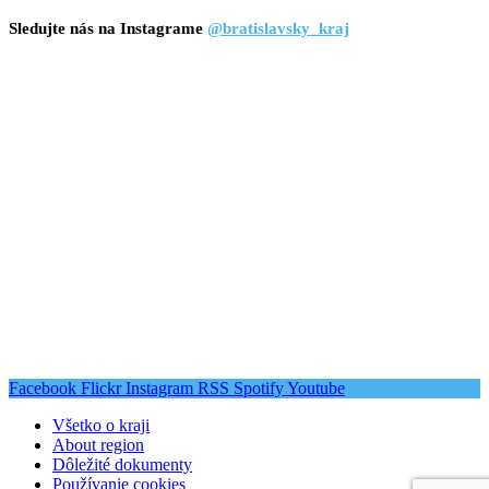
Sledujte nás na Instagrame
@bratislavsky_kraj
Facebook
Flickr
Instagram
RSS
Spotify
Youtube
Všetko o kraji
About region
Dôležité dokumenty
Používanie cookies