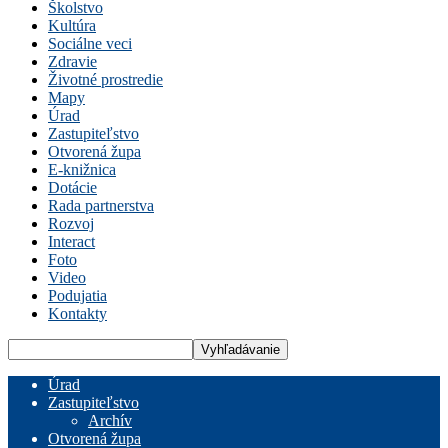
Školstvo
Kultúra
Sociálne veci
Zdravie
Životné prostredie
Mapy
Úrad
Zastupiteľstvo
Otvorená župa
E-knižnica
Dotácie
Rada partnerstva
Rozvoj
Interact
Foto
Video
Podujatia
Kontakty
Úrad
Zastupiteľstvo
Archív
Otvorená župa