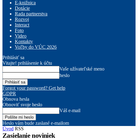
E-knižnica
Dotácie
Rada partnerstva
Rozvoj
Interact
Foto
Video
Kontakty
Voľby do VÚC 2026
Prihlásiť sa
Vitajte! prihlásenie k účtu
Vaše užívateľské meno
heslo
Forgot your password? Get help
GDPR
Obnova hesla
Obnoviť svoje heslo
Váš e-mail
Heslo vám bude zaslané e-mailom
Úvod
RSS
Zasielanie noviniek