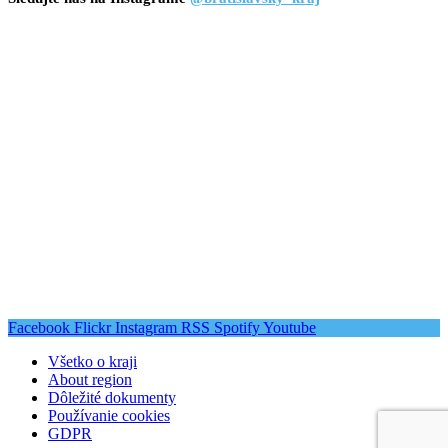
Facebook
Flickr
Instagram
RSS
Spotify
Youtube
Všetko o kraji
About region
Dôležité dokumenty
Používanie cookies
GDPR