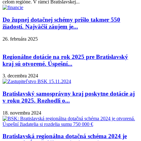
celom regióne. V rámci Bratislavskej...
Do župnej dotačnej schémy prišlo takmer 550
žiadostí. Najväčší záujem je...
26. februára 2025
Regionálne dotácie na rok 2025 pre Bratislavský
kraj sú otvorené. Úspešní...
3. decembra 2024
Bratislavský samosprávny kraj poskytne dotácie aj
v roku 2025. Rozhodli o...
18. novembra 2024
Bratislavská regionálna dotačná schéma 2024 je