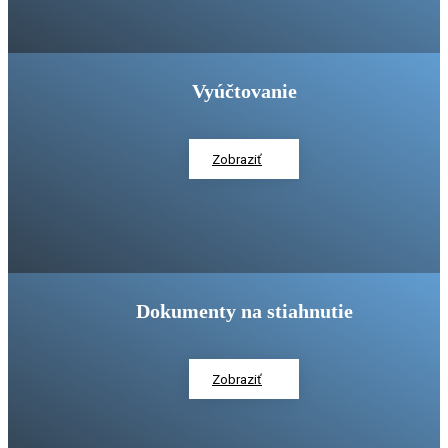
Vyúčtovanie
Zobraziť
Dokumenty na stiahnutie
Zobraziť