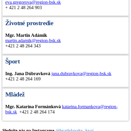
eva.gregorova@region-bsk.sk
+ 421 2 48 264 903
Životné prostredie
Mgr. Martin Adámik
martin.adamik@region-bsk.sk
+421 2 48 264 343
Šport
Ing. Jana Dúbravková
jana.dubravkova@region-bsk.sk
+421 2 48 264 169
Mládež
Mgr. Katarína Formánková
katarina.formankova@region-
bsk.sk
+421 2 48 264 174
Sledujte nás na Instagrame
@bratislavsky_kraj