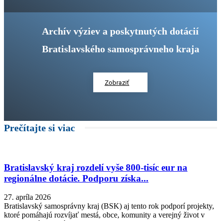
Archív výziev a poskytnutých dotácií
Bratislavského samosprávneho kraja
Zobraziť
Prečítajte si viac
Bratislavský kraj rozdelí vyše 800-tisíc eur na
regionálne dotácie. Podporu získa...
27. apríla 2026
Bratislavský samosprávny kraj (BSK) aj tento rok podporí projekty,
ktoré pomáhajú rozvíjať mestá, obce, komunity a verejný život v