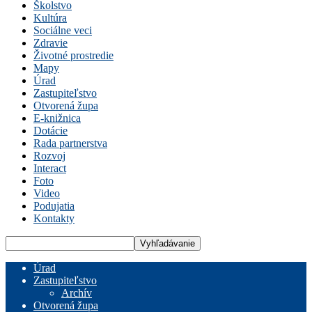
Školstvo
Kultúra
Sociálne veci
Zdravie
Životné prostredie
Mapy
Úrad
Zastupiteľstvo
Otvorená župa
E-knižnica
Dotácie
Rada partnerstva
Rozvoj
Interact
Foto
Video
Podujatia
Kontakty
Úrad
Zastupiteľstvo
Archív
Otvorená župa