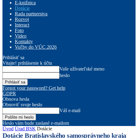
E-knižnica
Dotácie
Rada partnerstva
Rozvoj
Interact
Foto
Video
Kontakty
Voľby do VÚC 2026
Prihlásiť sa
Vitajte! prihlásenie k účtu
Vaše užívateľské meno
heslo
Forgot your password? Get help
GDPR
Obnova hesla
Obnoviť svoje heslo
Váš e-mail
Heslo vám bude zaslané e-mailom
Úvod
Úrad BSK
Dotácie
Dotácie Bratislavského samosprávneho kraja