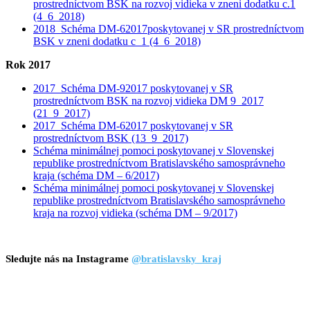
prostredníctvom BSK na rozvoj vidieka v zneni dodatku c.1
(4_6_2018)
2018_Schéma DM-62017poskytovanej v SR prostredníctvom
BSK v zneni dodatku c_1 (4_6_2018)
Rok 2017
2017_Schéma DM-92017 poskytovanej v SR
prostredníctvom BSK na rozvoj vidieka DM 9_2017
(21_9_2017)
2017_Schéma DM-62017 poskytovanej v SR
prostredníctvom BSK (13_9_2017)
Schéma minimálnej pomoci poskytovanej v Slovenskej
republike prostredníctvom Bratislavského samosprávneho
kraja (schéma DM – 6/2017)
Schéma minimálnej pomoci poskytovanej v Slovenskej
republike prostredníctvom Bratislavského samosprávneho
kraja na rozvoj vidieka (schéma DM – 9/2017)
Sledujte nás na Instagrame
@bratislavsky_kraj