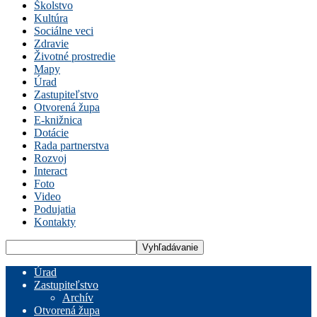
Školstvo
Kultúra
Sociálne veci
Zdravie
Životné prostredie
Mapy
Úrad
Zastupiteľstvo
Otvorená župa
E-knižnica
Dotácie
Rada partnerstva
Rozvoj
Interact
Foto
Video
Podujatia
Kontakty
Úrad
Zastupiteľstvo
Archív
Otvorená župa