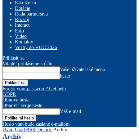
E-knižnica
Dotácie
Rada partnerstva
Rozvoj
Interact
Foto
Video
Kontakty
Voľby do VÚC 2026
Prihlásiť sa
Vitajte! prihlásenie k účtu
Vaše užívateľské meno
heslo
Forgot your password? Get help
GDPR
Obnova hesla
Obnoviť svoje heslo
Váš e-mail
Heslo vám bude zaslané e-mailom
Úvod
Úrad BSK
Dotácie
Archív
Archív