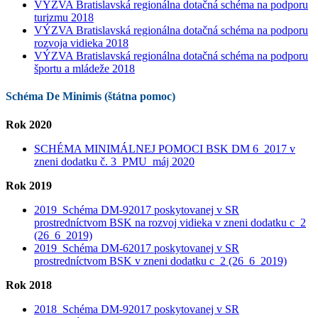
VÝZVA Bratislavská regionálna dotačná schéma na podporu
turizmu 2018
VÝZVA Bratislavská regionálna dotačná schéma na podporu
rozvoja vidieka 2018
VÝZVA Bratislavská regionálna dotačná schéma na podporu
športu a mládeže 2018
Schéma De Minimis (štátna pomoc)
Rok 2020
SCHÉMA MINIMÁLNEJ POMOCI BSK DM 6_2017 v
zneni dodatku č. 3_PMU_máj 2020
Rok 2019
2019_Schéma DM-92017 poskytovanej v SR
prostredníctvom BSK na rozvoj vidieka v zneni dodatku c_2
(26_6_2019)
2019_Schéma DM-62017 poskytovanej v SR
prostredníctvom BSK v zneni dodatku c_2 (26_6_2019)
Rok 2018
2018_Schéma DM-92017 poskytovanej v SR