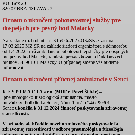
P.O. Box 20
820 07 BRATISLAVA 27
Oznam o ukončení pohotovostnej služby pre
dospelých pre pevný bod Malacky
Na základe rozhodnutia č. S15926-2025-OSaSK-3 zo dňa
17.03.2025 MZ SR na základe žiadosti organizátora s účinnosťou
od 1.4.20225 ruší ambulanciu pohotovostnej služby pre dospelých
pre pevný bod Malacky v mieste prevádzkovania Duklianskych
hrdinov 34, 901 01 Malacky. O prípadnej zmene vás budeme
informovať.
Oznam o ukončení pľúcnej ambulancie v Senci
R E S P I R A C I A s.r.o. (MUDr. Pavel Šilhár
) –
pneumologicko-ftizeologická ambulancia,
miesto
prevádzky:
Poliklinika Senec, Nám. 1. mája 54/6, 90301
Senec
ukončila k 31.12.2024 činnosť poskytovania zdravotnej
starostlivosti.
V prípade, ak hľadáte nového zmluvného poskytovateľa
zdravotnej starostlivosti v odbore pneumológia a ftizeológia
odporúčame Vám obrátiť sa na vašu zdravotnú poisťovňu,