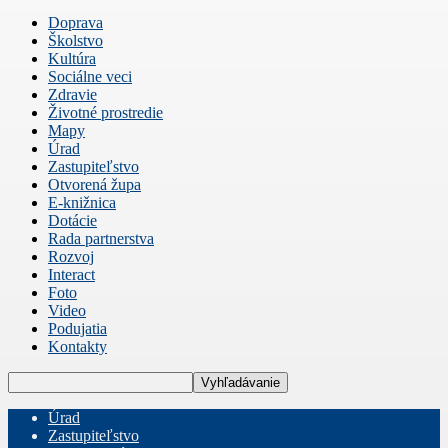
Doprava
Školstvo
Kultúra
Sociálne veci
Zdravie
Životné prostredie
Mapy
Úrad
Zastupiteľstvo
Otvorená župa
E-knižnica
Dotácie
Rada partnerstva
Rozvoj
Interact
Foto
Video
Podujatia
Kontakty
Úrad
Zastupiteľstvo