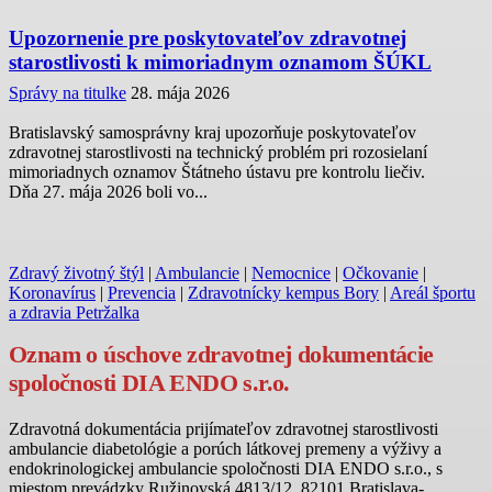
Upozornenie pre poskytovateľov zdravotnej
starostlivosti k mimoriadnym oznamom ŠÚKL
Správy na titulke
28. mája 2026
Bratislavský samosprávny kraj upozorňuje poskytovateľov
zdravotnej starostlivosti na technický problém pri rozosielaní
mimoriadnych oznamov Štátneho ústavu pre kontrolu liečiv.
Dňa 27. mája 2026 boli vo...
Zdravý životný štýl
|
Ambulancie
|
Nemocnice
|
Očkovanie
|
Koronavírus
|
Prevencia
|
Zdravotnícky kempus Bory
|
Areál športu
a zdravia Petržalka
Oznam o úschove zdravotnej dokumentácie
spoločnosti DIA ENDO s.r.o.
Zdravotná dokumentácia prijímateľov zdravotnej starostlivosti
ambulancie diabetológie a porúch látkovej premeny a výživy a
endokrinologickej ambulancie spoločnosti DIA ENDO s.r.o., s
miestom prevádzky Ružinovská 4813/12, 82101 Bratislava-