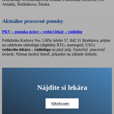
Armády, Štefánikova, Šúrska.
Aktuálne pracovné ponuky
PKV – ponuka práce – vedúci lekár – rádiológ
Poliklinika Karlova Ves, Líščie údolie 57, 842 31 Bratislava, prijme
na oddelenie rádiológie (digitálny RTG, mamograf, USG)
vedúceho lekára – rádiológa
na plný príp. čiastočný pracovný
úväzok. Nástup možný ihneď, prípadne na základe dohody.
Nájdite si lekára
Kliknite sem