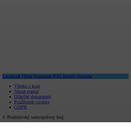
Facebook
Flickr
Instagram
RSS
Spotify
Youtube
Všetko o kraji
About region
Dôležité dokumenty
Používanie cookies
GDPR
© Bratislavský samosprávny kraj