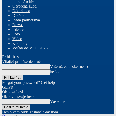
Archív
Otvorená župa
E-knižnica
Dotácie
Rada partnerstva
Rozvoj
Interact
Foto
Video
Kontakty
Voľby do VÚC 2026
Prihlásiť sa
Vitajte! prihlásenie k účtu
Vaše užívateľské meno
heslo
Forgot your password? Get help
GDPR
Obnova hesla
Obnoviť svoje heslo
Váš e-mail
Heslo vám bude zaslané e-mailom