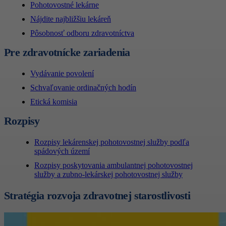
Pohotovostné lekárne
Nájdite najbližšiu lekáreň
Pôsobnosť odboru zdravotníctva
Pre zdravotnícke zariadenia
Vydávanie povolení
Schvaľovanie ordinačných hodín
Etická komisia
Rozpisy
Rozpisy lekárenskej pohotovostnej služby podľa
spádových území
Rozpisy poskytovania ambulantnej pohotovostnej
služby a zubno-lekárskej pohotovostnej služby
Stratégia rozvoja zdravotnej starostlivosti