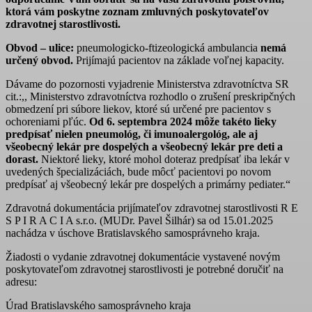
ktorá vám poskytne zoznam zmluvných poskytovateľov
zdravotnej starostlivosti.
Obvod – ulice:
pneumologicko-ftizeologická ambulancia
nemá
určený obvod.
Prijímajú pacientov na základe voľnej kapacity.
Dávame do pozornosti vyjadrenie Ministerstva zdravotníctva SR
cit.:,,
Ministerstvo zdravotníctva rozhodlo o zrušení preskripčných
obmedzení pri súbore liekov, ktoré sú určené pre pacientov s
ochoreniami pľúc.
Od 6. septembra 2024 môže takéto lieky
predpísať nielen pneumológ, či imunoalergológ, ale aj
všeobecný lekár pre dospelých a všeobecný lekár pre deti a
dorast.
Niektoré lieky, ktoré mohol doteraz predpísať iba lekár v
uvedených špecializáciách, bude môcť pacientovi po novom
predpísať aj všeobecný lekár pre dospelých a primárny pediater.“
Zdravotná dokumentácia prijímateľov zdravotnej starostlivosti R E
S P I R A C I A s.r.o. (MUDr. Pavel Šilhár) sa od 15.01.2025
nachádza v úschove Bratislavského samosprávneho kraja.
Žiadosti o vydanie zdravotnej dokumentácie vystavené novým
poskytovateľom zdravotnej starostlivosti je potrebné doručiť na
adresu:
Úrad Bratislavského samosprávneho kraja