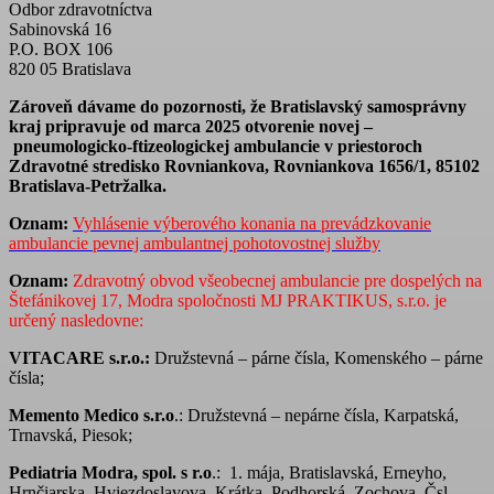
Odbor zdravotníctva
Sabinovská 16
P.O. BOX 106
820 05 Bratislava
Zároveň dávame do pozornosti, že Bratislavský samosprávny
kraj pripravuje od marca 2025 otvorenie novej –
pneumologicko-ftizeologickej ambulancie v priestoroch
Zdravotné stredisko Rovniankova, Rovniankova 1656/1, 85102
Bratislava-Petržalka.
Oznam:
Vyhlásenie výberového konania na prevádzkovanie
ambulancie pevnej ambulantnej pohotovostnej služby
Oznam:
Zdravotný obvod všeobecnej ambulancie pre dospelých na
Štefánikovej 17, Modra spoločnosti MJ PRAKTIKUS, s.r.o. je
určený nasledovne:
VITACARE s.r.o.:
Družstevná – párne čísla, Komenského – párne
čísla;
Memento Medico s.r.o
.: Družstevná – nepárne čísla, Karpatská,
Trnavská, Piesok;
Pediatria Modra, spol. s r.o
.: 1. mája, Bratislavská, Erneyho,
Hrnčiarska, Hviezdoslavova, Krátka, Podhorská, Zochova, Čsl.