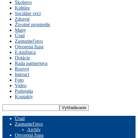
Školstvo
Kultúra
Sociálne veci
Zdravie
Životné prostredie
Mapy
Úrad
Zastupiteľstvo
Otvorená župa
E-knižnica
Dotácie
Rada partnerstva
Rozvoj
Interact
Foto
Video
Podujatia
Kontakty
Úrad
Zastupiteľstvo
Archív
Otvorená župa