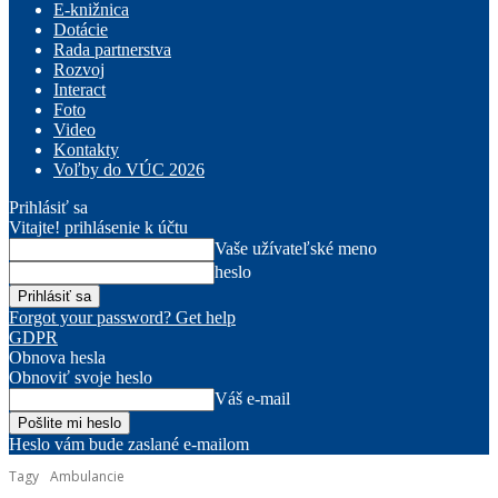
E-knižnica
Dotácie
Rada partnerstva
Rozvoj
Interact
Foto
Video
Kontakty
Voľby do VÚC 2026
Prihlásiť sa
Vitajte! prihlásenie k účtu
Vaše užívateľské meno
heslo
Forgot your password? Get help
GDPR
Obnova hesla
Obnoviť svoje heslo
Váš e-mail
Heslo vám bude zaslané e-mailom
Tagy
Ambulancie