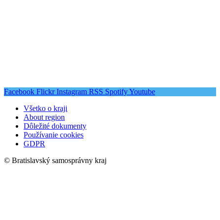
Facebook
Flickr
Instagram
RSS
Spotify
Youtube
Všetko o kraji
About region
Dôležité dokumenty
Používanie cookies
GDPR
© Bratislavský samosprávny kraj