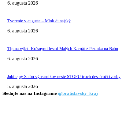
6. augusta 2026
Tvorenie v auguste – Mlok dunajský
6. augusta 2026
Tip na výlet: Krásnymi lesmi Malých Karpát z Pezinka na Babu
6. augusta 2026
Jubilejný Salón výtvarníkov nesie STOPU troch desaťročí tvorby
5. augusta 2026
Sledujte nás na Instagrame
@bratislavsky_kraj