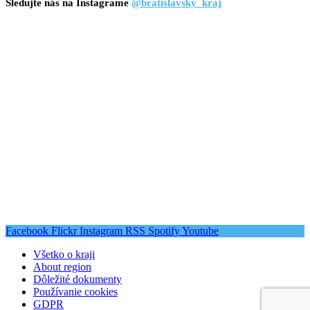
Sledujte nás na Instagrame
@bratislavsky_kraj
Facebook
Flickr
Instagram
RSS
Spotify
Youtube
Všetko o kraji
About region
Dôležité dokumenty
Používanie cookies
GDPR