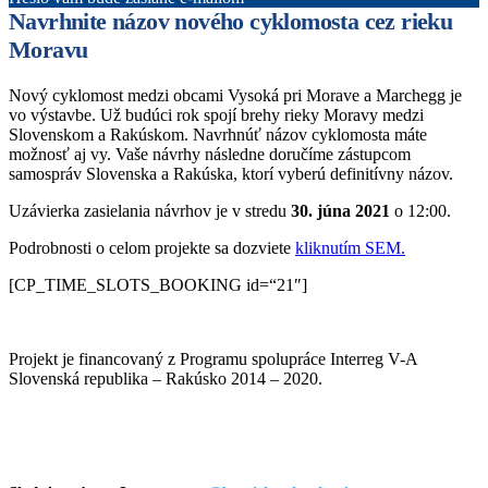
Navrhnite názov nového cyklomosta cez rieku
Moravu
Nový cyklomost medzi obcami Vysoká pri Morave a Marchegg je
vo výstavbe. Už budúci rok spojí brehy rieky Moravy medzi
Slovenskom a Rakúskom. Navrhnúť názov cyklomosta máte
možnosť aj vy. Vaše návrhy následne doručíme zástupcom
samospráv Slovenska a Rakúska, ktorí vyberú definitívny názov.
Uzávierka zasielania návrhov je v stredu
30. júna 2021
o 12:00.
Podrobnosti o celom projekte sa dozviete
kliknutím SEM.
[CP_TIME_SLOTS_BOOKING id=“21″]
Projekt je financovaný z Programu spolupráce Interreg V-A
Slovenská republika – Rakúsko 2014 – 2020.