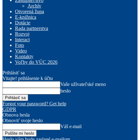
Zastupiteľstvo
Archív
Otvorená župa
E-knižnica
Dotácie
Rada partnerstva
Rozvoj
Interact
Foto
Video
Kontakty
Voľby do VÚC 2026
Prihlásiť sa
Vitajte! prihlásenie k účtu
Vaše užívateľské meno
heslo
Forgot your password? Get help
GDPR
Obnova hesla
Obnoviť svoje heslo
Váš e-mail
Heslo vám bude zaslané e-mailom