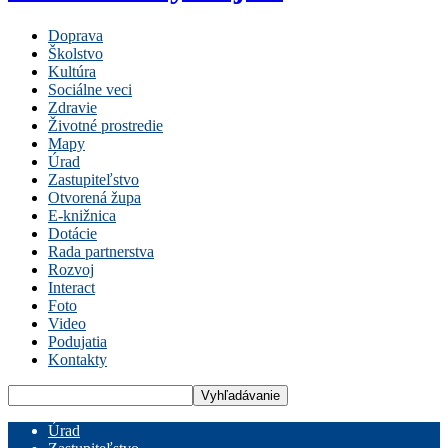
Doprava
Školstvo
Kultúra
Sociálne veci
Zdravie
Životné prostredie
Mapy
Úrad
Zastupiteľstvo
Otvorená župa
E-knižnica
Dotácie
Rada partnerstva
Rozvoj
Interact
Foto
Video
Podujatia
Kontakty
Úrad