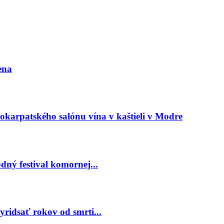
ena
arpatského salónu vína v kaštieli v Modre
ný festival komornej...
ridsať rokov od smrti...