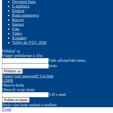
Otvorená župa
E-knižnica
Dotácie
Rada partnerstva
Rozvoj
Interact
Foto
Video
Kontakty
Voľby do VÚC 2026
Prihlásiť sa
Vitajte! prihlásenie k účtu
Vaše užívateľské meno
heslo
Forgot your password? Get help
GDPR
Obnova hesla
Obnoviť svoje heslo
Váš e-mail
Heslo vám bude zaslané e-mailom
Úvod