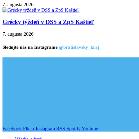
7. augusta 2026
Grécky týždeň v DSS a ZpS Kaštieľ
7. augusta 2026
Sledujte nás na Instagrame
@bratislavsky_kraj
Facebook
Flickr
Instagram
RSS
Spotify
Youtube