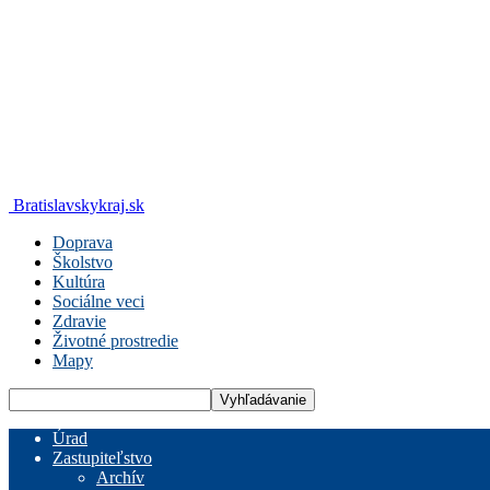
Bratislavskykraj.sk
Doprava
Školstvo
Kultúra
Sociálne veci
Zdravie
Životné prostredie
Mapy
Úrad
Zastupiteľstvo
Archív