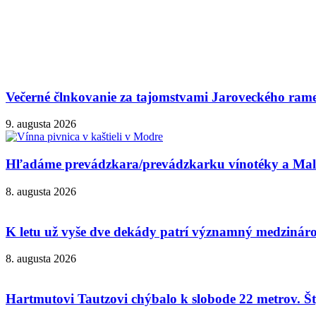
Večerné člnkovanie za tajomstvami Jaroveckého ram
9. augusta 2026
Hľadáme prevádzkara/prevádzkarku vínotéky a Malok
8. augusta 2026
K letu už vyše dve dekády patrí významný medzinárod
8. augusta 2026
Hartmutovi Tautzovi chýbalo k slobode 22 metrov. Šty