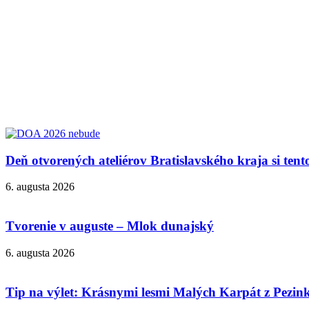
Deň otvorených ateliérov Bratislavského kraja si ten
6. augusta 2026
Tvorenie v auguste – Mlok dunajský
6. augusta 2026
Tip na výlet: Krásnymi lesmi Malých Karpát z Pezi