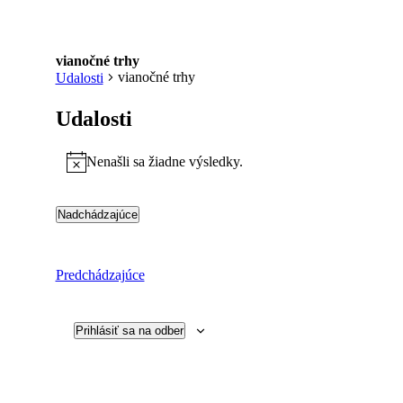
vianočné trhy
vianočné trhy
Udalosti
Udalosti
Nenašli sa žiadne výsledky.
Notice
Nadchádzajúce
Vyberte
dátum.
Udalosti
Predchádzajúce
Prihlásiť sa na odber