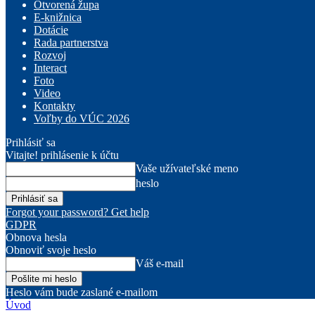
Otvorená župa
E-knižnica
Dotácie
Rada partnerstva
Rozvoj
Interact
Foto
Video
Kontakty
Voľby do VÚC 2026
Prihlásiť sa
Vitajte! prihlásenie k účtu
Vaše užívateľské meno
heslo
Forgot your password? Get help
GDPR
Obnova hesla
Obnoviť svoje heslo
Váš e-mail
Heslo vám bude zaslané e-mailom
Úvod