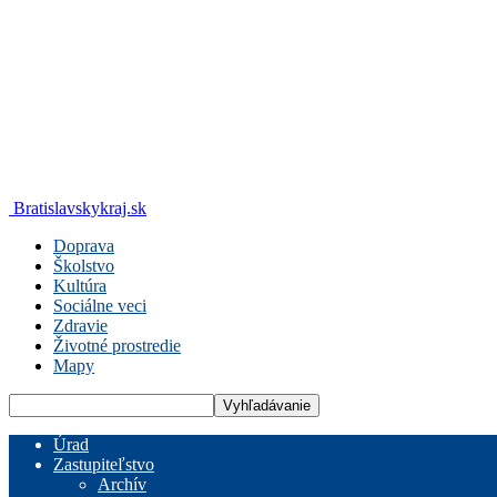
Bratislavskykraj.sk
Doprava
Školstvo
Kultúra
Sociálne veci
Zdravie
Životné prostredie
Mapy
Úrad
Zastupiteľstvo
Archív