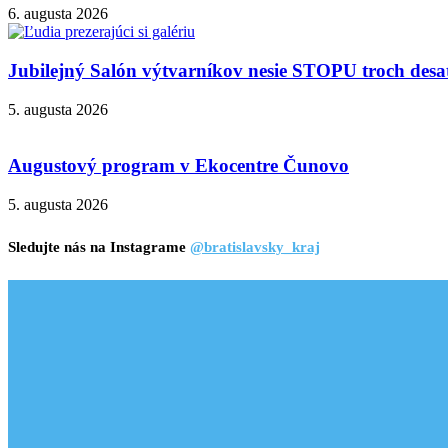
6. augusta 2026
Jubilejný Salón výtvarníkov nesie STOPU troch desa
5. augusta 2026
Augustový program v Ekocentre Čunovo
5. augusta 2026
Sledujte nás na Instagrame
@bratislavsky_kraj