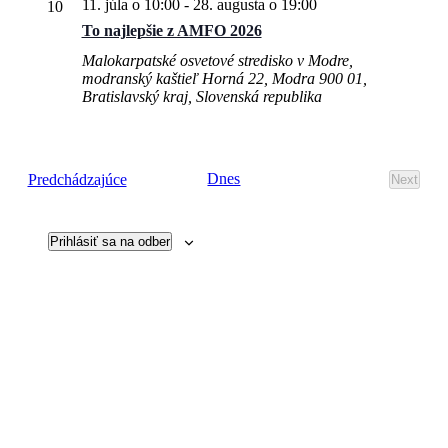
11. júla o 10:00
-
28. augusta o 19:00
10
To najlepšie z AMFO 2026
Malokarpatské osvetové stredisko v Modre,
modranský kaštieľ
Horná 22, Modra 900 01,
Bratislavský kraj, Slovenská republika
Udalosti
Dnes
Predchádzajúce
Next
Udalost
Prihlásiť sa na odber