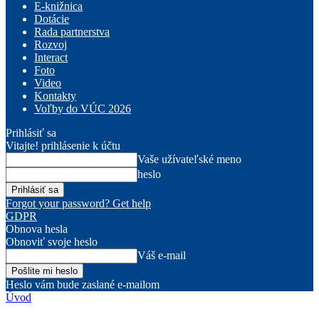
E-knižnica
Dotácie
Rada partnerstva
Rozvoj
Interact
Foto
Video
Kontakty
Voľby do VÚC 2026
Prihlásiť sa
Vitajte! prihlásenie k účtu
Vaše užívateľské meno
heslo
Forgot your password? Get help
GDPR
Obnova hesla
Obnoviť svoje heslo
Váš e-mail
Heslo vám bude zaslané e-mailom
Úvod