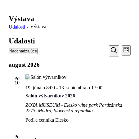
Výstava
Výstava
Udalosti
Udalosti
Udalosti
Udal
Nadchádzajúce
Zoznam
Navi
Search
Vyberte
Vyhľadať
Zobr
dátum.
august 2026
and
Views
Po
Navigati
10
19. júna o 8:00
-
13. septembra o 17:00
Salón výtvarníkov 2026
ZOYA MUSEUM - Elesko wine park
Partizánska
2275, Modra, Slovenská republika
Podľa cenníka Elesko
Po