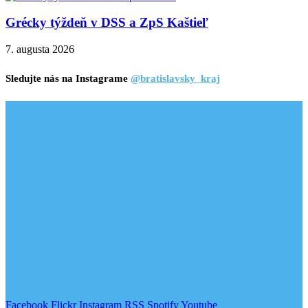
Grécky týždeň v DSS a ZpS Kaštieľ
7. augusta 2026
Sledujte nás na Instagrame
@bratislavsky_kraj
Facebook
Flickr
Instagram
RSS
Spotify
Youtube