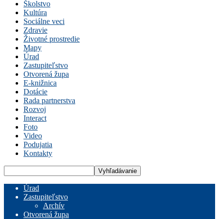
Školstvo
Kultúra
Sociálne veci
Zdravie
Životné prostredie
Mapy
Úrad
Zastupiteľstvo
Otvorená župa
E-knižnica
Dotácie
Rada partnerstva
Rozvoj
Interact
Foto
Video
Podujatia
Kontakty
Úrad
Zastupiteľstvo
Archív
Otvorená župa