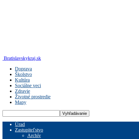
Bratislavskykraj.sk
Doprava
Školstvo
Kultúra
Sociálne veci
Zdravie
Životné prostredie
Mapy
Úrad
Zastupiteľstvo
Archív