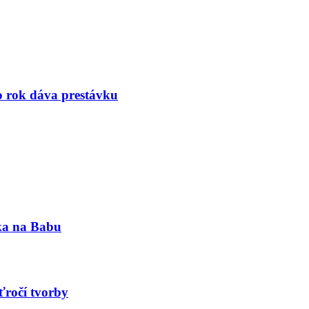
to rok dáva prestávku
nka na Babu
ťročí tvorby