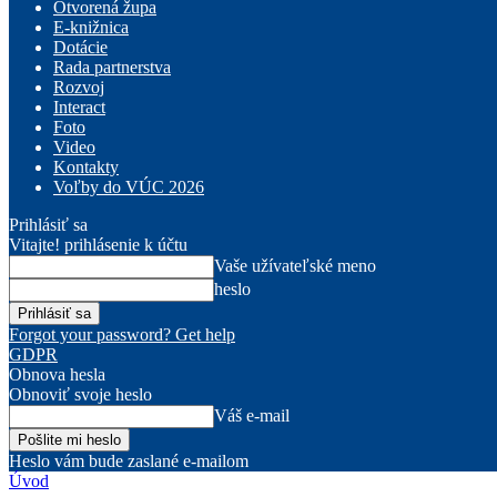
Otvorená župa
E-knižnica
Dotácie
Rada partnerstva
Rozvoj
Interact
Foto
Video
Kontakty
Voľby do VÚC 2026
Prihlásiť sa
Vitajte! prihlásenie k účtu
Vaše užívateľské meno
heslo
Forgot your password? Get help
GDPR
Obnova hesla
Obnoviť svoje heslo
Váš e-mail
Heslo vám bude zaslané e-mailom
Úvod