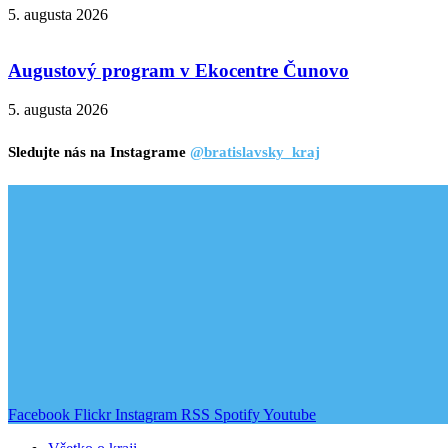
5. augusta 2026
Augustový program v Ekocentre Čunovo
5. augusta 2026
Sledujte nás na Instagrame
@bratislavsky_kraj
Facebook
Flickr
Instagram
RSS
Spotify
Youtube