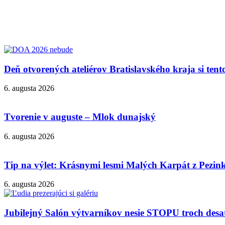
Deň otvorených ateliérov Bratislavského kraja si ten
6. augusta 2026
Tvorenie v auguste – Mlok dunajský
6. augusta 2026
Tip na výlet: Krásnymi lesmi Malých Karpát z Pezi
6. augusta 2026
Jubilejný Salón výtvarníkov nesie STOPU troch desa