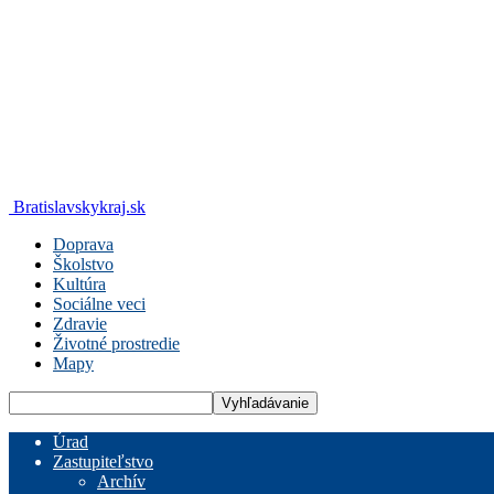
Bratislavskykraj.sk
Doprava
Školstvo
Kultúra
Sociálne veci
Zdravie
Životné prostredie
Mapy
Úrad
Zastupiteľstvo
Archív