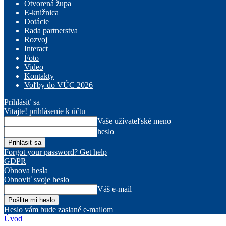
Otvorená župa
E-knižnica
Dotácie
Rada partnerstva
Rozvoj
Interact
Foto
Video
Kontakty
Voľby do VÚC 2026
Prihlásiť sa
Vitajte! prihlásenie k účtu
Vaše užívateľské meno
heslo
Forgot your password? Get help
GDPR
Obnova hesla
Obnoviť svoje heslo
Váš e-mail
Heslo vám bude zaslané e-mailom
Úvod