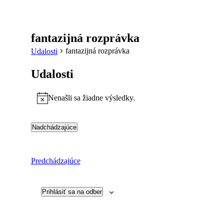
fantazijná rozprávka
fantazijná rozprávka
Udalosti
Udalosti
Nenašli sa žiadne výsledky.
Notice
Nadchádzajúce
Vyberte
dátum.
Udalosti
Predchádzajúce
Prihlásiť sa na odber