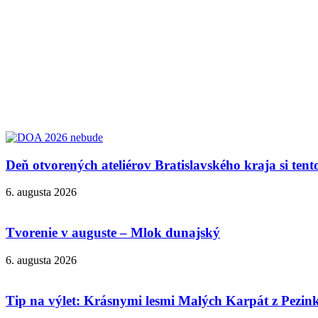
Deň otvorených ateliérov Bratislavského kraja si ten
6. augusta 2026
Tvorenie v auguste – Mlok dunajský
6. augusta 2026
Tip na výlet: Krásnymi lesmi Malých Karpát z Pezi