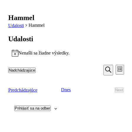
Hammel
Hammel
Udalosti
Udalosti
Nenašli sa žiadne výsledky.
Notice
Udalosti
Udal
Nadchádzajúce
Zoznam
Navi
Search
Vyberte
Vyhľadať
Zobr
dátum.
and
Udalosti
Dnes
Predchádzajúce
Next
Views
Udalost
Navigati
Prihlásiť sa na odber