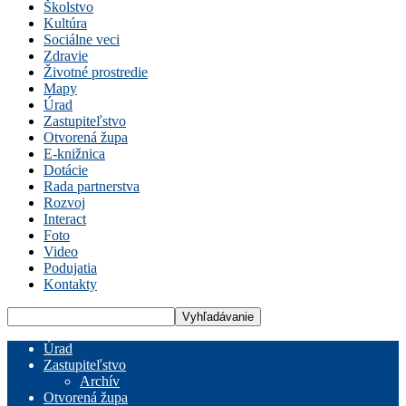
Školstvo
Kultúra
Sociálne veci
Zdravie
Životné prostredie
Mapy
Úrad
Zastupiteľstvo
Otvorená župa
E-knižnica
Dotácie
Rada partnerstva
Rozvoj
Interact
Foto
Video
Podujatia
Kontakty
Úrad
Zastupiteľstvo
Archív
Otvorená župa