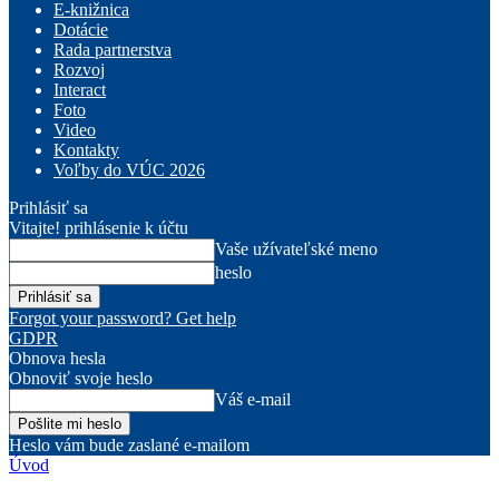
E-knižnica
Dotácie
Rada partnerstva
Rozvoj
Interact
Foto
Video
Kontakty
Voľby do VÚC 2026
Prihlásiť sa
Vitajte! prihlásenie k účtu
Vaše užívateľské meno
heslo
Forgot your password? Get help
GDPR
Obnova hesla
Obnoviť svoje heslo
Váš e-mail
Heslo vám bude zaslané e-mailom
Úvod