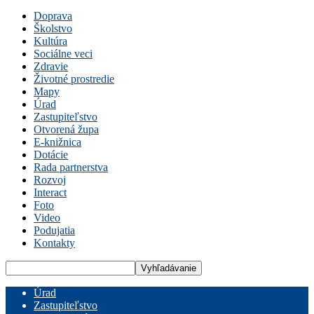
Doprava
Školstvo
Kultúra
Sociálne veci
Zdravie
Životné prostredie
Mapy
Úrad
Zastupiteľstvo
Otvorená župa
E-knižnica
Dotácie
Rada partnerstva
Rozvoj
Interact
Foto
Video
Podujatia
Kontakty
Úrad
Zastupiteľstvo