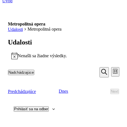
Úvod
Metropolitná opera
Metropolitná opera
Udalosti
Udalosti
Nenašli sa žiadne výsledky.
Notice
Udalosti
Udal
Nadchádzajúce
Zoznam
Navi
Search
Vyberte
Vyhľadať
Zobr
dátum.
and
Udalosti
Dnes
Predchádzajúce
Next
Views
Udalost
Navigati
Prihlásiť sa na odber