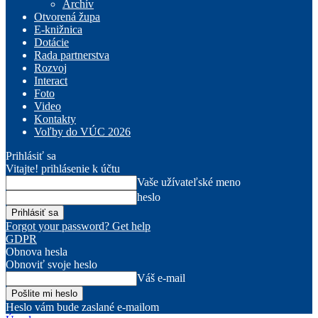
Archív
Otvorená župa
E-knižnica
Dotácie
Rada partnerstva
Rozvoj
Interact
Foto
Video
Kontakty
Voľby do VÚC 2026
Prihlásiť sa
Vitajte! prihlásenie k účtu
Vaše užívateľské meno
heslo
Forgot your password? Get help
GDPR
Obnova hesla
Obnoviť svoje heslo
Váš e-mail
Heslo vám bude zaslané e-mailom