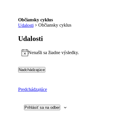
Občiansky cyklus
Občiansky cyklus
Udalosti
Udalosti
Nenašli sa žiadne výsledky.
Notice
Nadchádzajúce
Vyberte
dátum.
Udalosti
Predchádzajúce
Prihlásiť sa na odber