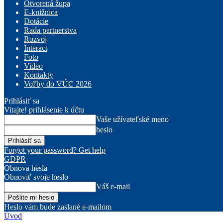
Otvorená župa
E-knižnica
Dotácie
Rada partnerstva
Rozvoj
Interact
Foto
Video
Kontakty
Voľby do VÚC 2026
Prihlásiť sa
Vitajte! prihlásenie k účtu
Vaše užívateľské meno
heslo
Forgot your password? Get help
GDPR
Obnova hesla
Obnoviť svoje heslo
Váš e-mail
Heslo vám bude zaslané e-mailom
Úvod