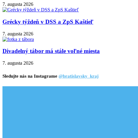
7. augusta 2026
Grécky týždeň v DSS a ZpS Kaštieľ
7. augusta 2026
Divadelný tábor má stále voľné miesta
7. augusta 2026
Sledujte nás na Instagrame
@bratislavsky_kraj