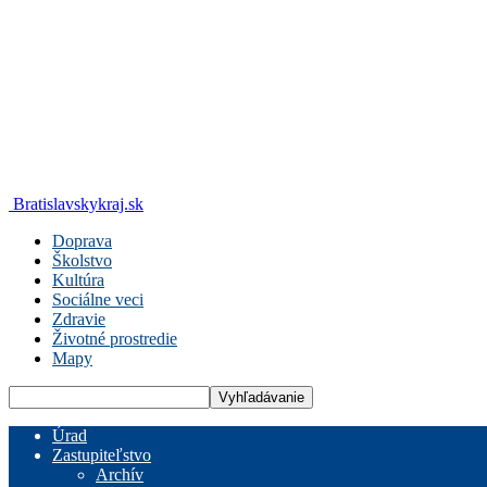
Bratislavskykraj.sk
Doprava
Školstvo
Kultúra
Sociálne veci
Zdravie
Životné prostredie
Mapy
Úrad
Zastupiteľstvo
Archív