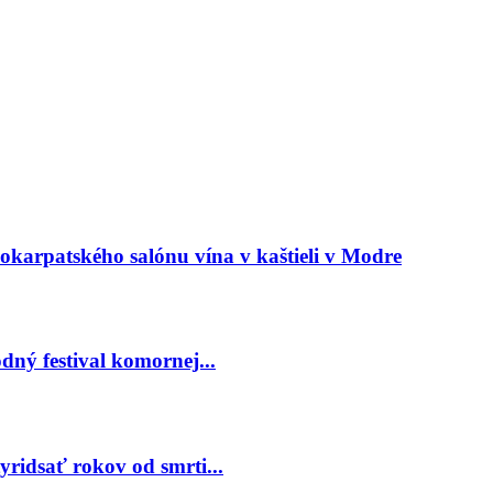
arpatského salónu vína v kaštieli v Modre
ný festival komornej...
ridsať rokov od smrti...