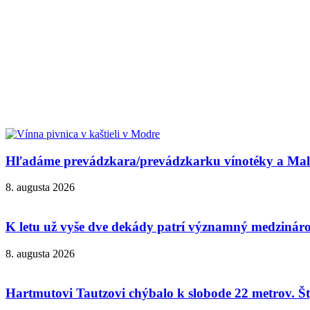
Hľadáme prevádzkara/prevádzkarku vínotéky a Malok
8. augusta 2026
K letu už vyše dve dekády patrí významný medzinárod
8. augusta 2026
Hartmutovi Tautzovi chýbalo k slobode 22 metrov. Šty