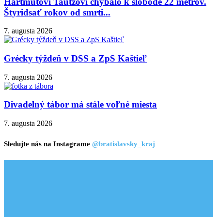
Hartmutovi Tautzovi chýbalo k slobode 22 metrov.
Štyridsať rokov od smrti...
7. augusta 2026
Grécky týždeň v DSS a ZpS Kaštieľ
7. augusta 2026
Divadelný tábor má stále voľné miesta
7. augusta 2026
Sledujte nás na Instagrame
@bratislavsky_kraj