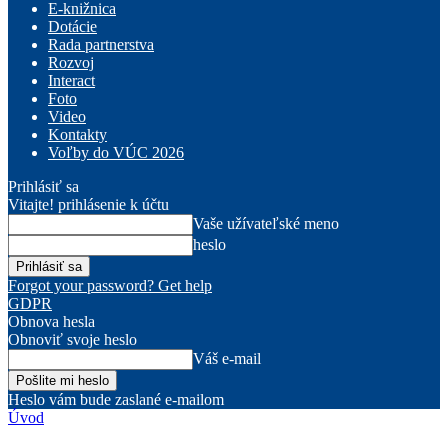
E-knižnica
Dotácie
Rada partnerstva
Rozvoj
Interact
Foto
Video
Kontakty
Voľby do VÚC 2026
Prihlásiť sa
Vitajte! prihlásenie k účtu
Vaše užívateľské meno
heslo
Forgot your password? Get help
GDPR
Obnova hesla
Obnoviť svoje heslo
Váš e-mail
Heslo vám bude zaslané e-mailom
Úvod