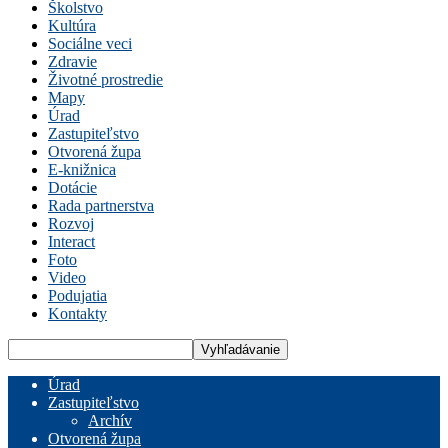
Školstvo
Kultúra
Sociálne veci
Zdravie
Životné prostredie
Mapy
Úrad
Zastupiteľstvo
Otvorená župa
E-knižnica
Dotácie
Rada partnerstva
Rozvoj
Interact
Foto
Video
Podujatia
Kontakty
Úrad
Zastupiteľstvo
Archív
Otvorená župa