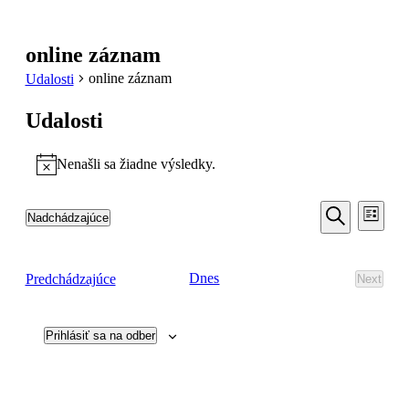
online záznam
online záznam
Udalosti
Udalosti
Nenašli sa žiadne výsledky.
Notice
Udalosti
Udal
Nadchádzajúce
Zoznam
Navi
Search
Vyberte
Vyhľadať
Zobr
dátum.
and
Udalosti
Dnes
Predchádzajúce
Next
Views
Udalost
Navigati
Prihlásiť sa na odber