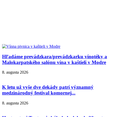
Hľadáme prevádzkara/prevádzkarku vínotéky a
Malokarpatského salónu vína v kaštieli v Modre
8. augusta 2026
K letu už vyše dve dekády patrí významný
medzinárodný festival komornej...
8. augusta 2026