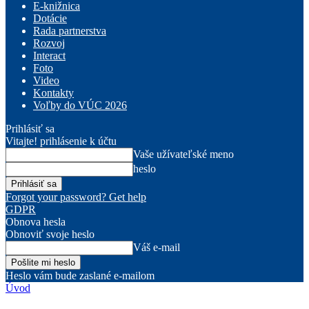
E-knižnica
Dotácie
Rada partnerstva
Rozvoj
Interact
Foto
Video
Kontakty
Voľby do VÚC 2026
Prihlásiť sa
Vitajte! prihlásenie k účtu
Vaše užívateľské meno
heslo
Forgot your password? Get help
GDPR
Obnova hesla
Obnoviť svoje heslo
Váš e-mail
Heslo vám bude zaslané e-mailom
Úvod