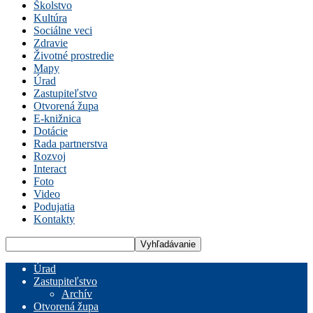
Školstvo
Kultúra
Sociálne veci
Zdravie
Životné prostredie
Mapy
Úrad
Zastupiteľstvo
Otvorená župa
E-knižnica
Dotácie
Rada partnerstva
Rozvoj
Interact
Foto
Video
Podujatia
Kontakty
Úrad
Zastupiteľstvo
Archív
Otvorená župa