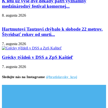
K letu už vyše dve dekády patrí významný
medzinárodný festival komornej...
8. augusta 2026
Hartmutovi Tautzovi chýbalo k slobode 22 metrov.
Štyridsať rokov od smrti...
7. augusta 2026
Grécky týždeň v DSS a ZpS Kaštieľ
7. augusta 2026
Sledujte nás na Instagrame
@bratislavsky_kraj