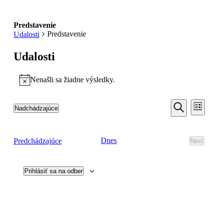
Predstavenie
Predstavenie
Udalosti
Udalosti
Nenašli sa žiadne výsledky.
Notice
Udalosti
Udal
Nadchádzajúce
Zoznam
Navi
Search
Vyberte
Vyhľadať
Zobr
dátum.
and
Udalosti
Dnes
Predchádzajúce
Next
Views
Udalost
Navigati
Prihlásiť sa na odber