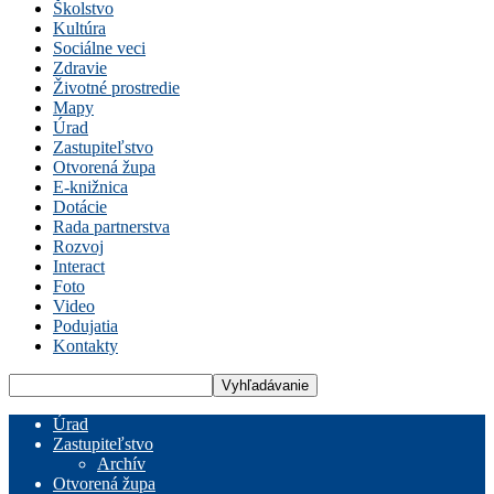
Školstvo
Kultúra
Sociálne veci
Zdravie
Životné prostredie
Mapy
Úrad
Zastupiteľstvo
Otvorená župa
E-knižnica
Dotácie
Rada partnerstva
Rozvoj
Interact
Foto
Video
Podujatia
Kontakty
Úrad
Zastupiteľstvo
Archív
Otvorená župa