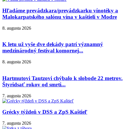
Hľadáme prevádzkara/prevádzkarku vínotéky a
Malokarpatského salónu vína v kaštieli v Modre
8. augusta 2026
K letu už vyše dve dekády patrí významný
medzinárodný festival komornej...
8. augusta 2026
Hartmutovi Tautzovi chýbalo k slobode 22 metrov.
Štyridsať rokov od smrti...
7. augusta 2026
Grécky týždeň v DSS a ZpS Kaštieľ
7. augusta 2026