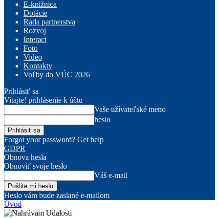
E-knižnica
Dotácie
Rada partnerstva
Rozvoj
Interact
Foto
Video
Kontakty
Voľby do VÚC 2026
Prihlásiť sa
Vitajte! prihlásenie k účtu
Vaše užívateľské meno
heslo
Forgot your password? Get help
GDPR
Obnova hesla
Obnoviť svoje heslo
Váš e-mail
Heslo vám bude zaslané e-mailom
Úvod