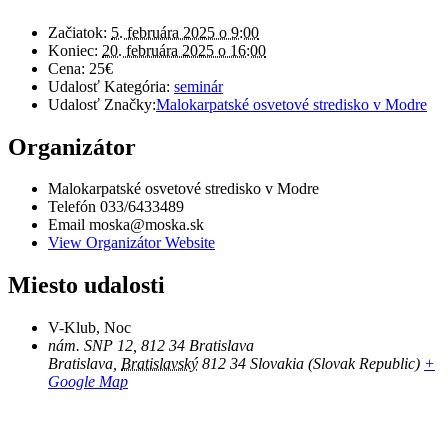
Začiatok:
5. februára 2025 o 9:00
Koniec:
20. februára 2025 o 16:00
Cena:
25€
Udalosť Kategória:
seminár
Udalosť Značky:
Malokarpatské osvetové stredisko v Modre
Organizátor
Malokarpatské osvetové stredisko v Modre
Telefón
033/6433489
Email
moska@moska.sk
View Organizátor Website
Miesto udalosti
V-Klub, Noc
nám. SNP 12, 812 34 Bratislava
Bratislava
,
Bratislavský
812 34
Slovakia (Slovak Republic)
+
Google Map