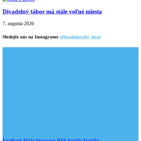
Divadelný tábor má stále voľné miesta
7. augusta 2026
Sledujte nás na Instagrame
@bratislavsky_kraj
Facebook
Flickr
Instagram
RSS
Spotify
Youtube