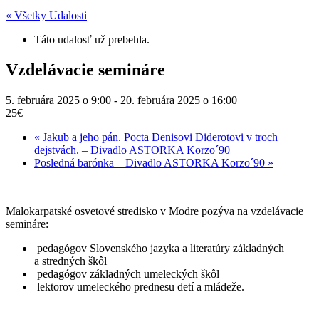
« Všetky Udalosti
Táto udalosť už prebehla.
Vzdelávacie semináre
5. februára 2025 o 9:00
-
20. februára 2025 o 16:00
25€
«
Jakub a jeho pán. Pocta Denisovi Diderotovi v troch
dejstvách. – Divadlo ASTORKA Korzo´90
Posledná barónka – Divadlo ASTORKA Korzo´90
»
Malokarpatské osvetové stredisko v Modre pozýva na vzdelávacie
semináre:
pedagógov Slovenského jazyka a literatúry základných
a stredných škôl
pedagógov základných umeleckých škôl
lektorov umeleckého prednesu detí a mládeže.