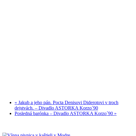
«
Jakub a jeho pán. Pocta Denisovi Diderotovi v troch
dejstvách. – Divadlo ASTORKA Korzo´90
Posledná barónka – Divadlo ASTORKA Korzo´90
»