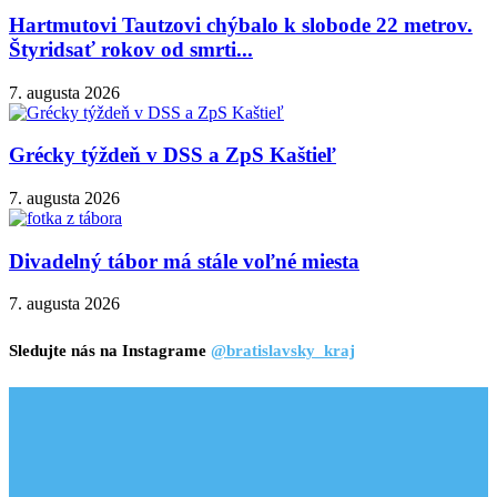
Hartmutovi Tautzovi chýbalo k slobode 22 metrov.
Štyridsať rokov od smrti...
7. augusta 2026
Grécky týždeň v DSS a ZpS Kaštieľ
7. augusta 2026
Divadelný tábor má stále voľné miesta
7. augusta 2026
Sledujte nás na Instagrame
@bratislavsky_kraj