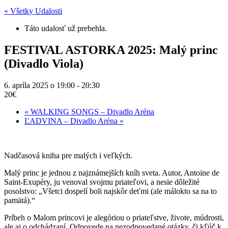
« Všetky Udalosti
Táto udalosť už prebehla.
FESTIVAL ASTORKA 2025: Malý princ
(Divadlo Viola)
6. apríla 2025 o 19:00
-
20:30
20€
«
WALKING SONGS – Divadlo Aréna
ĽADVINA – Divadlo Aréna
»
Nadčasová kniha pre malých i veľkých.
Malý princ je jednou z najznámejších kníh sveta. Autor, Antoine de
Saint-Exupéry, ju venoval svojmu priateľovi, a nesie dôležité
posolstvo: „Všetci dospelí boli najskôr deťmi (ale málokto sa na to
pamätá).“
Príbeh o Malom princovi je alegóriou o priateľstve, živote, múdrosti,
ale aj o odchádzaní. Odpovede na nezodpovedané otázky, či kľúč k