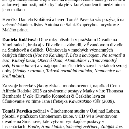
autorovej múdrosti, môžu byť ukryté v korešpondencii medzi ním a
jeho matkou.
Herečka Daniela Kolářová a herec Tomáš Pavelka vás pozývajú na
večerné čítanie z listov Antoina de Saint-Exupéryho a úryvkov z
Malého princa.
Daniela Kolářová
: Dlhé roky pôsobila v pražskom Divadle na
Vinohradech, hrala aj v Divadle na zábradlí, v Švandovom divadle
na Smíchově a ďalších. Účinkovala v mnohých významných
českých filmoch (
Noc na Karlštejně
,
Léto s kovbojem
,
Na samotě u
lesa
,
Kulový blesk, Obecná škola
,
Akumulátor 1
,
Tmavomodrý
svět
,
Vratné lahve
) a v najpopulárnejších televíznych seriáloch svojej
doby (
Sňatky z rozumu
,
Taková normální rodinka
,
Nemocnice na
kraji města
).
Za svoje herecké výkony získala mnoho ocenení, napríkad Cenu
Alfréda Radoka 2025 za stvárnenie postavy Matky v hre Thomasa
Bernharda
U cíle
(Divadlo Komedie) či Českého leva za
účinkovanie vo filme Jana Hřebejka
Kawasakiho růže
(2009).
Tomáš Pavelka
začínal v Činohernom studiu v Ústí nad Labem,
pôsobil v pražskom Činohernom klube, v CD 94 a Švandovom
divadle na Smíchově, kde vytvoril vynikajúce postavy v
inscenáciách
Bouře
,
Hadí klubko
,
Skleněný zvěřinec
,
Zabiják Joe
.