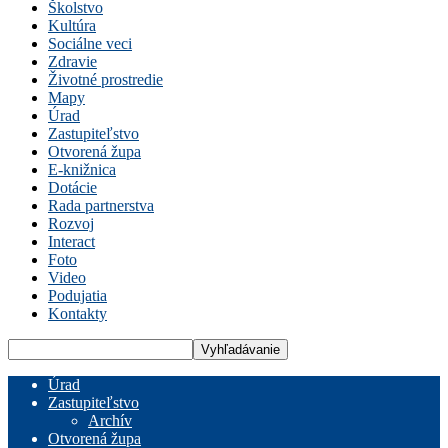
Školstvo
Kultúra
Sociálne veci
Zdravie
Životné prostredie
Mapy
Úrad
Zastupiteľstvo
Otvorená župa
E-knižnica
Dotácie
Rada partnerstva
Rozvoj
Interact
Foto
Video
Podujatia
Kontakty
Úrad
Zastupiteľstvo
Archív
Otvorená župa