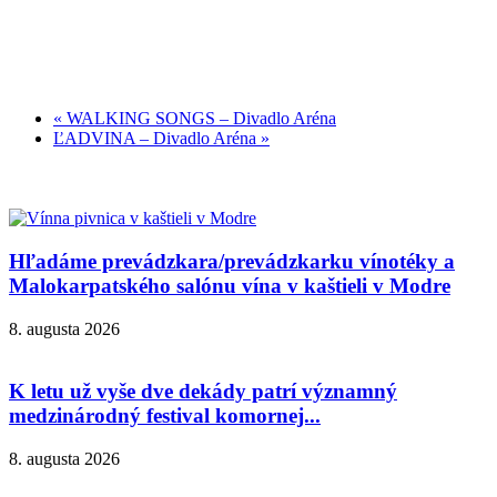
«
WALKING SONGS – Divadlo Aréna
ĽADVINA – Divadlo Aréna
»
Hľadáme prevádzkara/prevádzkarku vínotéky a
Malokarpatského salónu vína v kaštieli v Modre
8. augusta 2026
K letu už vyše dve dekády patrí významný
medzinárodný festival komornej...
8. augusta 2026