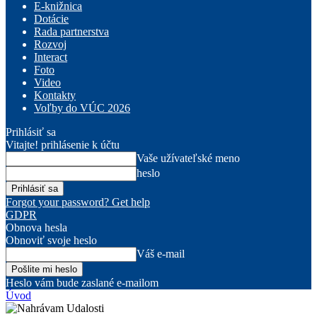
E-knižnica
Dotácie
Rada partnerstva
Rozvoj
Interact
Foto
Video
Kontakty
Voľby do VÚC 2026
Prihlásiť sa
Vitajte! prihlásenie k účtu
Vaše užívateľské meno
heslo
Forgot your password? Get help
GDPR
Obnova hesla
Obnoviť svoje heslo
Váš e-mail
Heslo vám bude zaslané e-mailom
Úvod