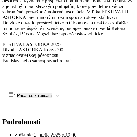
desaťročia významne prispieva ku kultúrnemu bohatstvu Bratislavy
a je jediným bratislavským podujatím, ktoré pravidelne uvádza
zahraničné, prevažne činoherné inscenácie. Vďaka FESTIVALU
ASTORKA pred mnohými rokmi spoznali slovenskí diváci
Dejvické divadlo prostredníctvom Oblomova a neskôr cez ďalšie,
mimoriadne úspešné inscenácie; budapeštianske divadlá Katona
Színház, Bárku a Vígszínház; spoločensko-politicky
FESTIVAL ASTORKA 2025
Divadla ASTORKA Korzo ´90
v zriaďovateľskej pôsobnosti
Bratislavského samosprávneho kraja
Pridať do kalendára
Podrobnosti
Začiatok:
1. apríla 2025 o 19:00