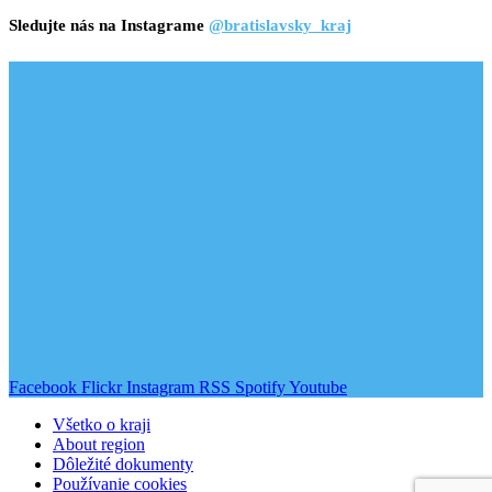
Sledujte nás na Instagrame
@bratislavsky_kraj
Facebook
Flickr
Instagram
RSS
Spotify
Youtube
Všetko o kraji
About region
Dôležité dokumenty
Používanie cookies