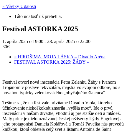
« Všetky Udalosti
Táto udalosť už prebehla.
Festival ASTORKA 2025
1. apríla 2025 o 19:00
-
28. apríla 2025 o 22:00
30€
«
HIROŠIMA, MOJA LÁSKA – Divadlo Aréna
FESTIVAL ASTORKA 2025: ŽÁBY
»
Festival otvorí nová inscenácia Petra Zelenku Žáby s Ivanom
Trojanom v postave rekvizitára, majstra vo svojom odbore, no s
povahou typicky zelenkovského „obyčajného šialenca“.
Tešíme sa, že na festivale privítame Divadlo Viola, ktorého
účinkovanie niekoľkokrát zmarila „vyššia moc“. Ide o prvú
inscenáciu v našom divadle, vhodnú aj pre staršie deti a mládež.
Malý princ je dielo uznávanej českej režisérky Lýdy Engelovej a
jeho protagonisti Daniela Kolářová a Tomáš Pavelka nás prevedú
knižkou, ktorá obletela celý svet a listami Antoina de Saint-