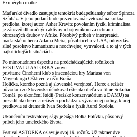
Exupéryho matke.
Maďarské divadlo zastupuje tentokrát budapeštiansky súbor Spinoza
Színház. V jeho podaní bude prezentovaná svetoznáma knižná
predloha, ktorej autor, Asher Kravitz povolaním fyzik, kriminalista,
je zároveň dlhoročným aktívnym bojovníkom za ochranu
ohrozených druhov v Afrike. Pôsobivý príbeh v interpretácii
maďarského herca Adama Meira, pôsobiaceho v USA, odovzdáva
silné posolstvo humanizmu a neochvejnej vytrvalosti, a to aj v tých
najkritickejších situáciách.
Po mimoriadnom úspechu na predchádzajúcich ročníkoch
FESTIVALU ASTORKA znovu
privítame Činoherní klub s inscenáciou hry Mariusa von
Mayenburga Ošklivec v réžii Braňa
Holíčka, ktorého pozná aj slovenská verejnosť. Herec a režisér
pôvodom zo Slovenska účinkoval ešte ako dieťa vo filme Sokoliar
Tomáš, po ukončení štúdií (Pražské konzervatórium a DAMU) sa
presadil ako herec a režisér a pochádza z významnej rodiny, ktorej
predkovia sú dramatik Ivan Stodola a fyzik Aurel Stodola.
Ukončením festivalovej ságy je Sága Bolka Polívku, pôsobivý
príbeh jeho umeleckého života.
Festival ASTORKA oslavuje svoj 19. ročník. Už takmer dve