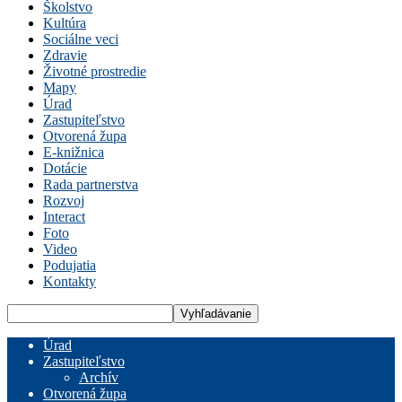
Školstvo
Kultúra
Sociálne veci
Zdravie
Životné prostredie
Mapy
Úrad
Zastupiteľstvo
Otvorená župa
E-knižnica
Dotácie
Rada partnerstva
Rozvoj
Interact
Foto
Video
Podujatia
Kontakty
Úrad
Zastupiteľstvo
Archív
Otvorená župa