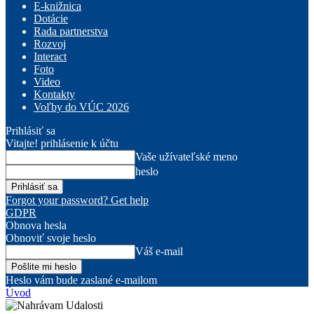
E-knižnica
Dotácie
Rada partnerstva
Rozvoj
Interact
Foto
Video
Kontakty
Voľby do VÚC 2026
Prihlásiť sa
Vitajte! prihlásenie k účtu
Vaše užívateľské meno
heslo
Forgot your password? Get help
GDPR
Obnova hesla
Obnoviť svoje heslo
Váš e-mail
Heslo vám bude zaslané e-mailom
Úvod