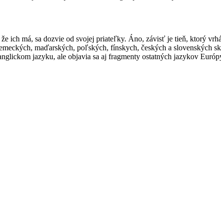
 že ich má, sa dozvie od svojej priateľky. Áno, závisť je tieň, ktorý v
emeckých, maďarských, poľských, fínskych, českých a slovenských skla
 anglickom jazyku, ale objavia sa aj fragmenty ostatných jazykov Európ