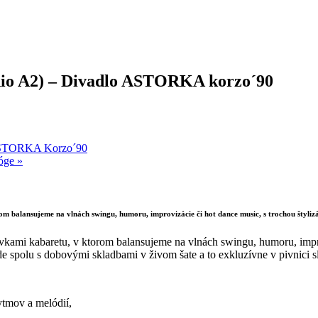
o A2) – Divadlo ASTORKA korzo´90
 ASTORKA Korzo´90
góge
»
 balansujeme na vlnách swingu, humoru, improvizácie či hot dance music, s trochou štyliz
mi kabaretu, v ktorom balansujeme na vlnách swingu, humoru, improvi
ade spolu s dobovými skladbami v živom šate a to exkluzívne v pivnici
ytmov a melódií,