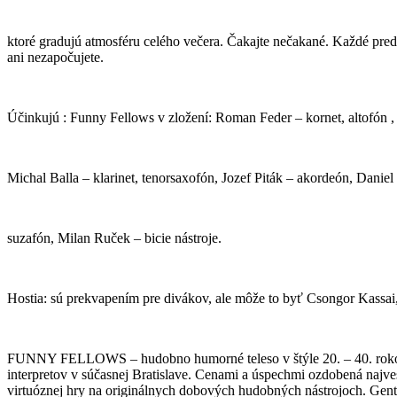
ktoré gradujú atmosféru celého večera. Čakajte nečakané. Každé pred
ani nezapočujete.
Účinkujú : Funny Fellows v zložení: Roman Feder – kornet, altofón , 
Michal Balla – klarinet, tenorsaxofón, Jozef Piták – akordeón, Daniel
suzafón, Milan Ruček – bicie nástroje.
Hostia: sú prekvapením pre divákov, ale môže to byť Csongor Kassai
FUNNY FELLOWS – hudobno humorné teleso v štýle 20. – 40. rokov mi
interpretov v súčasnej Bratislave. Cenami a úspechmi ozdobená najve
virtuóznej hry na originálnych dobových hudobných nástrojoch. Gentle