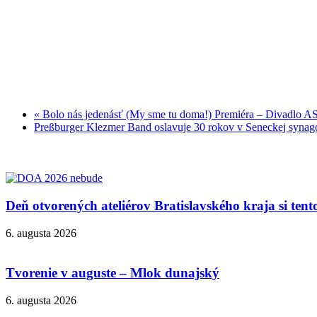
«
Bolo nás jedenásť (My sme tu doma!) Premiéra – Divadlo
Preßburger Klezmer Band oslavuje 30 rokov v Seneckej syna
Deň otvorených ateliérov Bratislavského kraja si ten
6. augusta 2026
Tvorenie v auguste – Mlok dunajský
6. augusta 2026