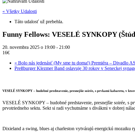
« Všetky Udalosti
Táto udalosť už prebehla.
Funny Fellows: VESELÉ SYNKOPY (Štúdi
20. novembra 2025 o 19:00
-
21:00
16€
«
Bolo nás jedenásť (My sme tu doma!) Premiéra – Divadlo
Preßburger Klezmer Band oslavuje 30 rokov v Seneckej syna
VESELÉ SYNKOPY – hudobné predstavenie, presnejšie soirée, s prvkami kabaretu, v ktorom
VESELÉ SYNKOPY – hudobné predstavenie, presnejšie soirée, s prvka
prvotriedneho sektu. Sekt si radi vychutnáme s divákmi v dobrej nál
Dixieland a swing, blues aj charleston vytvárajú energickú mozaiku r