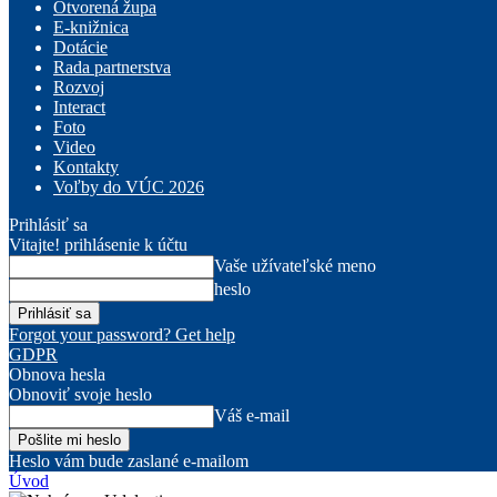
Otvorená župa
E-knižnica
Dotácie
Rada partnerstva
Rozvoj
Interact
Foto
Video
Kontakty
Voľby do VÚC 2026
Prihlásiť sa
Vitajte! prihlásenie k účtu
Vaše užívateľské meno
heslo
Forgot your password? Get help
GDPR
Obnova hesla
Obnoviť svoje heslo
Váš e-mail
Heslo vám bude zaslané e-mailom
Úvod