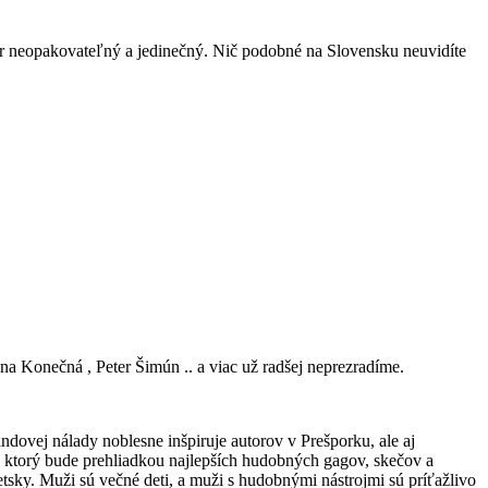
čer neopakovateľný a jedinečný. Nič podobné na Slovensku neuvidíte
a Konečná , Peter Šimún .. a viac už radšej neprezradíme.
vej nálady noblesne inšpiruje autorov v Prešporku, ale aj
, ktorý bude prehliadkou najlepších hudobných gagov, skečov a
tsky. Muži sú večné deti, a muži s hudobnými nástrojmi sú príťažlivo