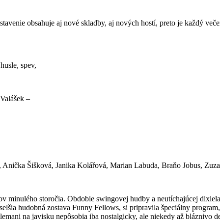
stavenie obsahuje aj nové skladby, aj nových hostí, preto je každý ve
husle, spev,
 Valášek –
, Anička Šišková, Janika Kolářová, Marian Labuda, Braňo Jobus, Zuzan
nulého storočia. Obdobie swingovej hudby a neutíchajúcej dixielando
selšia hudobná zostava Funny Fellows, si pripravila špeciálny program
mani na javisku nepôsobia iba nostalgicky, ale niekedy až bláznivo de