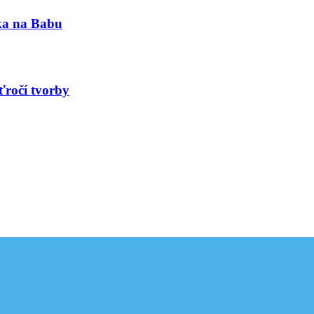
nka na Babu
ťročí tvorby