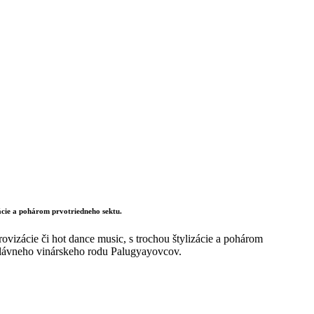
ácie a pohárom prvotriedneho sektu.
zácie či hot dance music, s trochou štylizácie a pohárom
 slávneho vinárskeho rodu Palugyayovcov.