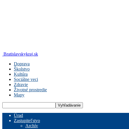
Bratislavskykraj.sk
Doprava
Školstvo
Kultúra
Sociálne veci
Zdravie
Životné prostredie
Mapy
Úrad
Zastupiteľstvo
Archív