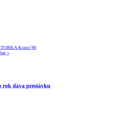
 ASTORKA Korzo´90
góge
»
to rok dáva prestávku