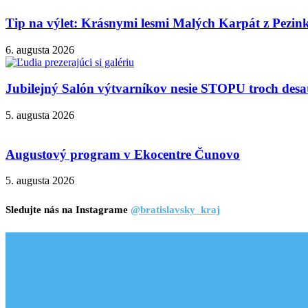
Tip na výlet: Krásnymi lesmi Malých Karpát z Pezi
6. augusta 2026
Jubilejný Salón výtvarníkov nesie STOPU troch desa
5. augusta 2026
Augustový program v Ekocentre Čunovo
5. augusta 2026
Sledujte nás na Instagrame
@bratislavsky_kraj