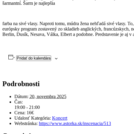
šarmantní. Šarm je najlepšia
farba na sivé vlasy. Naproti tomu, múdra žena nehľadá sivé vlasy. To,
európsky program zostavený zo skladieb anglických, francúzskych, n
Berlin, Dusík, Nesava, Válka, Elbert a podobne. Predstavenie je aj v
Pridať do kalendára
Podrobnosti
Dátum:
20. novembra 2025
Čas:
19:00 - 21:00
Cena:
16€
Udalosť Kategória:
Koncert
Webstránka:
https://www.astorka.sk/inscenacia/513