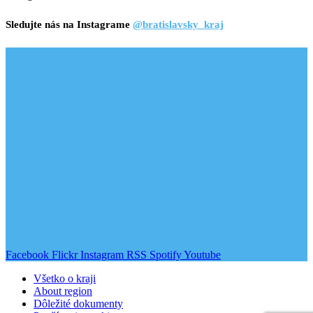
Sledujte nás na Instagrame
@bratislavsky_kraj
Facebook
Flickr
Instagram
RSS
Spotify
Youtube
Všetko o kraji
About region
Dôležité dokumenty