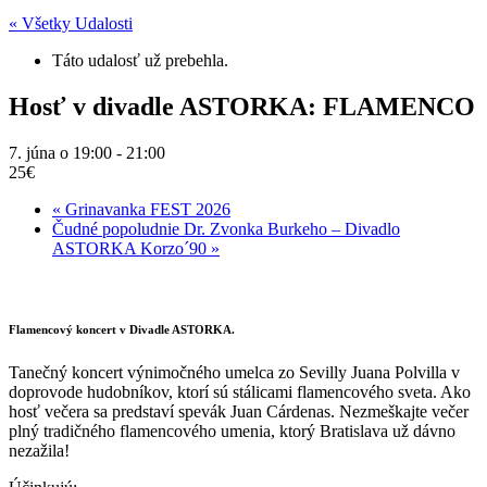
« Všetky Udalosti
Táto udalosť už prebehla.
Hosť v divadle ASTORKA: FLAMENCO
7. júna o 19:00
-
21:00
25€
«
Grinavanka FEST 2026
Čudné popoludnie Dr. Zvonka Burkeho – Divadlo
ASTORKA Korzo´90
»
Flamencový koncert v Divadle ASTORKA.
Tanečný koncert výnimočného umelca zo Sevilly Juana Polvilla v
doprovode hudobníkov, ktorí sú stálicami flamencového sveta. Ako
hosť večera sa predstaví spevák Juan Cárdenas. Nezmeškajte večer
plný tradičného flamencového umenia, ktorý Bratislava už dávno
nezažila!