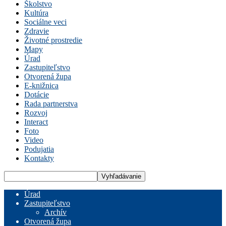
Školstvo
Kultúra
Sociálne veci
Zdravie
Životné prostredie
Mapy
Úrad
Zastupiteľstvo
Otvorená župa
E-knižnica
Dotácie
Rada partnerstva
Rozvoj
Interact
Foto
Video
Podujatia
Kontakty
Úrad
Zastupiteľstvo
Archív
Otvorená župa