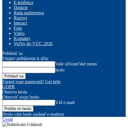
E-knižnica
Dotácie
Rada partnerstva
Rozvoj
Interact
Foto
Video
Kontakty
Voľby do VÚC 2026
Prihlásiť sa
Vitajte! prihlásenie k účtu
Vaše užívateľské meno
heslo
Forgot your password? Get help
GDPR
Obnova hesla
Obnoviť svoje heslo
Váš e-mail
Heslo vám bude zaslané e-mailom
Úvod