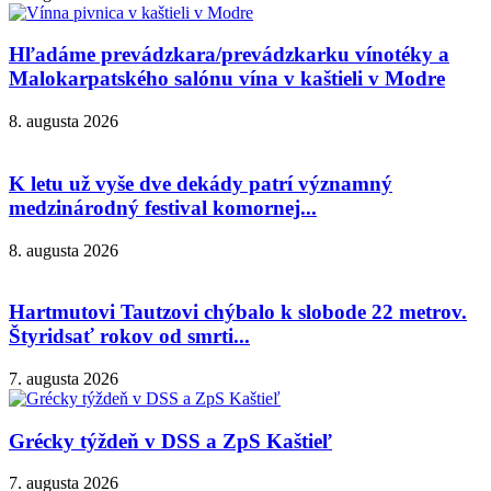
Hľadáme prevádzkara/prevádzkarku vínotéky a
Malokarpatského salónu vína v kaštieli v Modre
8. augusta 2026
K letu už vyše dve dekády patrí významný
medzinárodný festival komornej...
8. augusta 2026
Hartmutovi Tautzovi chýbalo k slobode 22 metrov.
Štyridsať rokov od smrti...
7. augusta 2026
Grécky týždeň v DSS a ZpS Kaštieľ
7. augusta 2026