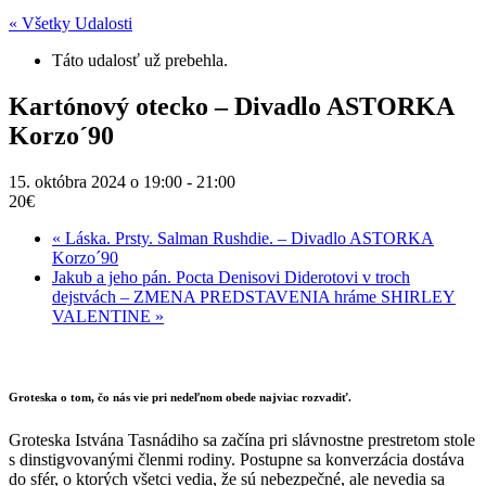
« Všetky Udalosti
Táto udalosť už prebehla.
Kartónový otecko – Divadlo ASTORKA
Korzo´90
15. októbra 2024 o 19:00
-
21:00
20€
«
Láska. Prsty. Salman Rushdie. – Divadlo ASTORKA
Korzo´90
Jakub a jeho pán. Pocta Denisovi Diderotovi v troch
dejstvách – ZMENA PREDSTAVENIA hráme SHIRLEY
VALENTINE
»
Groteska o tom, čo nás vie pri nedeľnom obede najviac rozvadiť.
Groteska Istvána Tasnádiho sa začína pri slávnostne prestretom stole
s dinstigvovanými členmi rodiny. Postupne sa konverzácia dostáva
do sfér, o ktorých všetci vedia, že sú nebezpečné, ale nevedia sa