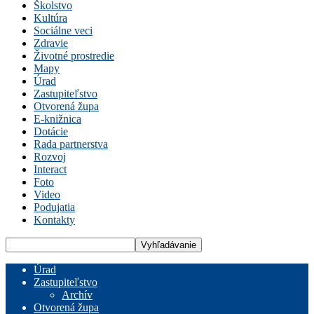
Školstvo
Kultúra
Sociálne veci
Zdravie
Životné prostredie
Mapy
Úrad
Zastupiteľstvo
Otvorená župa
E-knižnica
Dotácie
Rada partnerstva
Rozvoj
Interact
Foto
Video
Podujatia
Kontakty
Úrad
Zastupiteľstvo
Archív
Otvorená župa