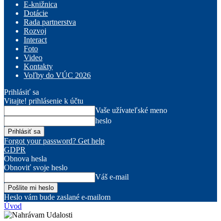
E-knižnica
Dotácie
Rada partnerstva
Rozvoj
Interact
Foto
Video
Kontakty
Voľby do VÚC 2026
Prihlásiť sa
Vitajte! prihlásenie k účtu
Vaše užívateľské meno
heslo
Forgot your password? Get help
GDPR
Obnova hesla
Obnoviť svoje heslo
Váš e-mail
Heslo vám bude zaslané e-mailom
Úvod