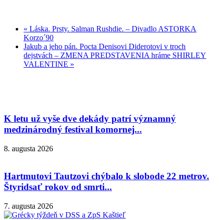
«
Láska. Prsty. Salman Rushdie. – Divadlo ASTORKA
Korzo´90
Jakub a jeho pán. Pocta Denisovi Diderotovi v troch
dejstvách – ZMENA PREDSTAVENIA hráme SHIRLEY
VALENTINE
»
K letu už vyše dve dekády patrí významný
medzinárodný festival komornej...
8. augusta 2026
Hartmutovi Tautzovi chýbalo k slobode 22 metrov.
Štyridsať rokov od smrti...
7. augusta 2026