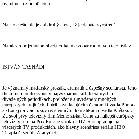
ovládnuť a zmeniť tému.
Na stole ešte nie je ani druhý chod, už je debata vyostrená.
Namiesto príjemného obeda odhalíme zopár rodinných tajomstiev.
ISTVÁN TASNÁDI
Je významný maďarský prozaik, dramatik a úspešný scenárista. Jeho
dielo bolo publikované v najvýznamnejších literárnych a
divadelných periodikách, preložené a uvedené v mnohých
európskych krajinách. Patril k zakladajúcim členom Divadla Bárka a
stal sa aj na viac rokov rezidentným dramatikom divadla Krétakör.
Za svoj prvý televízny film Memo získal Cenu za najlepší európsky
televízny film na Prix Europe v roku 2017. Spolupracuje na
viacerých TV produkciách, ako hlavný scenárista seriálu HBO
Terápia či seriálu Aranyélet.