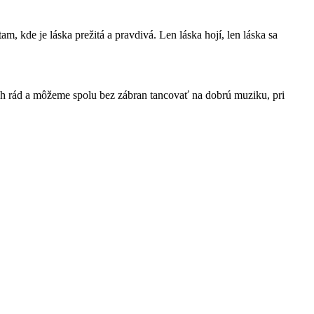
m, kde je láska prežitá a pravdivá. Len láska hojí, len láska sa
vých rád a môžeme spolu bez zábran tancovať na dobrú muziku, pri