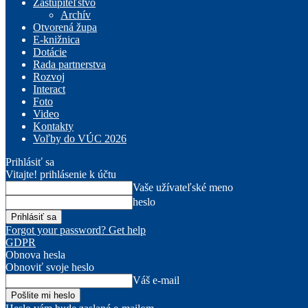
Zastupiteľstvo
Archív
Otvorená župa
E-knižnica
Dotácie
Rada partnerstva
Rozvoj
Interact
Foto
Video
Kontakty
Voľby do VÚC 2026
Prihlásiť sa
Vitajte! prihlásenie k účtu
Vaše užívateľské meno
heslo
Forgot your password? Get help
GDPR
Obnova hesla
Obnoviť svoje heslo
Váš e-mail