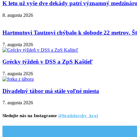
K letu už vyše dve dekády patrí významný medzinárod
8. augusta 2026
Hartmutovi Tautzovi chýbalo k slobode 22 metrov. Šty
7. augusta 2026
Grécky týždeň v DSS a ZpS Kaštieľ
7. augusta 2026
Divadelný tábor má stále voľné miesta
7. augusta 2026
Sledujte nás na Instagrame
@bratislavsky_kraj