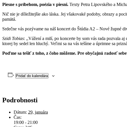
Piesne s príbehom, poézia v piesni.
Texty Petra Lipovského a Mich
Nič nie je dôležitejšie ako láska. Jej všakovaké podoby, obrazy a poci
pamätá.
Srdečne vás pozývame na náš koncert do Štúdia A2 – Nové župné div
Szidi Tobias
: ,,Vážení a milí, po koncerte by som vás rada pozvala a
ktorej by sedel len hluchý. Veľmi sa na vás tešíme a úprimne sa priz
Poďme sa tešiť z toho, z čoho môžeme. Pre obyčajnú radosť sebe
Pridať do kalendára
Podrobnosti
Dátum:
29. januára
Čas:
19:00 - 21:00