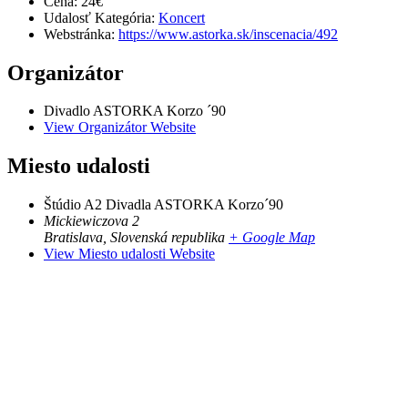
Cena:
24€
Udalosť Kategória:
Koncert
Webstránka:
https://www.astorka.sk/inscenacia/492
Organizátor
Divadlo ASTORKA Korzo ´90
View Organizátor Website
Miesto udalosti
Štúdio A2 Divadla ASTORKA Korzo´90
Mickiewiczova 2
Bratislava
,
Slovenská republika
+ Google Map
View Miesto udalosti Website