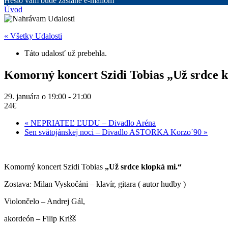
Heslo vám bude zaslané e-mailom
Úvod
« Všetky Udalosti
Táto udalosť už prebehla.
Komorný koncert Szidi Tobias „Už srdce k
29. januára o 19:00
-
21:00
24€
«
NEPRIATEĽ ĽUDU – Divadlo Aréna
Sen svätojánskej noci – Divadlo ASTORKA Korzo´90
»
Komorný koncert Szidi Tobias
„Už srdce klopká mi.“
Zostava: Milan Vyskočáni – klavír, gitara ( autor hudby )
Violončelo – Andrej Gál,
akordeón – Filip Krišš