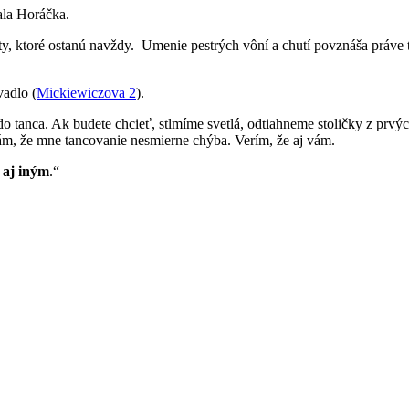
ala Horáčka.
ty, ktoré ostanú navždy. Umenie pestrých vôní a chutí povznáša práve ta
adlo (
Mickiewiczova 2
).
j do tanca. Ak budete chcieť, stlmíme svetlá, odtiahneme stoličky z pr
nám, že mne tancovanie nesmierne chýba. Verím, že aj vám.
 aj iným
.“