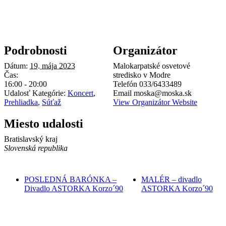
Podrobnosti
Organizátor
Dátum:
19. mája 2023
Malokarpatské osvetové
Čas:
stredisko v Modre
16:00 - 20:00
Telefón
033/6433489
Udalosť Kategórie:
Koncert
,
Email
moska@moska.sk
Prehliadka
,
Súťaž
View Organizátor Website
Miesto udalosti
Bratislavský kraj
Slovenská republika
POSLEDNÁ BARÓNKA –
MALÉR – divadlo
Divadlo ASTORKA Korzo´90
ASTORKA Korzo´90