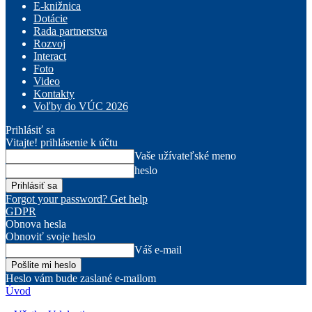
E-knižnica
Dotácie
Rada partnerstva
Rozvoj
Interact
Foto
Video
Kontakty
Voľby do VÚC 2026
Prihlásiť sa
Vitajte! prihlásenie k účtu
Vaše užívateľské meno
heslo
Forgot your password? Get help
GDPR
Obnova hesla
Obnoviť svoje heslo
Váš e-mail
Heslo vám bude zaslané e-mailom
Úvod