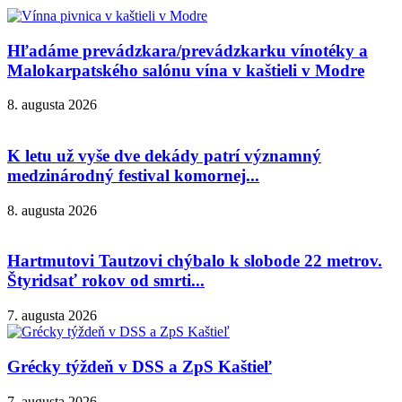
Hľadáme prevádzkara/prevádzkarku vínotéky a
Malokarpatského salónu vína v kaštieli v Modre
8. augusta 2026
K letu už vyše dve dekády patrí významný
medzinárodný festival komornej...
8. augusta 2026
Hartmutovi Tautzovi chýbalo k slobode 22 metrov.
Štyridsať rokov od smrti...
7. augusta 2026
Grécky týždeň v DSS a ZpS Kaštieľ
7. augusta 2026