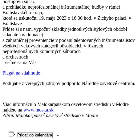
postupovú súťaž
a prehliadku neprofesionálnej inštrumentálnej hudby v rámci
Bratislavského kraja,
ktorá sa uskutoční 19. mája 2023 o 16,00 hod. v Zichyho paláci, v
Bratislave.
Príďte si s nami vypočuť skladby jednotlivých štýlových období
skladateľov domácej
a zahraničnej proveniencie v podaní talentovaných inštrumentalistov
všetkých vekových kategórií pôsobiacich v rôznych
neprofesionálnych komorných súboroch
a orchestroch.
Tešíme sa na Vás.
Plagát na stiahnutie
Podujatie z verejných zdrojov podporilo Národné osvetové centrum.
Viac informácií o Malokarpatskom osvetovom stredisku v Modre
nájdete na
www.moska.sk
Zdroj: Malokarpatské osvetové stredisko v Modre
Pridať do kalendára