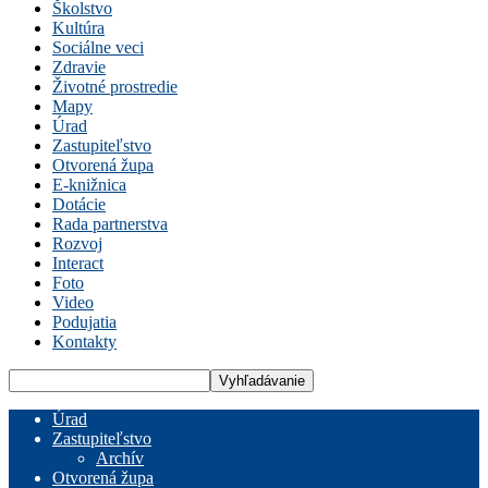
Školstvo
Kultúra
Sociálne veci
Zdravie
Životné prostredie
Mapy
Úrad
Zastupiteľstvo
Otvorená župa
E-knižnica
Dotácie
Rada partnerstva
Rozvoj
Interact
Foto
Video
Podujatia
Kontakty
Úrad
Zastupiteľstvo
Archív
Otvorená župa