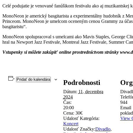
Celé podujatie je venované fanúšikom festivalu ako aj muzikantskej 
MonoNeon je americký basgitarista a experimentálny hudobník z Mem
Princeom. MonoNeon je umelcom oceneným cenou Grammy za účasť na
basgitaristu“.
MonoNeon spolupracoval s umelcami ako Mavis Staples, George Clin
hral na Newport Jazz Festivale, Montreal Jazz Festivale, Summer Cam
Vstupenky si môžete zakúpiť online prostredníctvom stránky www.di
Pridať do kalendára
Podrobnosti
Org
Dátum:
11. decembra
Divadl
2024
Telef
Čas:
944
20:00
Email
Cena:
30€
poklad
Udalosť Kategória:
View O
Koncert
Udalosť Značky:
Divadlo
,