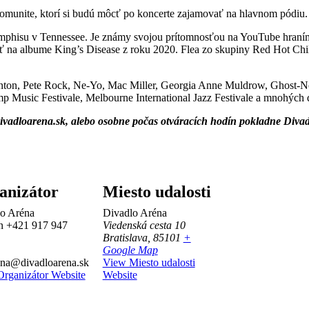
komunite, ktorí si budú môcť po koncerte zajamovať na hlavnom pódiu.
phisu v Tennessee. Je známy svojou prítomnosťou na YouTube hraním n
 albume King’s Disease z roku 2020. Flea zo skupiny Red Hot Chili
ton, Pete Rock, Ne-Yo, Mac Miller, Georgia Anne Muldrow, Ghost-No
p Music Festivale, Melbourne International Jazz Festivale a mnohých 
vadloarena.sk, alebo osobne počas otváracích hodín pokladne Divadl
anizátor
Miesto udalosti
o Aréna
Divadlo Aréna
ón
+421 917 947
Viedenská cesta 10
Bratislava
,
85101
+
Google Map
na@divadloarena.sk
View Miesto udalosti
rganizátor Website
Website