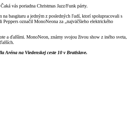
 Čaká vás poriadna Christmas Jazz/Funk párty.
a basgitaru a jedným z posledných ľudí, ktorí spolupracovali s
 Peppers označil MonoNeona za „najväčšieho elektrického
te a ďalšími. MonoNeon, známy svojou živou show z iného sveta,
ďalších.
a Aréna na Viedenskej ceste 10 v Bratislave.