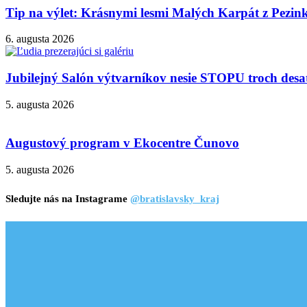
Tip na výlet: Krásnymi lesmi Malých Karpát z Pezi
6. augusta 2026
Jubilejný Salón výtvarníkov nesie STOPU troch desa
5. augusta 2026
Augustový program v Ekocentre Čunovo
5. augusta 2026
Sledujte nás na Instagrame
@bratislavsky_kraj