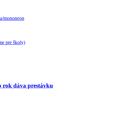
tia/mononeon
e pre školy)
to rok dáva prestávku