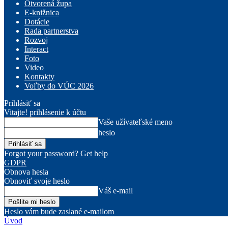
Otvorená župa
E-knižnica
Dotácie
Rada partnerstva
Rozvoj
Interact
Foto
Video
Kontakty
Voľby do VÚC 2026
Prihlásiť sa
Vitajte! prihlásenie k účtu
Vaše užívateľské meno
heslo
Forgot your password? Get help
GDPR
Obnova hesla
Obnoviť svoje heslo
Váš e-mail
Heslo vám bude zaslané e-mailom
Úvod