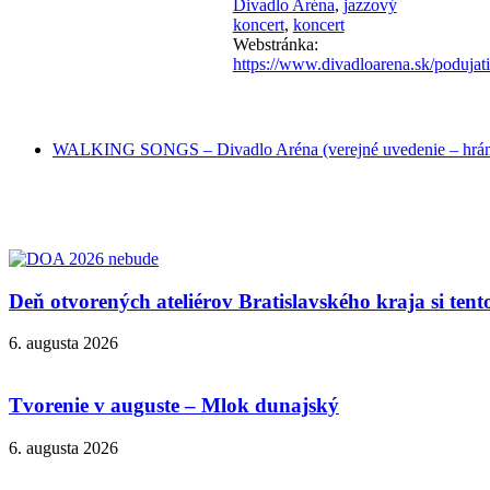
Divadlo Aréna
,
jazzový
koncert
,
koncert
Webstránka:
https://www.divadloarena.sk/poduja
WALKING SONGS – Divadlo Aréna (verejné uvedenie – hrám
Deň otvorených ateliérov Bratislavského kraja si ten
6. augusta 2026
Tvorenie v auguste – Mlok dunajský
6. augusta 2026