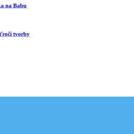
nka na Babu
ťročí tvorby