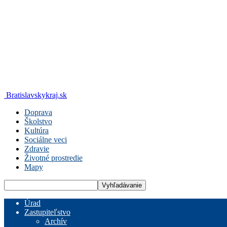
Bratislavskykraj.sk
Doprava
Školstvo
Kultúra
Sociálne veci
Zdravie
Životné prostredie
Mapy
Úrad
Zastupiteľstvo
Archív