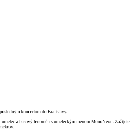
s posledným koncertom do Bratislavy.
 umelec a basový fenomén s umeleckým menom MonoNeon. Zažijete au
šmekrov.