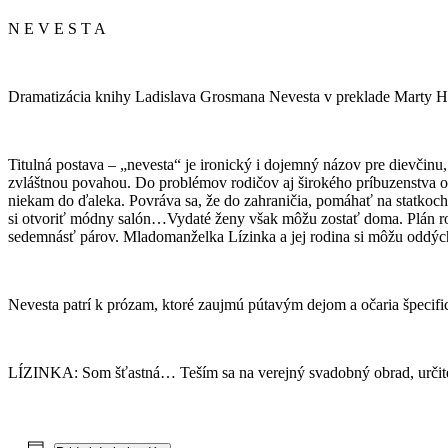
N E V E S T A
Dramatizácia knihy Ladislava Grosmana Nevesta v preklade Marty H
Titulná postava – „nevesta“ je ironický i dojemný názov pre dievčin
zvláštnou povahou. Do problémov rodičov aj širokého príbuzenstva o
niekam do ďaleka. Povráva sa, že do zahraničia, pomáhať na statkoch.
si otvoriť módny salón…Vydaté ženy však môžu zostať doma. Plán rodi
sedemnásť párov. Mladomanželka Lízinka a jej rodina si môžu oddý
Nevesta patrí k prózam, ktoré zaujmú pútavým dejom a očaria špecif
LÍZINKA: Som šťastná… Teším sa na verejný svadobný obrad, určite sa