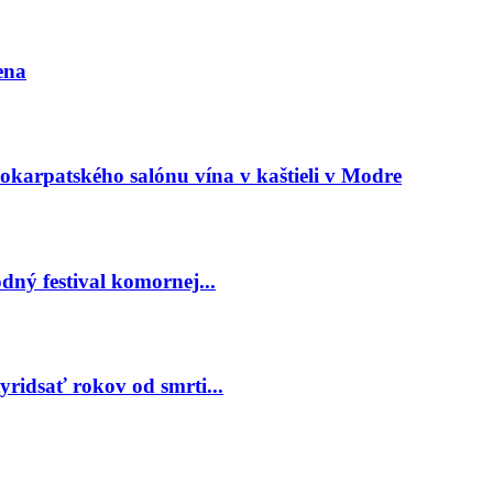
ena
arpatského salónu vína v kaštieli v Modre
ný festival komornej...
ridsať rokov od smrti...