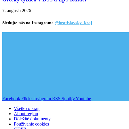
7. augusta 2026
Sledujte nás na Instagrame
@bratislavsky_kraj
Facebook
Flickr
Instagram
RSS
Spotify
Youtube
Všetko o kraji
About region
Dôležité dokumenty
Používanie cookies