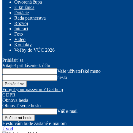
Otvorená župa
E-knižnica
Dotácie
Rada partnerstva
Rozvoj
Interact
Foto
Video
Kontakty
Voľby do VÚC 2026
Prihlásiť sa
Vitajte! prihlásenie k účtu
Vaše užívateľské meno
heslo
Forgot your password? Get help
GDPR
Obnova hesla
Obnoviť svoje heslo
Váš e-mail
Heslo vám bude zaslané e-mailom
Úvod