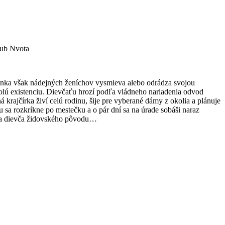
kub Nvota
ízinka však nádejných ženíchov vysmieva alebo odrádza svojou
olú existenciu. Dievčaťu hrozí podľa vládneho nariadenia odvod
krajčírka živí celú rodinu, šije pre vyberané dámy z okolia a plánuje
sa rozkríkne po mestečku a o pár dní sa na úrade sobáši naraz
nka dievča židovského pôvodu…