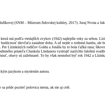
lušíkovej (SNM – Múzeum židovskej kultúry, 2017): Juraj Nvota a Ja
u, ktorá má podľa vtedajších zvykov (1942) najlepšie roky za sebou. L
 budúcnosť dievčaťa zasiahne doba. A už nejde o rodinnú hanbu, ale h
 Pre Lízinkiných rodičov Goldu a Jonáša by to bola ťažká rana; šikovná 
nného priateľa Chaskela Lindauera vystrojiť narýchlo falošnú svadbu 
chnuť, obavy sú zažehnané. To by však nemohol byť rok 1942 a Lízi
ickým jazykom a myslením autora.
 príde pozrieť polovica mesta, ak nie aj celé.