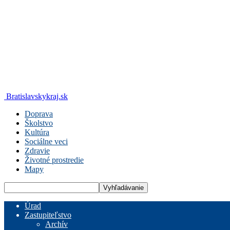
Bratislavskykraj.sk
Doprava
Školstvo
Kultúra
Sociálne veci
Zdravie
Životné prostredie
Mapy
Úrad
Zastupiteľstvo
Archív