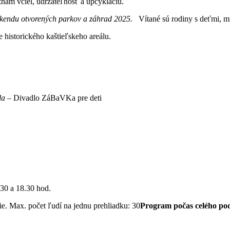
znam včiel, udržateľnosť a upcykláciu.
kendu otvorených parkov a záhrad 2025.
Vítané sú rodiny s deťmi, mil
e historického kaštieľskeho areálu.
la
– Divadlo ZáBaVKa pre deti
.30 a 18.30 hod.
ie. Max. počet ľudí na jednu prehliadku: 30
Program p
očas celého po