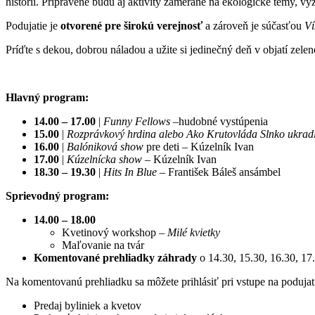
histórii. Pripravené budú aj aktivity zamerané na ekologické témy, vý
Podujatie je
otvorené pre širokú verejnosť
a zároveň je súčasťou
Ví
Príďte s dekou, dobrou náladou a užite si jedinečný deň v objatí zelen
Hlavný program:
14.00 – 17.00
|
Funny Fellows
–hudobné vystúpenia
15.00
|
Rozprávkový hrdina alebo Ako Krutovláda Slnko ukrad
16.00
|
Balóniková show
pre deti – Kúzelník Ivan
17.00
|
Kúzelnícka show
– Kúzelník Ivan
18.30 – 19.30
|
Hits In Blue
– František Báleš ansámbel
Sprievodný program:
14.00 – 18.00
Kvetinový workshop –
Milé kvietky
Maľovanie na tvár
Komentované prehliadky záhrady
o 14.30, 15.30, 16.30, 17
Na komentovanú prehliadku sa môžete prihlásiť pri vstupe na podujat
Predaj byliniek a kvetov