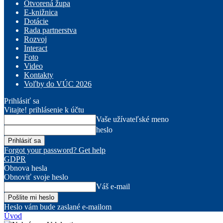
Otvorená župa
E-knižnica
Dotácie
Rada partnerstva
Rozvoj
Interact
Foto
Video
Kontakty
Voľby do VÚC 2026
Prihlásiť sa
Vitajte! prihlásenie k účtu
Vaše užívateľské meno
heslo
Forgot your password? Get help
GDPR
Obnova hesla
Obnoviť svoje heslo
Váš e-mail
Heslo vám bude zaslané e-mailom
Úvod