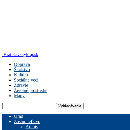
Bratislavskykraj.sk
Doprava
Školstvo
Kultúra
Sociálne veci
Zdravie
Životné prostredie
Mapy
Úrad
Zastupiteľstvo
Archív