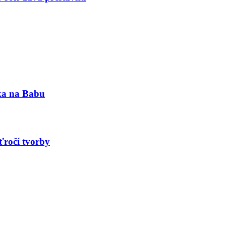
nka na Babu
ťročí tvorby