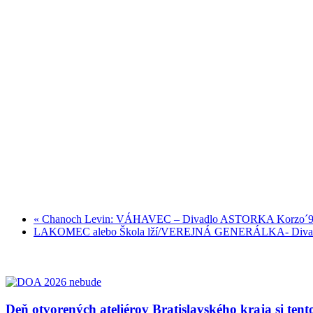
«
Chanoch Levin: VÁHAVEC – Divadlo ASTORKA Korzo´
LAKOMEC alebo Škola lží/VEREJNÁ GENERÁLKA- Diva
Deň otvorených ateliérov Bratislavského kraja si ten