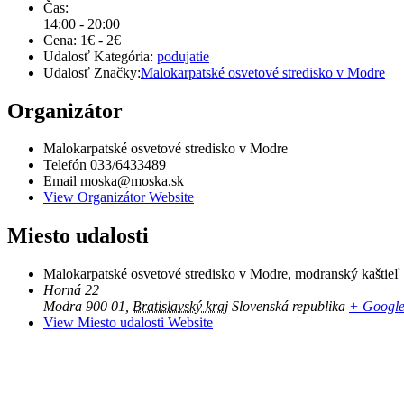
Čas:
14:00 - 20:00
Cena:
1€ - 2€
Udalosť Kategória:
podujatie
Udalosť Značky:
Malokarpatské osvetové stredisko v Modre
Organizátor
Malokarpatské osvetové stredisko v Modre
Telefón
033/6433489
Email
moska@moska.sk
View Organizátor Website
Miesto udalosti
Malokarpatské osvetové stredisko v Modre, modranský kaštieľ
Horná 22
Modra 900 01
,
Bratislavský kraj
Slovenská republika
+ Googl
View Miesto udalosti Website