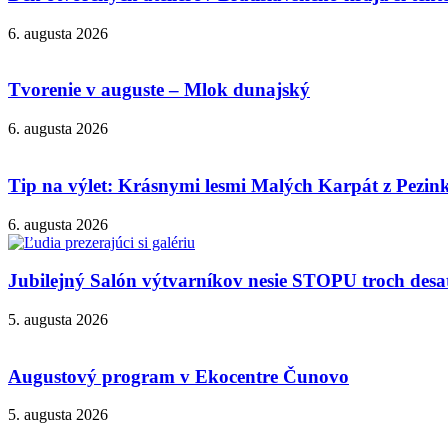
6. augusta 2026
Tvorenie v auguste – Mlok dunajský
6. augusta 2026
Tip na výlet: Krásnymi lesmi Malých Karpát z Pezi
6. augusta 2026
Jubilejný Salón výtvarníkov nesie STOPU troch desa
5. augusta 2026
Augustový program v Ekocentre Čunovo
5. augusta 2026