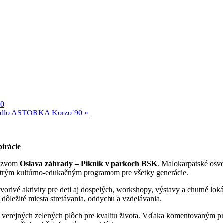
90
dlo ASTORKA Korzo´90
»
pirácie
názvom
Oslava záhrady – Piknik v parkoch BSK
. Malokarpatské osv
pestrým kultúrno-edukačným programom pre všetky generácie.
orivé aktivity pre deti aj dospelých, workshopy, výstavy a chutné lokál
o dôležité miesta stretávania, oddychu a vzdelávania.
u verejných zelených plôch pre kvalitu života. Vďaka komentovaným pre