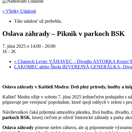
« Všetky Udalosti
Táto udalosť už prebehla.
Oslava záhrady – Piknik v parkoch BSK
7. júna 2025 o 14:00
-
20:00
1€ - 2€
«
Chanoch Levin: VÁHAVEC – Divadlo ASTORKA Korzo´
LAKOMEC alebo Škola lží/VEREJNÁ GENERÁLKA- Diva
Oslava záhrady v Kaštieli Modra: Deň plný prírody, hudby a inš
Kaštieľ Modra ožije v sobotu 7. júna 2025 jedinečným podujatím s 
pripravuje pre verejnosť popoludnie, ktoré spojí oddych v zeleni s 
Návštevníkov čaká príjemná atmosféra pikniku, živá hudba, divadlo, tv
parkoch BSK
, ktorej cieľom je oživiť historické záhrady a parky ak
Oslava záhrady
prinesie nielen zábavu, ale aj pripomenutie význam