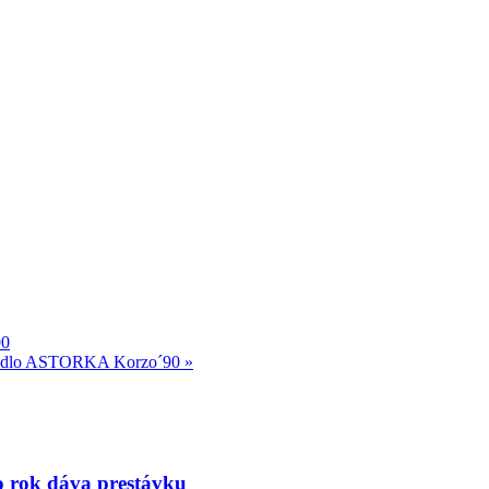
90
dlo ASTORKA Korzo´90
»
to rok dáva prestávku