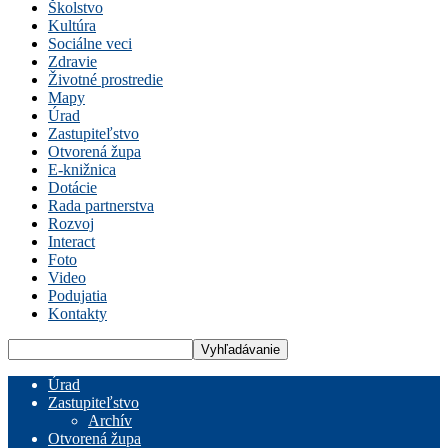
Školstvo
Kultúra
Sociálne veci
Zdravie
Životné prostredie
Mapy
Úrad
Zastupiteľstvo
Otvorená župa
E-knižnica
Dotácie
Rada partnerstva
Rozvoj
Interact
Foto
Video
Podujatia
Kontakty
Úrad
Zastupiteľstvo
Archív
Otvorená župa