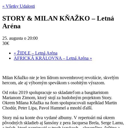
« Všetky Udalosti
STORY & MILAN KŇAŽKO – Letná
Aréna
25. augusta o 20:00
30€
«
ŽIDLE – Letná Aréna
AFRICKÁ KRÁLOVNA – Letná Aréna
»
Milan Kňažko nie je len lídrom novembrovej revolúcie, skvelým
hercom, ale aj výborným spevákom s osobitým výrazom.
Od roku 2019 spolupracuje so skladateľom a basgitaristom
Marianom Zimom, ktorý stojí za hudobným projektom Story.
Okrem Milana Kňažka na ňom spolupracovali napríklad Martin
Chodúr, Peter Lipa, Pavol Hammel a mnohí ďalší.
Story má na konte dva vydané albumy. V repertoári má okrem
pôvodných skladieb aj šansóny z pera Jacquesa Brela, Serge Lamu,
a iných, ktoré zaznievajú v troch jazykoch – slovenčine, češtine a