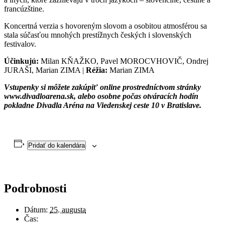
francúzštine.
Koncertná verzia s hovoreným slovom a osobitou atmosférou sa
stala súčasťou mnohých prestížnych českých i slovenských
festivalov.
Účinkujú:
Milan KŇAŽKO,
Pavel MOROCVHOVIČ,
Ondrej
JURAŠI,
Marian ZIMA |
Réžia:
Marian ZIMA
Vstupenky si môžete zakúpiť online prostredníctvom stránky
www.divadloarena.sk, alebo osobne počas otváracích hodín
pokladne Divadla Aréna na Viedenskej ceste 10 v Bratislave.
Pridať do kalendára
Podrobnosti
Dátum:
25. augusta
Čas: