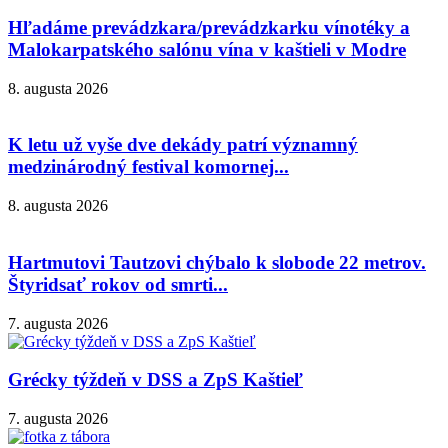
Hľadáme prevádzkara/prevádzkarku vínotéky a
Malokarpatského salónu vína v kaštieli v Modre
8. augusta 2026
K letu už vyše dve dekády patrí významný
medzinárodný festival komornej...
8. augusta 2026
Hartmutovi Tautzovi chýbalo k slobode 22 metrov.
Štyridsať rokov od smrti...
7. augusta 2026
Grécky týždeň v DSS a ZpS Kaštieľ
7. augusta 2026