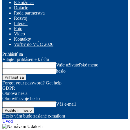
E-knižnica
Dotácie
Rada partnerstva
Rozvoj
Interact
Foto
Video
Kontakty
Voľby do VÚC 2026
Prihlásiť sa
Vitajte! prihlásenie k účtu
Vaše užívateľské meno
heslo
Forgot your password? Get help
GDPR
Obnova hesla
Obnoviť svoje heslo
Váš e-mail
Heslo vám bude zaslané e-mailom
Úvod