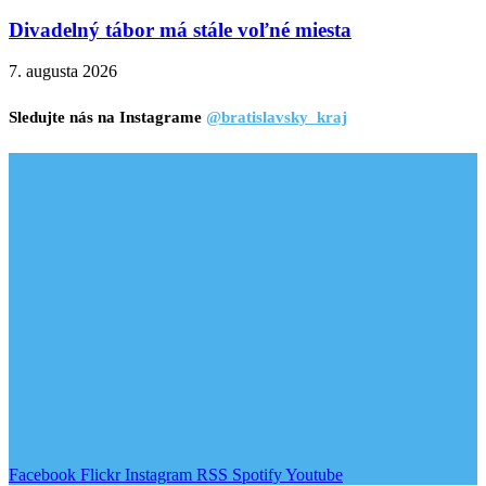
Divadelný tábor má stále voľné miesta
7. augusta 2026
Sledujte nás na Instagrame
@bratislavsky_kraj
Facebook
Flickr
Instagram
RSS
Spotify
Youtube