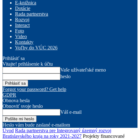
E-knižnica
Dotácie
Rada partnerstva
Rozvoj
Interact
Foto
Video
Kontakty
Voľby do VÚC 2026
Prihlásiť sa
Vitajte! prihlásenie k účtu
Vaše užívateľské meno
heslo
Forgot your password? Get help
GDPR
Obnova hesla
Obnoviť svoje heslo
Váš e-mail
Heslo vám bude zaslané e-mailom
Úvod
Rada partnerstva pre Integrovaný územný rozvoj
Bratislavského kraja na roky 2021-2027
Projekty financované