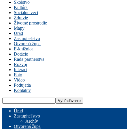
Školstvo
Kultúra
Sociálne veci
Zdravie
Životné prostredie
Mapy
Úrad
Zastupiteľstvo
Otvorená župa
E-knižnica
Dotácie
Rada partnerstva
Rozvoj
Interact
Foto
Video
Podujatia
Kontakty
Úrad
Zastupiteľstvo
Archív
Otvorená župa