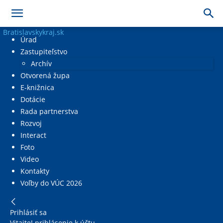
Bratislavskykraj.sk
Úrad
Zastupiteľstvo
Archív
Otvorená župa
E-knižnica
Dotácie
Rada partnerstva
Rozvoj
Interact
Foto
Video
Kontakty
Voľby do VÚC 2026
Prihlásiť sa
Vitajte! prihlásenie k účtu