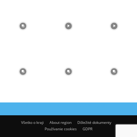
Facebook
Flickr
Instagram
RSS
Spotify
Youtube
Všetko o kraji
About region
Dôležité dokumenty
Používanie cookies
GDPR