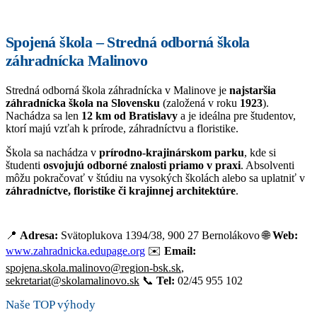
Spojená škola – Stredná odborná škola
záhradnícka Malinovo
Stredná odborná škola záhradnícka v Malinove je
najstaršia
záhradnícka škola na Slovensku
(založená v roku
1923
).
Nachádza sa len
12 km od Bratislavy
a je ideálna pre študentov,
ktorí majú vzťah k prírode, záhradníctvu a floristike.
Škola sa nachádza v
prírodno-krajinárskom parku
, kde si
študenti
osvojujú odborné znalosti priamo v praxi
. Absolventi
môžu pokračovať v štúdiu na vysokých školách alebo sa uplatniť v
záhradníctve, floristike či krajinnej architektúre
.
📍
Adresa:
Svätoplukova 1394/38, 900 27 Bernolákovo 🌐
Web:
www.zahradnicka.edupage.org
✉️
Email:
spojena.skola.malinovo@region-bsk.sk
,
sekretariat@skolamalinovo.sk
📞
Tel:
02/45 955 102
Naše TOP výhody