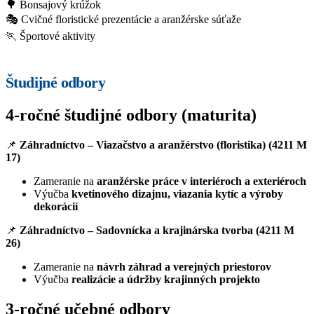
🌳 Bonsajový krúžok
🎭 Cvičné floristické prezentácie a aranžérske súťaže
🏃 Športové aktivity
Študijné odbory
4-ročné študijné odbory (maturita)
📌
Záhradníctvo – Viazačstvo a aranžérstvo (floristika) (4211 M
17)
Zameranie na
aranžérske práce v interiéroch a exteriéroch
Výučba
kvetinového dizajnu, viazania kytíc a výroby
dekorácií
📌
Záhradníctvo – Sadovnícka a krajinárska tvorba (4211 M
26)
Zameranie na
návrh záhrad a verejných priestorov
Výučba
realizácie a údržby krajinných projekto
3-ročné učebné odbory