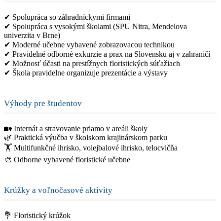
✔ Spolupráca so záhradníckymi firmami
✔ Spolupráca s vysokými školami (SPU Nitra, Mendelova
univerzita v Brne)
✔ Moderné učebne vybavené zobrazovacou technikou
✔ Pravidelné odborné exkurzie a prax na Slovensku aj v zahraničí
✔ Možnosť účasti na prestížnych floristických súťažiach
✔ Škola pravidelne organizuje prezentácie a výstavy
Výhody pre študentov
🏡 Internát a stravovanie priamo v areáli školy
🌿 Praktická výučba v školskom krajinárskom parku
🏋️ Multifunkčné ihrisko, volejbalové ihrisko, telocvičňa
🎨 Odborne vybavené floristické učebne
Krúžky a voľnočasové aktivity
💐 Floristický krúžok