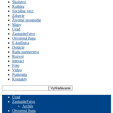
Školstvo
Kultúra
Sociálne veci
Zdravie
Životné prostredie
Mapy
Úrad
Zastupiteľstvo
Otvorená župa
E-knižnica
Dotácie
Rada partnerstva
Rozvoj
Interact
Foto
Video
Podujatia
Kontakty
Úrad
Zastupiteľstvo
Archív
Otvorená župa