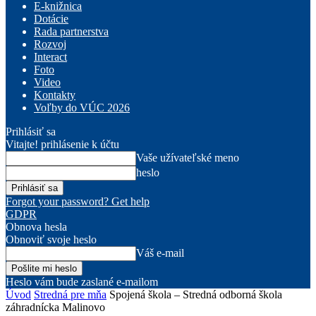
E-knižnica
Dotácie
Rada partnerstva
Rozvoj
Interact
Foto
Video
Kontakty
Voľby do VÚC 2026
Prihlásiť sa
Vitajte! prihlásenie k účtu
Vaše užívateľské meno
heslo
Forgot your password? Get help
GDPR
Obnova hesla
Obnoviť svoje heslo
Váš e-mail
Heslo vám bude zaslané e-mailom
Úvod
Stredná pre mňa
Spojená škola – Stredná odborná škola
záhradnícka Malinovo