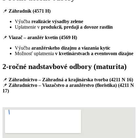
📌
Záhradník (4571 H)
Výučba
realizácie výsadby zelene
Uplatnenie v
produkcii, predaji a dovoze rastlín
📌
Viazač – aranžér kvetín (4569 H)
Výučba
aranžérskeho dizajnu a viazania kytíc
Možnosť uplatnenia
v kvetinárstvach a eventovom dizajne
2-ročné nadstavbové odbory (maturita)
📌
Záhradníctvo – Záhradná a krajinárska tvorba (4211 N 16)
📌
Záhradníctvo – Viazačstvo a aranžérstvo (floristika) (4211 N
17)