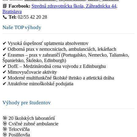
📘
Facebook:
Stredná zdravotnícka škola, Záhradnícka 44,
Bratislava
📞
Tel:
02/55 42 20 28
Naše TOP výhody
✔ Vysoká úspešnosť uplatnenia absolventov
✔ Odborná prax v nemocniciach, ambulanciách, lekárňach
✔ Erasmus – prax v zahraničí (Portugalsko, Nemecko, Taliansko,
Španielsko, Škótsko, Edinburgh)
✔ DofE – Medzinárodná cena vojvodu z Edinburghu
✔ Mimovyučovacie aktivity
✔ Moderné multifunkčné školské ihrisko a atletická dráha
✔ Atraktívne mimoškolské podujatia
Výhody pre študentov
🎯 20 školských laboratórií
🎯 Cvičné zubné ambulancie
🎯 Telocvičňa
🎯 Posilňovňa