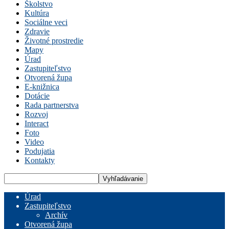
Školstvo
Kultúra
Sociálne veci
Zdravie
Životné prostredie
Mapy
Úrad
Zastupiteľstvo
Otvorená župa
E-knižnica
Dotácie
Rada partnerstva
Rozvoj
Interact
Foto
Video
Podujatia
Kontakty
Úrad
Zastupiteľstvo
Archív
Otvorená župa