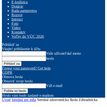
E-knižnica
Dotácie
Rada partnerstva
Rozvoj
Interact
Foto
Video
Kontakty
Voľby do VÚC 2026
Prihlásiť sa
Vitajte! prihlásenie k účtu
Vaše užívateľské meno
heslo
Forgot your password? Get help
GDPR
Obnova hesla
Obnoviť svoje heslo
Váš e-mail
Heslo vám bude zaslané e-mailom
Úvod
Stredná pre mňa
Stredná zdravotnícka škola Záhradnícka