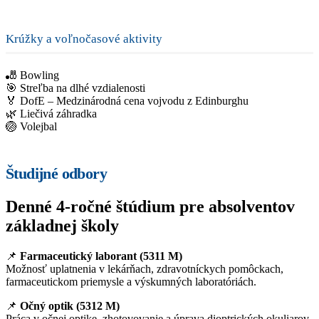
Krúžky a voľnočasové aktivity
🎳 Bowling
🎯 Streľba na dlhé vzdialenosti
🏅 DofE – Medzinárodná cena vojvodu z Edinburghu
🌿 Liečivá záhradka
🏐 Volejbal
Študijné odbory
Denné 4-ročné štúdium pre absolventov
základnej školy
📌
Farmaceutický laborant (5311 M)
Možnosť uplatnenia v lekárňach, zdravotníckych pomôckach,
farmaceutickom priemysle a výskumných laboratóriách.
📌
Očný optik (5312 M)
Práca v očnej optike, zhotovovanie a úprava dioptrických okuliarov