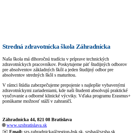
Stredná zdravotnícka škola Záhradnícka
Naša škola má dlhoročnú tradíciu v príprave technických
zdravotníckych pracovníkov. Poskytujeme päť študijných odborov
pre absolventov základných škôl a jeden študijný odbor pre
absolventov stredných škôl s maturitou.
V rámci štúdia zabezpečujeme prepojenie s najlepšie vybavenými
zdravotníckymi zariadeniami, kde naši študenti absolvujú praktické
vyučovanie a odborné klinické výcviky. Vďaka programu Erasmus+
ponúkame možnosť stáží v zahraničí.
Záhradnícka 44, 821 08 Bratislava
🌐
www.szsbratislava.sk
✉️
Email:
szs.zahradnicka@region-bsk.sk
,
szsba@szsba.sk