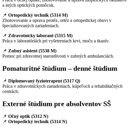
a iných optických pomôcok.
📌
Ortopedický technik (5314 M)
Zhotovovanie a oprava protéz, ortéz a ortopedickej obuvi v
špecializovaných zariadeniach.
📌
Zdravotnícky laborant (5315 M)
Práca v laboratóriách pri vyšetreniach krvi, moču a tkanív.
📌
Zubný asistent (5538 M)
Pomoc pri zdravotnej starostlivosti v zubných ambulanciách.
Pomaturitné štúdium – denné štúdium
📌
Diplomovaný fyzioterapeut (5317 Q)
Práca v zdravotníckych zariadeniach, kúpeľoch a rehabilitačných
centrách.
Externé štúdium pre absolventov SŠ
📌
Očný optik (5312 N)
📌
Ortopedický technik (5314 N)